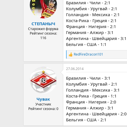
Бразилия - Чили - 2:1
Колумбия - Уругвай - 2:1
Голландия - Мексика - 2:1
Коста-Рика - Греция - 2:1
СТЕПАНЫЧ
Франция - Нигерия - 2:1
Старожил форума
Германия - Алжир - 3:1
Рейтинг сезона:
116
Аргентина - Швейцария - 3:1
Бельгия - США - 1:1
RedFireDracon101
Р
е
а
27.06.2014
к
ц
Бразилия - Чили - 3:1
и
и
Колумбия - Уругвай - 2:1
:
Голландия - Мексика - 3:1
Коста-Рика - Греция - 1:1
Чувак
Франция - Нигерия - 2:0
Участник
Германия - Алжир - 3:1
Рейтинг сезона: 0
Аргентина - Швейцария - 2:0
Бельгия - США - 2:1