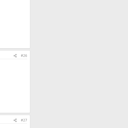
#26
#27