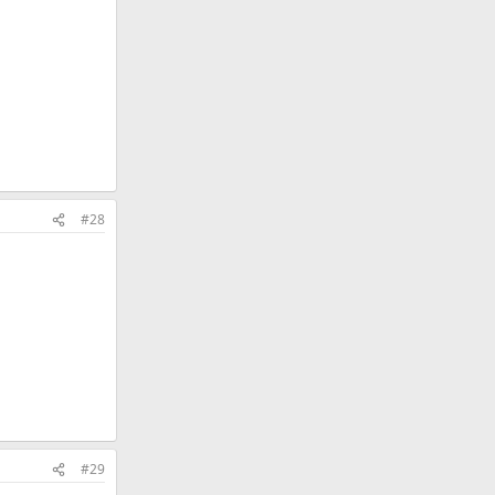
#28
#29