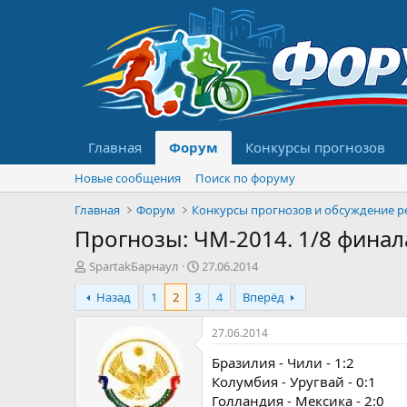
Главная
Форум
Конкурсы прогнозов
Новые сообщения
Поиск по форуму
Главная
Форум
Прогнозы: ЧМ-2014. 1/8 финала
А
Д
SpartakБарнаул
27.06.2014
в
а
Назад
1
2
3
4
Вперёд
т
т
о
а
р
н
27.06.2014
т
а
Бразилия - Чили - 1:2
е
ч
м
а
Колумбия - Уругвай - 0:1
ы
л
Голландия - Мексика - 2:0