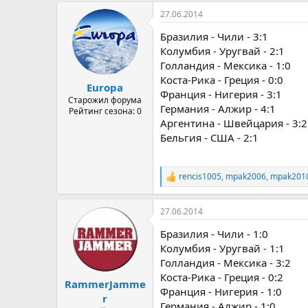
27.06.2014
Бразилия - Чили - 3:1
Колумбия - Уругвай - 2:1
Голландия - Мексика - 1:0
Коста-Рика - Греция - 0:0
Europa
Франция - Нигерия - 3:1
Старожил форума
Германия - Алжир - 4:1
Рейтинг сезона: 0
Аргентина - Швейцария - 3:2
Бельгия - США - 2:1
rencis1005
,
mpak2006
,
mpak201
Р
е
а
27.06.2014
к
ц
Бразилия - Чили - 1:0
и
и
Колумбия - Уругвай - 1:1
:
Голландия - Мексика - 3:2
Коста-Рика - Греция - 0:2
RammerJamme
Франция - Нигерия - 1:0
r
Германия - Алжир - 1:0