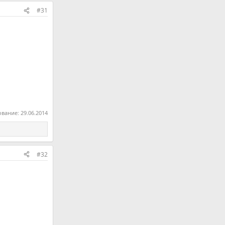
#31
ование:
29.06.2014
#32