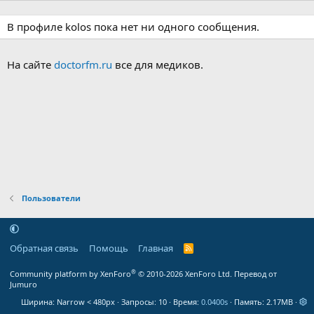
В профиле kolos пока нет ни одного сообщения.
На сайте
doctorfm.ru
все для медиков.
Пользователи
Обратная связь
Помощь
Главная
R
S
S
®
Community platform by XenForo
© 2010-2026 XenForo Ltd.
Перевод от
Jumuro
Ширина
Запросы
10
Время
0.0400s
Память
2.17MB