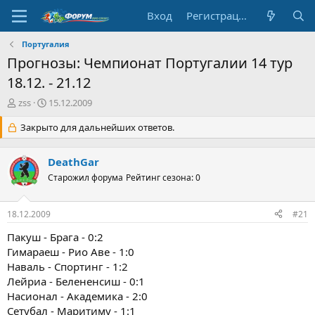
Вход
Регистрация
Португалия
Прогнозы: Чемпионат Португалии 14 тур
18.12. - 21.12
А
Д
zss
15.12.2009
в
а
т
Закрыто для дальнейших ответов.
т
о
а
р
н
DeathGar
т
а
е
ч
Старожил форума
Рейтинг сезона: 0
м
а
ы
л
18.12.2009
#21
а
Пакуш - Брага - 0:2
Гимараеш - Рио Аве - 1:0
Наваль - Спортинг - 1:2
Лейриа - Белененсиш - 0:1
Насионал - Академика - 2:0
Сетубал - Маритиму - 1:1