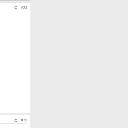
#28
#29