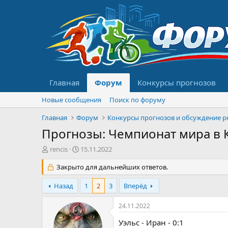
Главная
Форум
Конкурсы прогнозов
Новые сообщения
Поиск по форуму
Главная
Форум
Прогнозы: Чемпионат мира в Кат
А
Д
rencis
15.11.2022
в
а
т
Закрыто для дальнейших ответов.
т
о
а
р
н
Назад
1
2
3
Вперёд
т
а
е
ч
24.11.2022
м
а
ы
л
Уэльс - Иран - 0:1