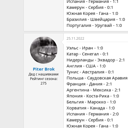
Испания - Германия - 1:1
Камерун - Сербия - 0:1
Южная Корея - Гана - 1:0
Бразилия - Швейцария - 1:0
Португалия - Уругвай - 1:0
25.11.2022
Уэльс - Иран - 1:0
Катар - Сенегал - 0:1
Нидерланды - Эквадор - 2:1
Англия - США - 1:0
Piter Brok
Тунис - Австралия - 0:1
Дед с нашивками
Польша - Саудовская Аравия 
Рейтинг сезона:
275
Франция - Дания - 2:1
Аргентина - Мексика - 2:1
Япония - Коста-Рика - 1:0
Бельгия - Марокко - 1:0
Хорватия - Канада - 1:0
Испания - Германия - 2:0
Камерун - Сербия - 0:1
Южная Корея - Гана - 1:0