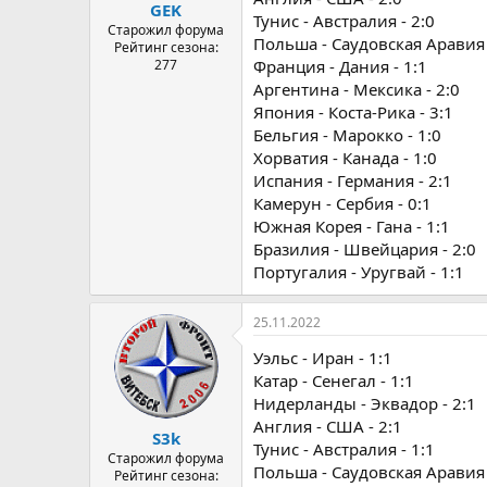
GEK
Тунис - Австралия - 2:0
Старожил форума
Польша - Саудовская Аравия 
Рейтинг сезона:
277
Франция - Дания - 1:1
Аргентина - Мексика - 2:0
Япония - Коста-Рика - 3:1
Бельгия - Марокко - 1:0
Хорватия - Канада - 1:0
Испания - Германия - 2:1
Камерун - Сербия - 0:1
Южная Корея - Гана - 1:1
Бразилия - Швейцария - 2:0
Португалия - Уругвай - 1:1
25.11.2022
Уэльс - Иран - 1:1
Катар - Сенегал - 1:1
Нидерланды - Эквадор - 2:1
Англия - США - 2:1
S3k
Тунис - Австралия - 1:1
Старожил форума
Польша - Саудовская Аравия 
Рейтинг сезона: