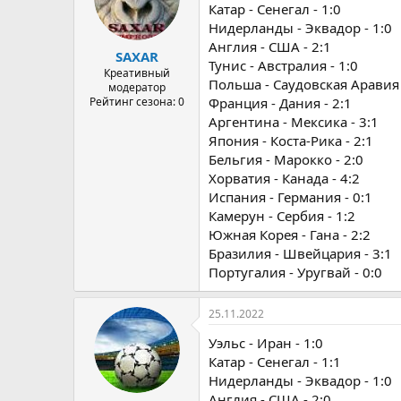
а
Катар - Сенегал - 1:0
Нидерланды - Эквадор - 1:0
Англия - США - 2:1
SAXAR
Тунис - Австралия - 1:0
Креативный
Польша - Саудовская Аравия 
модератор
Рейтинг сезона: 0
Франция - Дания - 2:1
Аргентина - Мексика - 3:1
Япония - Коста-Рика - 2:1
Бельгия - Марокко - 2:0
Хорватия - Канада - 4:2
Испания - Германия - 0:1
Камерун - Сербия - 1:2
Южная Корея - Гана - 2:2
Бразилия - Швейцария - 3:1
Португалия - Уругвай - 0:0
25.11.2022
Уэльс - Иран - 1:0
Катар - Сенегал - 1:1
Нидерланды - Эквадор - 1:0
Англия - США - 2:0