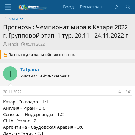
Вход
Регистрация
ЧМ 2022
Прогнозы: Чемпионат мира в Катаре 2022
г. Групповой этап. 1 тур. 20.11 - 24.11.2022 г
А
Д
rencis
05.11.2022
в
а
т
Закрыто для дальнейших ответов.
т
о
а
р
н
Tatyana
т
а
T
е
Участник
ч
Рейтинг сезона: 0
м
а
ы
л
20.11.2022
#41
а
Катар - Эквадор - 1:1
Англия - Иран - 3:0
Сенегал - Нидерланды - 1:2
США - Уэльс - 2:1
Аргентина - Саудовская Аравия - 3:0
Дания - Тунис - 2:1