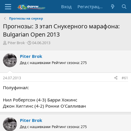
Вход
Регистрация
Прогнозы на снукер
Прогнозы: 3 этап Снукерного марафона:
Bulgarian Open 2013
А
Д
Piter Brok
04.06.2013
в
а
т
т
Piter Brok
о
а
Дед с нашивками
Рейтинг сезона: 275
р
н
т
а
е
ч
24.07.2013
#61
м
а
ы
л
Полуфинал:
а
Нил Робертсон (4-3) Барри Хокинс
Джон Хиггинс (4-2) Ронни О'Салливан
Piter Brok
Дед с нашивками
Рейтинг сезона: 275