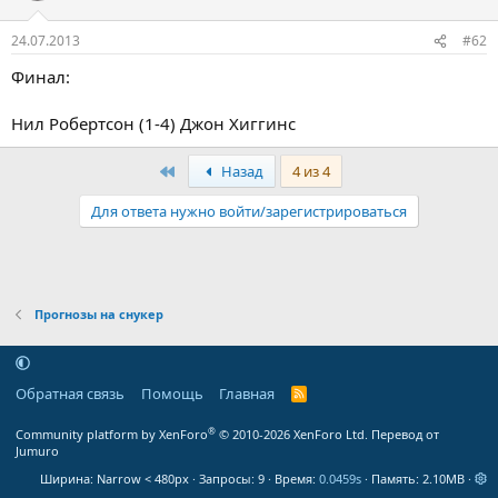
24.07.2013
#62
Финал:
Нил Робертсон (1-4) Джон Хиггинс
Первый
Назад
4 из 4
Для ответа нужно войти/зарегистрироваться
Прогнозы на снукер
Обратная связь
Помощь
Главная
R
S
S
®
Community platform by XenForo
© 2010-2026 XenForo Ltd.
Перевод от
Jumuro
Ширина
Запросы
9
Время
0.0459s
Память
2.10MB