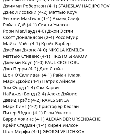
Джимми Робертсон (4-1) STANISLAV HADJIPOPOV
Джек Лисовски (4-2) Мэттью Коуч
Энтони МакГилл (1-4) Ахмед Саиф
Райан Дэй (4-1) Сидни Уилсон
Рори МакЛауд (4-0) Джон Эстли
Скотт Дональдсон (2-4) Росс Муир
Майкл Уайт (4-1) Крэйг Барбер
Джейми Джонс (4-0) NIKOLA KEMILEV
Мэттью Стивенс (4-1) HRISTO SIRAKOV
Джейми Коуп (4-0) PAUL CROITORU
Джо Перри (4-2) Джо Свэйл
Шон О'Салливан (4-1) Райан Кларк
Марк Джойс (4-1) Патрик Айнсле
Том Форд (1-4) Сэм Харви
Найджел Бонд (2-4) Алекс Дэйвис
Дэвид Грэйс (4-2) RARES SINCA
Марк Кинг (4-2) Кристофер Кеоган
Питер Эбдон (4-1) Гэри Уилсон
Барри Хокинс (4-1) ALEXANDER URSENBACHE
Крейг Стедмэн (1-4) Кирен Уилсон
Шон Мерфи (4-1) GEORGI VELICHKOV