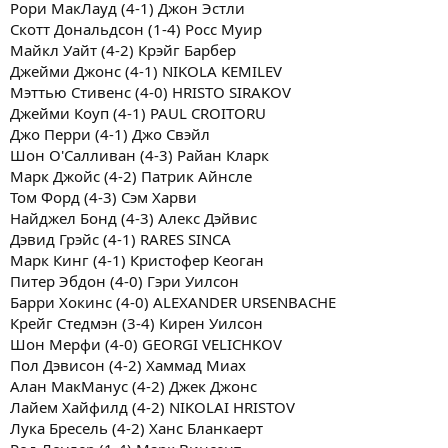
Рори МакЛауд (4-1) Джон Эстли
Скотт Дональдсон (1-4) Росс Муир
Майкл Уайт (4-2) Крэйг Барбер
Джейми Джонс (4-1) NIKOLA KEMILEV
Мэттью Стивенс (4-0) HRISTO SIRAKOV
Джейми Коуп (4-1) PAUL CROITORU
Джо Перри (4-1) Джо Свэйл
Шон О'Салливан (4-3) Райан Кларк
Марк Джойс (4-2) Патрик Айнсле
Том Форд (4-3) Сэм Харви
Найджел Бонд (4-3) Алекс Дэйвис
Дэвид Грэйс (4-1) RARES SINCA
Марк Кинг (4-1) Кристофер Кеоган
Питер Эбдон (4-0) Гэри Уилсон
Барри Хокинс (4-0) ALEXANDER URSENBACHE
Крейг Стедмэн (3-4) Кирен Уилсон
Шон Мерфи (4-0) GEORGI VELICHKOV
Пол Дэвисон (4-2) Хаммад Миах
Алан МакМанус (4-2) Джек Джонс
Лайем Хайфилд (4-2) NIKOLAI HRISTOV
Лука Бресель (4-2) Ханс Бланкаерт