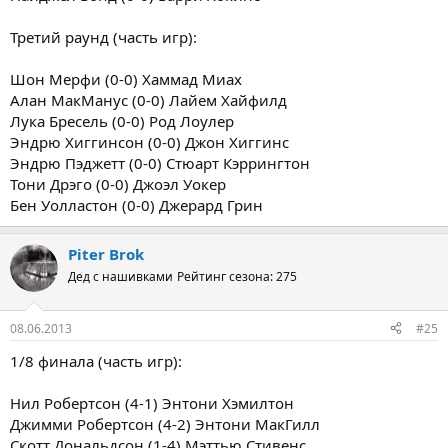
Третий раунд (часть игр):
Шон Мерфи (0-0) Хаммад Миах
Алан МакМанус (0-0) Лайем Хайфилд
Лука Бресель (0-0) Род Лоулер
Эндрю Хиггинсон (0-0) Джон Хиггинс
Эндрю Пэджетт (0-0) Стюарт Кэррингтон
Тони Дрэго (0-0) Джоэл Уокер
Бен Уолластон (0-0) Джерард Грин
Piter Brok
Дед с нашивками
Рейтинг сезона: 275
08.06.2013
#25
1/8 финала (часть игр):
Нил Робертсон (4-1) Энтони Хэмилтон
Джимми Робертсон (4-2) Энтони МакГилл
Скотт Дональдсон (1-4) Мэттью Стивенс