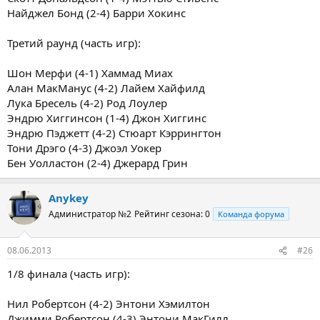
Найджел Бонд (2-4) Барри Хокинс
Третий раунд (часть игр):
Шон Мерфи (4-1) Хаммад Миах
Алан МакМанус (4-2) Лайем Хайфилд
Лука Бресель (4-2) Род Лоулер
Эндрю Хиггинсон (1-4) Джон Хиггинс
Эндрю Пэджетт (4-2) Стюарт Кэррингтон
Тони Дрэго (4-3) Джоэл Уокер
Бен Уолластон (2-4) Джерард Грин
Anykey
Администратор №2
Рейтинг сезона: 0
Команда форума
08.06.2013
#26
1/8 финала (часть игр):
Нил Робертсон (4-2) Энтони Хэмилтон
Джимми Робертсон (4-3) Энтони МакГилл