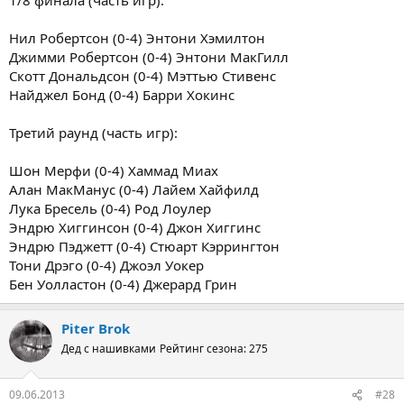
Нил Робертсон (0-4) Энтони Хэмилтон
Джимми Робертсон (0-4) Энтони МакГилл
Скотт Дональдсон (0-4) Мэттью Стивенс
Найджел Бонд (0-4) Барри Хокинс
Третий раунд (часть игр):
Шон Мерфи (0-4) Хаммад Миах
Алан МакМанус (0-4) Лайем Хайфилд
Лука Бресель (0-4) Род Лоулер
Эндрю Хиггинсон (0-4) Джон Хиггинс
Эндрю Пэджетт (0-4) Стюарт Кэррингтон
Тони Дрэго (0-4) Джоэл Уокер
Бен Уолластон (0-4) Джерард Грин
Piter Brok
Дед с нашивками
Рейтинг сезона: 275
09.06.2013
#28