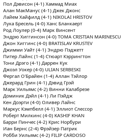
Пол Дэвисон (4-1) Хаммад Миах
Алан МакМанус (4-1) Джек Джонс
Лайем Хайфилд (4-1) NIKOLAI HRISTOV
Лука Бресель (4-0) Ханс Бланкаерт
Род Лоулер (0-4) Марк Винсент
Эндрю Хиггинсон (4-0) TOMA CRISTIAN MARINESCU
Джон Хиггинс (4-0) BRATISLAV KRUSTEV
Джимми Уайт (4-1) Эндрю Пэджетт
Питер Лайнс (1-4) Стюарт Кэррингтон
Тони Дрэго (4-1) Даррен Кук
Джоэл Уокер (4-0) ULIAN SERBESKI
Фергал О'Брайен (1-4) Аллан Тэйлор
Джерард Грин (4-1) Дэвид Грэй
Марк Уильямс (4-2) Винни Калабрезе
Доминик Дэйл (4-1) Ли Пэйдж
Кен Доэрти (4-0) Оливер Лайнс
Маркус Кэмпбелл (4-1) Эллиот Слессор
Роберт Милкинс (4-0) KASHIF KHAN
Барри Пинчес (4-2) Крис Норбури
Иан Бернс (2-4) Фрэйзер Патрик
Робби Уильямс (4-2) FILIP CARDOSO