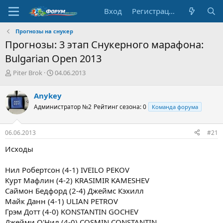
Вход
Регистрация
Прогнозы на снукер
Прогнозы: 3 этап Снукерного марафона:
Bulgarian Open 2013
А
Д
Piter Brok
04.06.2013
в
а
т
т
Anykey
о
а
Администратор №2
Рейтинг сезона: 0
Команда форума
р
н
т
а
е
ч
06.06.2013
#21
м
а
ы
л
Исходы
а
Нил Робертсон (4-1) IVEILO PEKOV
Курт Мафлин (4-2) KRASIMIR KAMESHEV
Саймон Бедфорд (2-4) Джеймс Кэхилл
Майк Данн (4-1) ULIAN PETROV
Грэм Дотт (4-0) KONSTANTIN GOCHEV
Джейми О'Нил (4-0) COSMIN CONSTANTIN