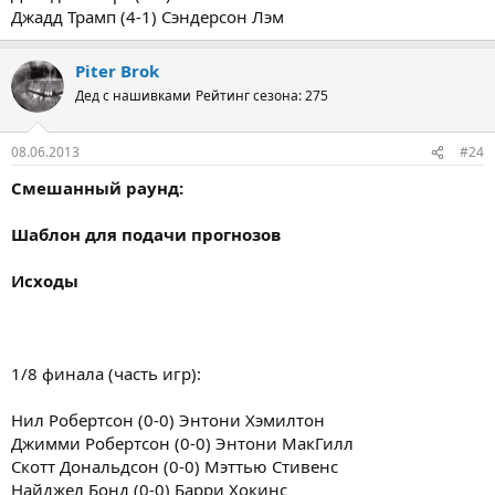
Джадд Трамп (4-1) Сэндерсон Лэм
Piter Brok
Дед с нашивками
Рейтинг сезона: 275
08.06.2013
#24
Смешанный раунд:
Шаблон для подачи прогнозов
Исходы
1/8 финала (часть игр):
Нил Робертсон (0-0) Энтони Хэмилтон
Джимми Робертсон (0-0) Энтони МакГилл
Скотт Дональдсон (0-0) Мэттью Стивенс
Найджел Бонд (0-0) Барри Хокинс