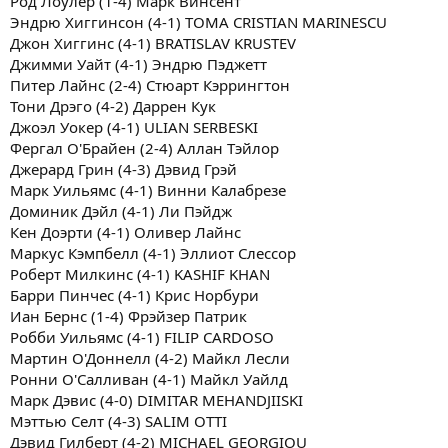
Род Лоулер (1-4) Марк Винсент
Эндрю Хиггинсон (4-1) TOMA CRISTIAN MARINESCU
Джон Хиггинс (4-1) BRATISLAV KRUSTEV
Джимми Уайт (4-1) Эндрю Пэджетт
Питер Лайнс (2-4) Стюарт Кэррингтон
Тони Дрэго (4-2) Даррен Кук
Джоэл Уокер (4-1) ULIAN SERBESKI
Фергал О'Брайен (2-4) Аллан Тэйлор
Джерард Грин (4-3) Дэвид Грэй
Марк Уильямс (4-1) Винни Калабрезе
Доминик Дэйл (4-1) Ли Пэйдж
Кен Доэрти (4-1) Оливер Лайнс
Маркус Кэмпбелл (4-1) Эллиот Слессор
Роберт Милкинс (4-1) KASHIF KHAN
Барри Пинчес (4-1) Крис Норбури
Иан Бернс (1-4) Фрэйзер Патрик
Робби Уильямс (4-1) FILIP CARDOSO
Мартин О'Доннелл (4-2) Майкл Лесли
Ронни О'Салливан (4-1) Майкл Уайлд
Марк Дэвис (4-0) DIMITAR MEHANDJIISKI
Мэттью Селт (4-3) SALIM OTTI
Дэвид Гилберт (4-2) MICHAEL GEORGIOU