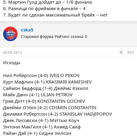
5. Мартин Гулд дойдет до – 1/8 финала
6. Разница по фреймам в финале – 4
7. Будет ли сделан максимальный брейк – нет
cska5
Старожил форума
Рейтинг сезона: 0
06.06.2013
#23
Исходы
Нил Робертсон (4-0) IVEILO PEKOV
Курт Мафлин (4-1) KRASIMIR KAMESHEV
Саймон Бедфорд (1-4) Джеймс Кэхилл
Майк Данн (4-1) ULIAN PETROV
Грэм Дотт (4-0) KONSTANTIN GOCHEV
Джейми О'Нил (4-2) COSMIN CONSTANTIN
Джимми Робертсон (4-2) STANISLAV HADJIPOPOV
Джек Лисовски (4-1) Мэттью Коуч
Энтони МакГилл (4-1) Ахмед Саиф
Райан Дэй (4-1) Сидни Уилсон