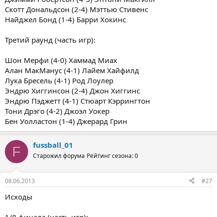
Скотт Дональдсон (2-4) Мэттью Стивенс
Найджел Бонд (1-4) Барри Хокинс
Третий раунд (часть игр):
Шон Мерфи (4-0) Хаммад Миах
Алан МакМанус (4-1) Лайем Хайфилд
Лука Бресель (4-1) Род Лоулер
Эндрю Хиггинсон (2-4) Джон Хиггинс
Эндрю Пэджетт (4-1) Стюарт Кэррингтон
Тони Дрэго (4-2) Джоэл Уокер
Бен Уолластон (1-4) Джерард Грин
fussball_01
F
Старожил форума
Рейтинг сезона: 0
08.06.2013
#27
Исходы
1/8 финала (часть игр):