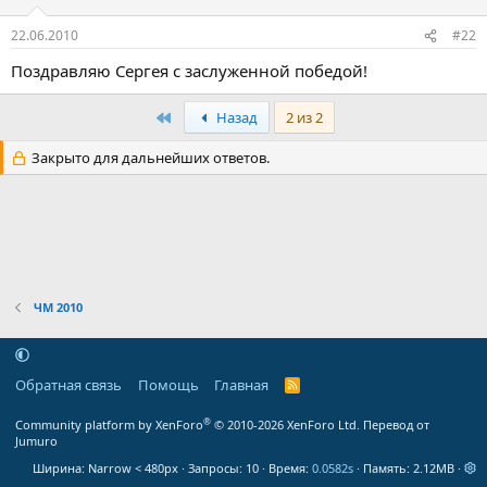
22.06.2010
#22
Поздравляю Сергея с заслуженной победой!
Первый
Назад
2 из 2
Закрыто для дальнейших ответов.
ЧМ 2010
Обратная связь
Помощь
Главная
R
S
S
®
Community platform by XenForo
© 2010-2026 XenForo Ltd.
Перевод от
Jumuro
Ширина
Запросы
10
Время
0.0582s
Память
2.12MB