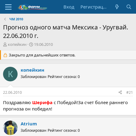
Вход
Регистрация
ЧМ 2010
Прогноз одного матча Мексика - Уругвай.
22.06.2010 г.
А
Д
копейкин
19.06.2010
в
а
т
Закрыто для дальнейших ответов.
т
о
а
р
н
копейкин
т
а
К
е
Заблокирован
ч
Рейтинг сезона: 0
м
а
ы
л
22.06.2010
#21
а
Поздравляю
Шерифа
с Победой!За счет более раннего
прогноза он победил!
Atrium
Заблокирован
Рейтинг сезона: 0