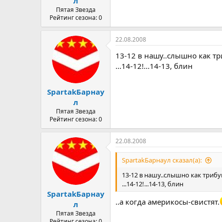
л
Пятая Звезда
Рейтинг сезона: 0
22.08.2008
13-12 в нашу..слышно как тр
...14-12!...14-13, блин
SpartakБарнау
л
Пятая Звезда
Рейтинг сезона: 0
22.08.2008
SpartakБарнаул сказал(а):
13-12 в нашу..слышно как трибу
...14-12!...14-13, блин
SpartakБарнау
..а когда америкосы-свистят.
л
Пятая Звезда
Рейтинг сезона: 0