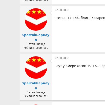
22.08.2008
..сетка! 17-14!...блин, Косаре
SpartakБарнау
л
Пятая Звезда
Рейтинг сезона: 0
22.08.2008
..аут у америкосов 19-16...чё
SpartakБарнау
л
Пятая Звезда
Рейтинг сезона: 0