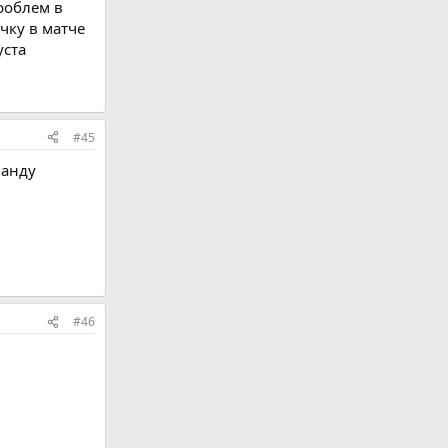
роблем в
чку в матче
уста
#45
манду
#46