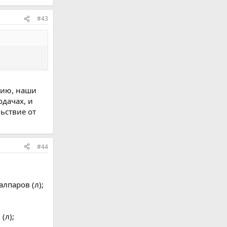
#43
ртию, наши
одачах, и
ьствие от
#44
алпаров (л);
(л);