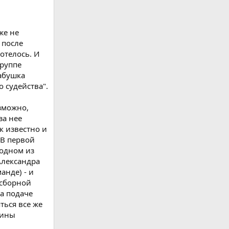
же не
 после
отелось. И
группе
бабушка
 судейства".
зможно,
за нее
к известно и
 В первой
 одном из
Александра
анде) - и
 сборной
а подаче
ться все же
вины