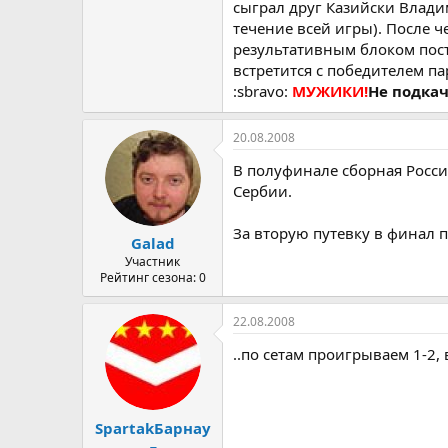
сыграл друг Казийски Влад
течение всей игры). После ч
результативным блоком пост
встретится с победителем па
:sbravo:
МУЖИКИ!
Не подкач
20.08.2008
В полуфинале сборная Росси
Сербии.
За вторую путевку в финал 
Galad
Участник
Рейтинг сезона: 0
22.08.2008
..по сетам проигрываем 1-2, в
SpartakБарнау