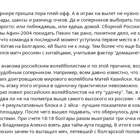
нире пришла пора плей-офф. А в играх на вылет не нужно
ады, шансы и разницу очков. Да и соперников выбирать то
 просто: или побеждаешь, или едешь домой. Сборной России
зы Афин-2004 покидать Пекин так рано, понятное дело, не х
 что команда в последний момент уступила первое место в 
Китая на Болгарию, ей было не к лицу. Тем более что еще 
ился матч россиян с китайцами, учитывая фактор "домашнего
 знакома российским волейболистам и по этой причине, во
 удобным соперником. Например, всем давно известно, что 
ших доигровщиков мирового волейбола Матей Казийски. Ка
ть атаку этого игрока в одиночку практически невозможно.
аз ловил российских волейболистов на эту "удочку". Так, в
едва ли не на полметра выше самого высокого из россиян - 
е 4 результативных блока и 2 эйса - лучшие показатели в ком
площадку. После чего вышел подавать, что обернулось для
тями. При счете 18:18 болгары разом выиграли три очка н
 Владимира Алекно взять два тайм-аута подряд. В итоге сня
Тетюхин зачем-то вытащил мяч, летевший с болгарской поло