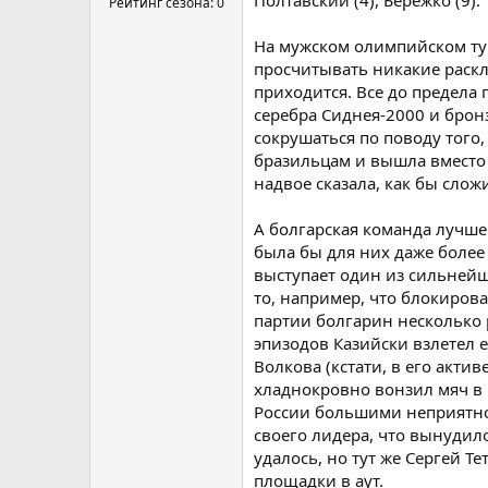
Рейтинг сезона: 0
На мужском олимпийском тур
просчитывать никакие раскл
приходится. Все до предела
серебра Сиднея-2000 и брон
сокрушаться по поводу того,
бразильцам и вышла вместо 
надвое сказала, как бы слож
А болгарская команда лучше
была бы для них даже более
выступает один из сильней
то, например, что блокирова
партии болгарин несколько р
эпизодов Казийски взлетел 
Волкова (кстати, в его актив
хладнокровно вонзил мяч в 
России большими неприятнос
своего лидера, что вынудило
удалось, но тут же Сергей 
площадки в аут.