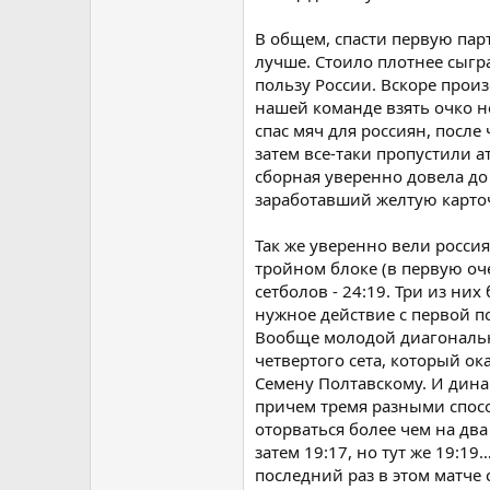
В общем, спасти первую парт
лучше. Стоило плотнее сыгра
пользу России. Вскоре про
нашей команде взять очко 
спас мяч для россиян, посл
затем все-таки пропустили а
сборная уверенно довела до
заработавший желтую карточк
Так же уверенно вели росси
тройном блоке (в первую оче
сетболов - 24:19. Три из ни
нужное действие с первой п
Вообще молодой диагональн
четвертого сета, который о
Семену Полтавскому. И дина
причем тремя разными спосо
оторваться более чем на два 
затем 19:17, но тут же 19:1
последний раз в этом матче 