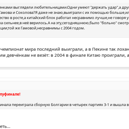
аянками выглядели любительницами.Одни умеют "держать удар",а дру
 Гамова и Соколова?Я даже не знаю,выиграли с их помощью больше,ил
во в росте,а китайский блок работал несравнимо лучше,не говоря у
а сильнее,в неё верилось.А на эту,сегодняшнюю,было "больно" смотр
ции,той же Гамовой,несравнимы с 2004 годом.
е чемпионат мира последний выиграли, а в Пекине так лоха
 девчёнкам не везёт: в 2004 в финале Китаю проиграли, а 
олуфинале!
финала переиграла сборную Болгарии в четырех партиях 3-1 и вышла 
ть...