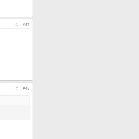
#47
#48