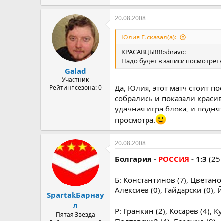
20.08.2008
Юлия F. сказал(а):
КРАСАВЦЫ!!!!:sbravo:
Надо будет в записи посмотреть.
Galad
Участник
Да, Юлия, этот матч стоит 
Рейтинг сезона: 0
собрались и показали краси
удачная игра блока, и подн
просмотра.
20.08.2008
Болгария -
РОССИЯ
- 1:3
(25:
Б: Константинов (7), Цветанов
Алексиев (0), Гайдарски (0), Й
SpartakБарнау
л
Р: Гранкин (2), Косарев (4), 
Пятая Звезда
Полтавский (4), Бережко (9).