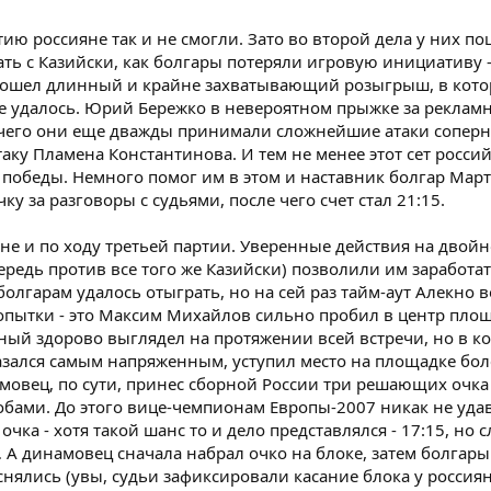
ию россияне так и не смогли. Зато во второй дела у них п
ть с Казийски, как болгары потеряли игровую инициативу -
изошел длинный и крайне захватывающий розыгрыш, в кото
не удалось. Юрий Бережко в невероятном прыжке за рекла
е чего они еще дважды принимали сложнейшие атаки соперн
таку Пламена Константинова. И тем не менее этот сет росси
 победы. Немного помог им в этом и наставник болгар Март
у за разговоры с судьями, после чего счет стал 21:15.
яне и по ходу третьей партии. Уверенные действия на двой
редь против все того же Казийски) позволили им заработат
х болгарам удалось отыграть, но на сей раз тайм-аут Алекно
опытки - это Максим Михайлов сильно пробил в центр пло
ый здорово выглядел на протяжении всей встречи, но в к
казался самым напряженным, уступил место на площадке бо
мовец, по сути, принес сборной России три решающих очка 
бами. До этого вице-чемпионам Европы-2007 никак не уда
очка - хотя такой шанс то и дело представлялся - 17:15, но с
9… А динамовец сначала набрал очко на блоке, затем болгары
снялись (увы, судьи зафиксировали касание блока у россиян