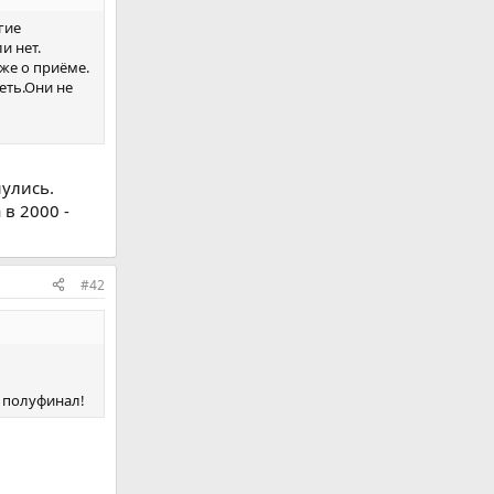
гие
и нет.
же о приёме.
еть.Они не
нулись.
в 2000 -
#42
в полуфинал!