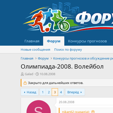
Главная
Форум
Конкурсы прогнозов
Новые сообщения
Поиск по форуму
Главная
Форум
Олимпиада-2008. Волейбол
А
Д
Galad
10.08.2008
в
а
т
Закрыто для дальнейших ответов.
т
о
а
р
н
Назад
1
2
3
4
Вперёд
т
а
е
ч
20.08.2008
м
а
S
ы
л
nikan62 сказал(а):