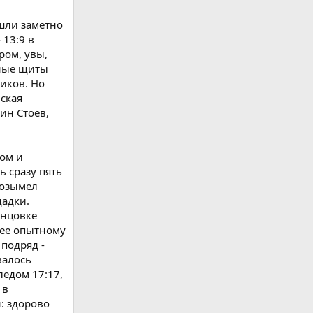
ошли заметно
 13:9 в
ром, увы,
мные щиты
иков. Но
йская
ин Стоев,
ном и
ь сразу пять
 возымел
щадки.
онцовке
лее опытному
подряд -
валось
ледом 17:17,
 в
: здорово