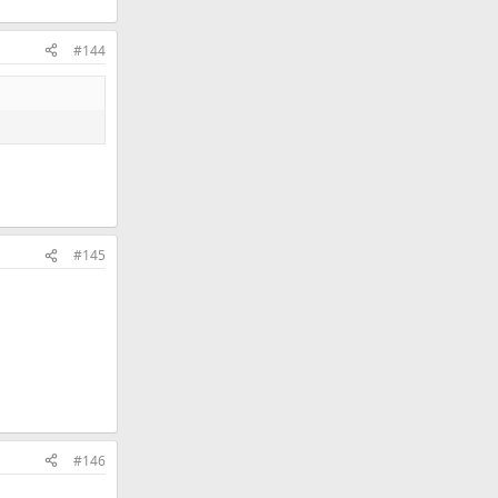
#144
#145
#146