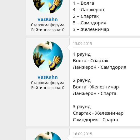
1 – Волга
4 – Ланжерон
2 – Спартак
VasKahn
5 – Сампдория
Старожил форума
3 – Железничар
Рейтинг сезона: 0
13.09.2015
1 раунд
Волга - Спартак
Ланжерон - Сампдория
VasKahn
2 раунд
Старожил форума
Волга - Железничар
Рейтинг сезона: 0
Ланжерон - Спарта
3 раунд
Спартак - Железничар
Сампдория - Спарта
16.09.2015