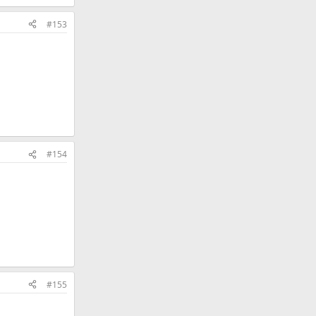
#153
#154
#155