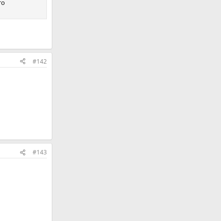
то
#142
#143