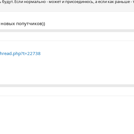
 будут. Если нормально - может и присоединюсь, а если как раньше - 
 новых попутчиков))
thread.php?t=22738