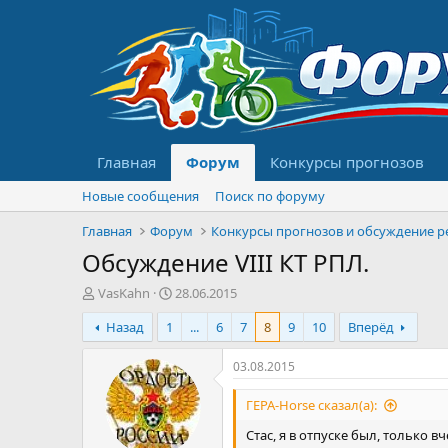
Главная
Форум
Конкурсы прогнозов
Новые сообщения
Поиск по форуму
Главная
Форум
Обсуждение VIII КТ РПЛ.
А
Д
VasKahn
28.06.2015
в
а
Назад
1
...
6
7
8
9
10
Вперёд
т
т
о
а
р
н
03.08.2015
т
а
е
ч
ГЕРА-Horse сказал(а):
м
а
Стас, я в отпуске был, только 
ы
л