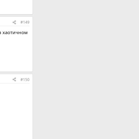
#149
в хаотичном
#150