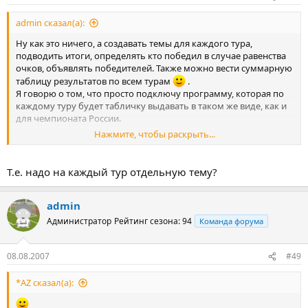
admin сказал(а):
Ну как это ничего, а создавать темы для каждого тура,
подводить итоги, определять кто победил в случае равенства
очков, объявлять победителей. Также можно вести суммарную
таблицу результатов по всем турам
.
Я говорю о том, что просто подключу программу, которая по
каждому туру будет табличку выдавать в таком же виде, как и
для чемпионата России.
Нажмите, чтобы раскрыть...
Кстати, если кто из создателей конкурса умеет создавать
текстовые файлы и закачивать их по фтп, то могу дать доступ к
определенному каталогу на сервере, чтобы самому после
Т.е. надо на каждый тур отдельную тему?
каждого тура закачивать таблицу результатов.
admin
Администратор
Рейтинг сезона: 94
Команда форума
08.08.2007
#49
*AZ сказал(а):