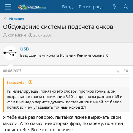
Вход
Регистрация
Испания
Обсуждение системы подсчета очков
А
Д
копейкин
25.07.2007
в
а
т
т
USB
о
а
Ведущий чемпионата Испании
Рейтинг сезона: 0
р
н
т
а
е
ч
08.08.2007
#41
м
а
ы
л
I сказал(а):
а
ты нивелируешь, понятно это слово?, прогноз точный, он
возрастает в твоем понимании 3:10, а прогнозы разницы 1:5 и
2:7 и и не надо парится думать. поставил 1:0 и имей 7-5 балов
полюбас, чем угадывать точный исход 2:1
Я тебе ещё раз говорю, пытайся яснее выражать свои
мысли. А то смысл некоторых фраз, по моему, понятен
только тебе. Вот что это значит: