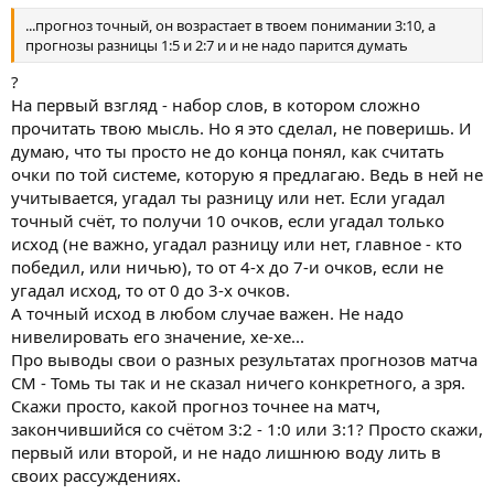
...прогноз точный, он возрастает в твоем понимании 3:10, а
прогнозы разницы 1:5 и 2:7 и и не надо парится думать
?
На первый взгляд - набор слов, в котором сложно
прочитать твою мысль. Но я это сделал, не поверишь. И
думаю, что ты просто не до конца понял, как считать
очки по той системе, которую я предлагаю. Ведь в ней не
учитывается, угадал ты разницу или нет. Если угадал
точный счёт, то получи 10 очков, если угадал только
исход (не важно, угадал разницу или нет, главное - кто
победил, или ничью), то от 4-х до 7-и очков, если не
угадал исход, то от 0 до 3-х очков.
А точный исход в любом случае важен. Не надо
нивелировать его значение, хе-хе...
Про выводы свои о разных результатах прогнозов матча
СМ - Томь ты так и не сказал ничего конкретного, а зря.
Скажи просто, какой прогноз точнее на матч,
закончившийся со счётом 3:2 - 1:0 или 3:1? Просто скажи,
первый или второй, и не надо лишнюю воду лить в
своих рассуждениях.