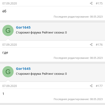
07.09.2020
#175
ёб
Последнее редактирование:
08.05.2023
Gor1645
G
Старожил форума
Рейтинг сезона: 0
07.09.2020
#176
где
Последнее редактирование:
08.05.2023
Gor1645
G
Старожил форума
Рейтинг сезона: 0
07.09.2020
#177
1
Последнее редактирование:
08.05.2023