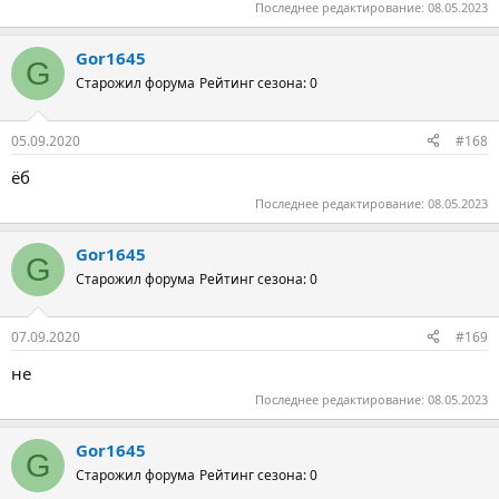
Последнее редактирование:
08.05.2023
Gor1645
G
Старожил форума
Рейтинг сезона: 0
05.09.2020
#168
ёб
Последнее редактирование:
08.05.2023
Gor1645
G
Старожил форума
Рейтинг сезона: 0
07.09.2020
#169
не
Последнее редактирование:
08.05.2023
Gor1645
G
Старожил форума
Рейтинг сезона: 0