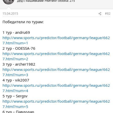
Дед с нашивками
Рейтинг сезона: 275
15.04.2015
#82
Победители по турам:
1 тур - andru69
http://www.sports.ru/predictor/football/germany/league/662
7.html?num=1
2 тур - ODESSA-76
http://www.sports.ru/predictor/football/germany/league/662
7.html?num=2
3 тур - archer1982
http://www.sports.ru/predictor/football/germany/league/662
7.html?num=3
4 тур - vik2007
http://www.sports.ru/predictor/football/germany/league/662
7.html?num=4
5 тур – Sergsv
http://www.sports.ru/predictor/football/germany/league/662
7.html?num=5
6 тур – Павлодар