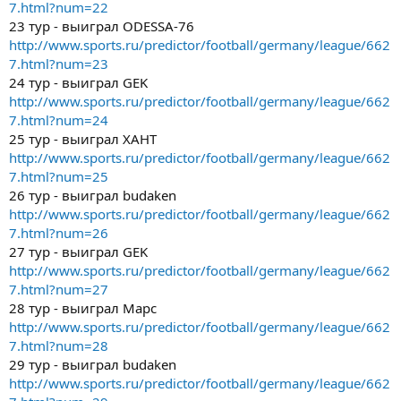
7.html?num=22
23 тур - выиграл ODESSA-76
http://www.sports.ru/predictor/football/germany/league/662
7.html?num=23
24 тур - выиграл GEK
http://www.sports.ru/predictor/football/germany/league/662
7.html?num=24
25 тур - выиграл ХАНТ
http://www.sports.ru/predictor/football/germany/league/662
7.html?num=25
26 тур - выиграл budaken
http://www.sports.ru/predictor/football/germany/league/662
7.html?num=26
27 тур - выиграл GEK
http://www.sports.ru/predictor/football/germany/league/662
7.html?num=27
28 тур - выиграл Марс
http://www.sports.ru/predictor/football/germany/league/662
7.html?num=28
29 тур - выиграл budaken
http://www.sports.ru/predictor/football/germany/league/662