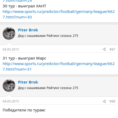
7.html?num=29
30 тур - выиграл ХАНТ
http://www.sports.ru/predictor/football/germany/league/662
7.html?num=30
Piter Brok
Дед с нашивками
Рейтинг сезона: 275
04.05.2015
#87
31 тур - выиграл Марс
http://www.sports.ru/predictor/football/germany/league/662
7.html?num=31
Piter Brok
Дед с нашивками
Рейтинг сезона: 275
04.05.2015
#88
Победители по турам: