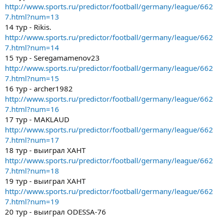
http://www.sports.ru/predictor/football/germany/league/662
7.html?num=13
14 тур - Rikis.
http://www.sports.ru/predictor/football/germany/league/662
7.html?num=14
15 тур - Seregamamenov23
http://www.sports.ru/predictor/football/germany/league/662
7.html?num=15
16 тур - archer1982
http://www.sports.ru/predictor/football/germany/league/662
7.html?num=16
17 тур - MAKLAUD
http://www.sports.ru/predictor/football/germany/league/662
7.html?num=17
18 тур - выиграл ХАНТ
http://www.sports.ru/predictor/football/germany/league/662
7.html?num=18
19 тур - выиграл ХАНТ
http://www.sports.ru/predictor/football/germany/league/662
7.html?num=19
20 тур - выиграл ODESSA-76