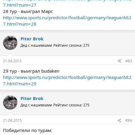
7.html?num=27
28 тур - выиграл Марс
http://www.sports.ru/predictor/football/germany/league/662
7.html?num=28
Piter Brok
Дед с нашивками
Рейтинг сезона: 275
21.04.2015
#83
29 тур - выиграл budaken
http://www.sports.ru/predictor/football/germany/league/662
7.html?num=29
Piter Brok
Дед с нашивками
Рейтинг сезона: 275
21.04.2015
#84
Победители по турам: