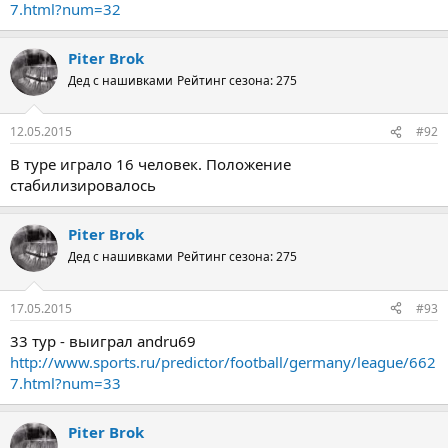
7.html?num=32
Piter Brok
Дед с нашивками
Рейтинг сезона: 275
12.05.2015
#92
В туре играло 16 человек. Положение
стабилизировалось
Piter Brok
Дед с нашивками
Рейтинг сезона: 275
17.05.2015
#93
33 тур - выиграл andru69
http://www.sports.ru/predictor/football/germany/league/662
7.html?num=33
Piter Brok