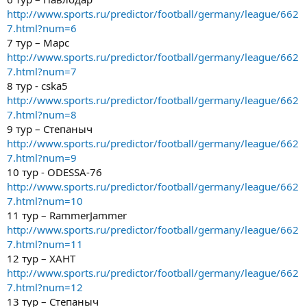
http://www.sports.ru/predictor/football/germany/league/662
7.html?num=6
7 тур – Марс
http://www.sports.ru/predictor/football/germany/league/662
7.html?num=7
8 тур - cska5
http://www.sports.ru/predictor/football/germany/league/662
7.html?num=8
9 тур – Степаныч
http://www.sports.ru/predictor/football/germany/league/662
7.html?num=9
10 тур - ODESSA-76
http://www.sports.ru/predictor/football/germany/league/662
7.html?num=10
11 тур – RammerJammer
http://www.sports.ru/predictor/football/germany/league/662
7.html?num=11
12 тур – ХАНТ
http://www.sports.ru/predictor/football/germany/league/662
7.html?num=12
13 тур – Степаныч