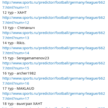
http://www.sports.ru/predictor/football/germany/league/662
7.html?num=11
12 тур – ХАНТ
http://www.sports.ru/predictor/football/germany/league/662
7.html?num=12
13 тур – Степаныч
http://www.sports.ru/predictor/football/germany/league/662
7.html?num=13
14 тур - Rikis.
http://www.sports.ru/predictor/football/germany/league/662
7.html?num=14
15 тур - Seregamamenov23
http://www.sports.ru/predictor/football/germany/league/662
7.html?num=15
16 тур - archer1982
http://www.sports.ru/predictor/football/germany/league/662
7.html?num=16
17 тур - MAKLAUD
http://www.sports.ru/predictor/football/germany/league/662
7.html?num=17
18 тур - выиграл ХАНТ