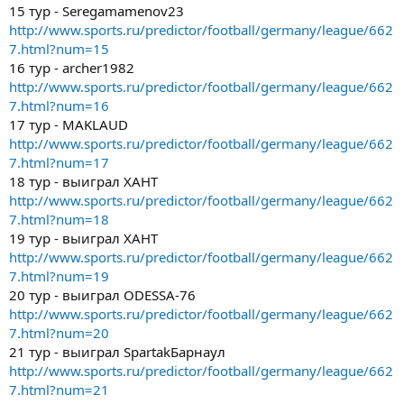
15 тур - Seregamamenov23
http://www.sports.ru/predictor/football/germany/league/662
7.html?num=15
16 тур - archer1982
http://www.sports.ru/predictor/football/germany/league/662
7.html?num=16
17 тур - MAKLAUD
http://www.sports.ru/predictor/football/germany/league/662
7.html?num=17
18 тур - выиграл ХАНТ
http://www.sports.ru/predictor/football/germany/league/662
7.html?num=18
19 тур - выиграл ХАНТ
http://www.sports.ru/predictor/football/germany/league/662
7.html?num=19
20 тур - выиграл ODESSA-76
http://www.sports.ru/predictor/football/germany/league/662
7.html?num=20
21 тур - выиграл SpartakБарнаул
http://www.sports.ru/predictor/football/germany/league/662
7.html?num=21