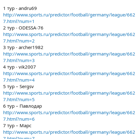
1 тур - andru69
http://www.sports.ru/predictor/football/germany/league/662
7.html?num=1
2 тур - ODESSA-76
http://www.sports.ru/predictor/football/germany/league/662
7.html?num=2
3 тур - archer1982
http://www.sports.ru/predictor/football/germany/league/662
7.html?num=3
4 тур - vik2007
http://www.sports.ru/predictor/football/germany/league/662
7.html?num=4
5 тур – Sergsv
http://www.sports.ru/predictor/football/germany/league/662
7.html?num=5
6 тур – Павлодар
http://www.sports.ru/predictor/football/germany/league/662
7.html?num=6
7 тур – Марс
http://www.sports.ru/predictor/football/germany/league/662
7.html?num=7