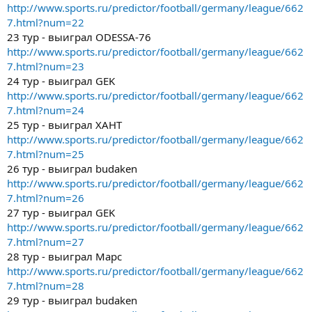
http://www.sports.ru/predictor/football/germany/league/662
7.html?num=22
23 тур - выиграл ODESSA-76
http://www.sports.ru/predictor/football/germany/league/662
7.html?num=23
24 тур - выиграл GEK
http://www.sports.ru/predictor/football/germany/league/662
7.html?num=24
25 тур - выиграл ХАНТ
http://www.sports.ru/predictor/football/germany/league/662
7.html?num=25
26 тур - выиграл budaken
http://www.sports.ru/predictor/football/germany/league/662
7.html?num=26
27 тур - выиграл GEK
http://www.sports.ru/predictor/football/germany/league/662
7.html?num=27
28 тур - выиграл Марс
http://www.sports.ru/predictor/football/germany/league/662
7.html?num=28
29 тур - выиграл budaken