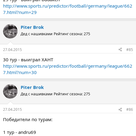
http://www.sports.ru/predictor/football/germany/league/662
7.html?num=29
Piter Brok
Дед с нашивками
Рейтинг сезона: 275
27.04.2015
#85
30 тур - выиграл ХАНТ
http://www.sports.ru/predictor/football/germany/league/662
7.html?num=30
Piter Brok
Дед с нашивками
Рейтинг сезона: 275
27.04.2015
#86
Победители по турам:
1 тур - andru69