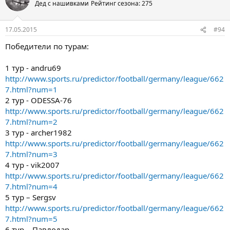
Дед с нашивками
Рейтинг сезона: 275
17.05.2015
#94
Победители по турам:
1 тур - andru69
http://www.sports.ru/predictor/football/germany/league/662
7.html?num=1
2 тур - ODESSA-76
http://www.sports.ru/predictor/football/germany/league/662
7.html?num=2
3 тур - archer1982
http://www.sports.ru/predictor/football/germany/league/662
7.html?num=3
4 тур - vik2007
http://www.sports.ru/predictor/football/germany/league/662
7.html?num=4
5 тур – Sergsv
http://www.sports.ru/predictor/football/germany/league/662
7.html?num=5
6 тур – Павлодар