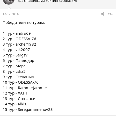
Дед с нашивками
Рейтинг сезона: 275
15.12.2014
#42
Победители по турам:
1 тур - andru69
2 тур - ODESSA-76
3 тур - archer1982
4 тур - vik2007
5 тур - Sergsv
6 тур - Павлодар
7 тур - Марс
8 тур - cska5
9 тур - Степаныч
10 тур - ODESSA-76
11 тур - RammerJammer
12 тур - ХАНТ
13 тур - Степаныч
14 тур - Rikis.
15 тур - Seregamamenov23