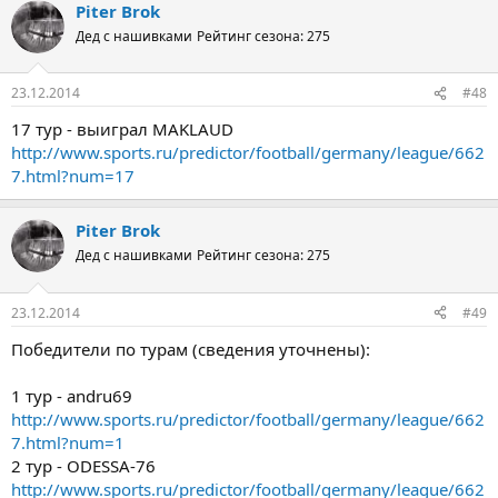
Piter Brok
Дед с нашивками
Рейтинг сезона: 275
23.12.2014
#48
17 тур - выиграл MAKLAUD
http://www.sports.ru/predictor/football/germany/league/662
7.html?num=17
Piter Brok
Дед с нашивками
Рейтинг сезона: 275
23.12.2014
#49
Победители по турам (сведения уточнены):
1 тур - andru69
http://www.sports.ru/predictor/football/germany/league/662
7.html?num=1
2 тур - ODESSA-76
http://www.sports.ru/predictor/football/germany/league/662