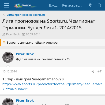
Вход
Регистрация
Лига прогнозов на sports.ru
Лига прогнозов на Sports.ru. Чемпионат
Германии. БундесЛига1. 2014/2015
А
Д
Piter Brok
30.07.2014
в
а
т
Закрыто для дальнейших ответов.
т
о
а
р
н
Piter Brok
т
а
е
Дед с нашивками
ч
Рейтинг сезона: 275
м
а
ы
л
15.12.2014
#41
а
15 тур - выиграл Seregamamenov23
http://www.sports.ru/predictor/football/germany/league/662
7.html?num=15
Piter Brok