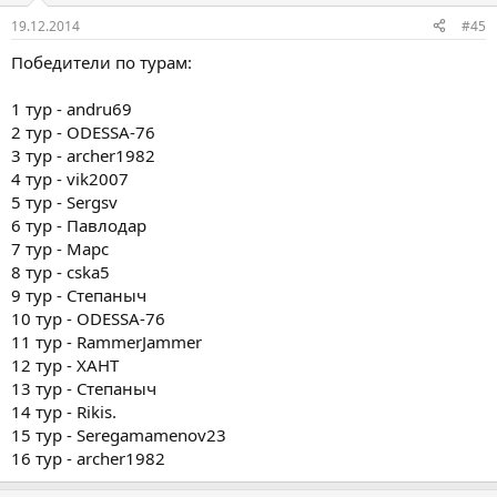
19.12.2014
#45
Победители по турам:
1 тур - andru69
2 тур - ODESSA-76
3 тур - archer1982
4 тур - vik2007
5 тур - Sergsv
6 тур - Павлодар
7 тур - Марс
8 тур - cska5
9 тур - Степаныч
10 тур - ODESSA-76
11 тур - RammerJammer
12 тур - ХАНТ
13 тур - Степаныч
14 тур - Rikis.
15 тур - Seregamamenov23
16 тур - archer1982