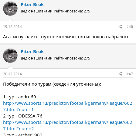
Piter Brok
Дед с нашивками
Рейтинг сезона: 275
19.12.2014
#46
Ага, испугались, нужное количество игроков набралось.
Piter Brok
Дед с нашивками
Рейтинг сезона: 275
20.12.2014
#47
Победители по турам (сведения уточнены):
1 тур - andru69
http://www.sports.ru/predictor/football/germany/league/662
7.html?num=1
2 тур - ODESSA-76
http://www.sports.ru/predictor/football/germany/league/662
7.html?num=2
3 тур - archer1982