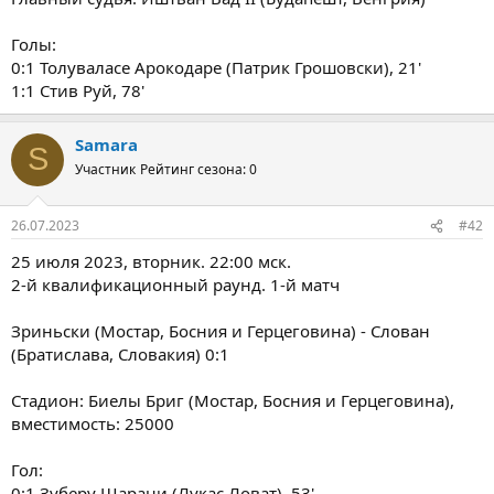
Голы:
0:1 Толуваласе Арокодаре (Патрик Грошовски), 21'
1:1 Стив Руй, 78'
Samara
S
Участник
Рейтинг сезона: 0
26.07.2023
#42
25 июля 2023, вторник. 22:00 мск.
2-й квалификационный раунд. 1-й матч
Зриньски (Мостар, Босния и Герцеговина) - Слован
(Братислава, Словакия) 0:1
Стадион: Биелы Бриг (Мостар, Босния и Герцеговина),
вместимость: 25000
Гол:
0:1 Зуберу Шарани (Лукас Ловат), 53'