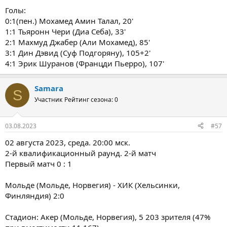
Голы:
0:1(пен.) Мохамед Амин Талал, 20'
1:1 Тьяронн Чери (Диа Себа), 33'
2:1 Махмуд Джабер (Али Мохамед), 85'
3:1 Дин Дэвид (Суф Подгоряну), 105+2'
4:1 Эрик Шуранов (Францди Пьерро), 107'
Samara
S
Участник
Рейтинг сезона: 0
03.08.2023
#57
02 августа 2023, среда. 20:00 мск.
2-й квалификационный раунд. 2-й матч
Первый матч 0 : 1
Мольде (Мольде, Норвегия) - ХИК (Хельсинки,
Финляндия) 2:0
Стадион: Акер (Мольде, Норвегия), 5 203 зрителя (47%