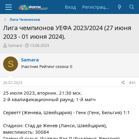
Вход
Регистрация
Лига Чемпионов
Лига чемпионов УЕФА 2023/2024 (27 июня
2023 - 01 июня 2024).
А
Д
Samara
13.06.2023
в
а
т
т
Samara
S
о
а
Участник
Рейтинг сезона: 0
р
н
т
а
е
ч
26.07.2023
#41
м
а
ы
л
25 июля 2023, вторник. 21:30 мск.
а
2-й квалификационный раунд. 1-й матч
Серветт (Женева, Швейцария) - Генк (Генк, Бельгия) 1:1
Стадион: Стад де Женев (Ланси, Швейцария),
вместимость: 30084
Главный судья: Иштван Вад II (Будапешт, Венгрия)