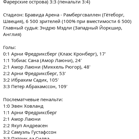
Фарерские острова) 3:3 (пенальти 3:4)
Стадион: Бравида Арена - Рамбергсваллен (Гётеборг,
Швеция), 6 500 зрителей (100% при вместимости 6 500)
Главный судья: Эндрю Мэдли (Западный Йоркшир,
Англия)
Голы:
0:1 Арни Фредриксберг (Клаэс Кронберг), 17'
1:1 Тобиас Сана (Амор Лаюни), 24'
2:1 Амор Лаюни (Миккель Рюгор), 48'
2:2 Арни Фредриксберг, 53'
3:2 Ибрахим Садик, 105'
3:3 Петер Абрахамссон, 109'
Послематчевые пенальти:
1:0 Эвен Ховланд
1:1 Арни Фредриксберг
2:1 Амор Лаюни
2:2 Якуп Андреасен
3:2 Самуэль Густафссон
3:3 Патрик да Силва