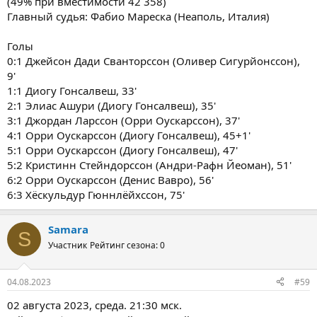
(49% при вместимости 42 358)
Главный судья: Фабио Мареска (Неаполь, Италия)
Голы
0:1 Джейсон Дади Сванторссон (Оливер Сигурйонссон),
9'
1:1 Диогу Гонсалвеш, 33'
2:1 Элиас Ашури (Диогу Гонсалвеш), 35'
3:1 Джордан Ларссон (Орри Оускарссон), 37'
4:1 Орри Оускарссон (Диогу Гонсалвеш), 45+1'
5:1 Орри Оускарссон (Диогу Гонсалвеш), 47'
5:2 Кристинн Стейндорссон (Андри-Рафн Йеоман), 51'
6:2 Орри Оускарссон (Денис Вавро), 56'
6:3 Хёскульдур Гюннлёйхссон, 75'
Samara
S
Участник
Рейтинг сезона: 0
04.08.2023
#59
02 августа 2023, среда. 21:30 мск.