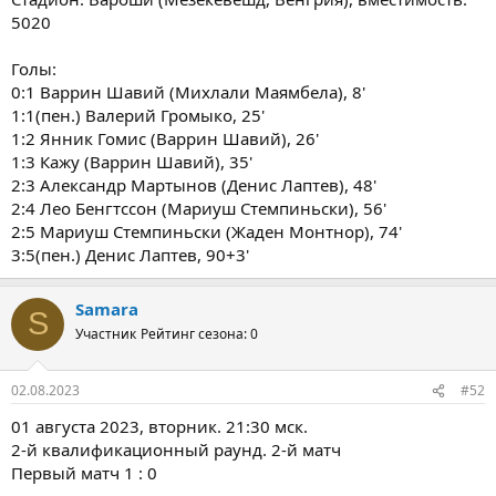
5020
Голы:
0:1 Варрин Шавий (Михлали Маямбела), 8'
1:1(пен.) Валерий Громыко, 25'
1:2 Янник Гомис (Варрин Шавий), 26'
1:3 Кажу (Варрин Шавий), 35'
2:3 Александр Мартынов (Денис Лаптев), 48'
2:4 Лео Бенгтссон (Мариуш Стемпиньски), 56'
2:5 Мариуш Стемпиньски (Жаден Монтнор), 74'
3:5(пен.) Денис Лаптев, 90+3'
Samara
S
Участник
Рейтинг сезона: 0
02.08.2023
#52
01 августа 2023, вторник. 21:30 мск.
2-й квалификационный раунд. 2-й матч
Первый матч 1 : 0