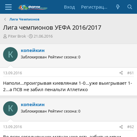
Вход
Регистрация
Лига Чемпионов
Лига чемпионов УЕФА 2016/2017
А
Д
Piter Brok
21.06.2016
в
а
т
т
копейкин
К
о
а
Заблокирован
Рейтинг сезона: 0
р
н
т
а
е
ч
13.09.2016
#61
м
а
ы
л
Наполи...проигрывая киевлянам 1-0...уже выигрывает 1-
а
2...а ПСВ не забил пенальти Атлетико
копейкин
К
Заблокирован
Рейтинг сезона: 0
13.09.2016
#62
Во всех сегодняшних матчах уже есть забитые мячи...