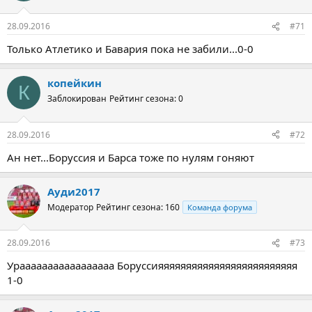
28.09.2016
#71
Только Атлетико и Бавария пока не забили...0-0
копейкин
К
Заблокирован
Рейтинг сезона: 0
28.09.2016
#72
Ан нет...Боруссия и Барса тоже по нулям гоняют
Ауди2017
Модератор
Рейтинг сезона: 160
Команда форума
28.09.2016
#73
Урааааааааааааааааа Боруссияяяяяяяяяяяяяяяяяяяяяяяяя
1-0