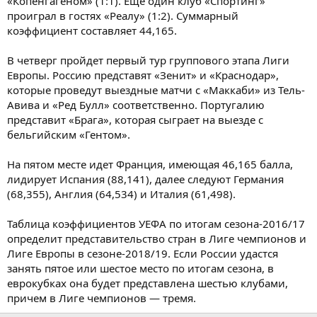
«Копенгагеном» (1:1). Еще один клуб «Спортинг»
проиграл в гостях «Реалу» (1:2). Суммарный
коэффициент составляет 44,165.
В четверг пройдет первый тур группового этапа Лиги
Европы. Россию представят «Зенит» и «Краснодар»,
которые проведут выездные матчи с «Маккаби» из Тель-
Авива и «Ред Булл» соответственно. Португалию
представит «Брага», которая сыграет на выезде с
бельгийским «Гентом».
На пятом месте идет Франция, имеющая 46,165 балла,
лидирует Испания (88,141), далее следуют Германия
(68,355), Англия (64,534) и Италия (61,498).
Таблица коэффициентов УЕФА по итогам сезона-2016/17
определит представительство стран в Лиге чемпионов и
Лиге Европы в сезоне-2018/19. Если России удастся
занять пятое или шестое место по итогам сезона, в
еврокубках она будет представлена шестью клубами,
причем в Лиге чемпионов — тремя.