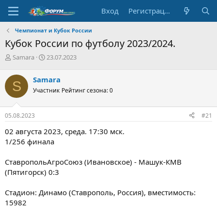
Вход
Регистрация
Чемпионат и Кубок России
Кубок России по футболу 2023/2024.
А
Д
Samara
23.07.2023
в
а
т
т
Samara
S
о
а
Участник
Рейтинг сезона: 0
р
н
т
а
е
ч
05.08.2023
#21
м
а
ы
л
02 августа 2023, среда. 17:30 мск.
а
1/256 финала
СтавропольАгроСоюз (Ивановское) - Машук-КМВ
(Пятигорск) 0:3
Стадион: Динамо (Ставрополь, Россия), вместимость:
15982