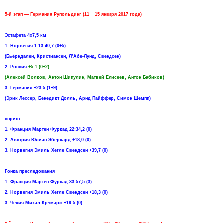
5-й этап — Германия Рупольдинг (11 − 15 января 2017 года)
Эстафета 4х7,5 км
1. Норвегия 1:13:40,7 (0+5)
(Бьёрндален, Кристиансен, Л’Абе-Лунд, Свендсен)
2. Россия
+5,1 (0+2)
(Алексей Волков, Антон Шипулин, Матвей Елисеев, Антон Бабиков)
3. Германия +23,5 (1+9)
(Эрик Лессер, Бенедикт Долль, Арнд Пайффер, Симон Шемпп)
спринт
1. Франция Мартен Фуркад 22:34,2 (0)
2. Австрия Юлиан Эберхард +18,0 (0)
3. Норвегия Эмиль Хегле Свендсен +39,7 (0)
Гонка преследования
1. Франция Мартен Фуркад 33:57,5 (3)
2. Норвегия Эмиль Хегле Свендсен +18,3 (0)
3. Чехия Михал Крчмарж +19,5 (0)