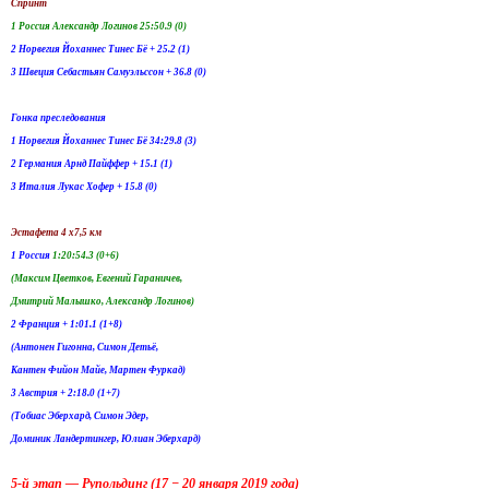
Спринт
1 Россия Александр Логинов 25:50.9 (0)
2 Норвегия Йоханнес Тинес Бё + 25.2 (1)
3 Швеция Себастьян Самуэльссон + 36.8 (0)
Гонка преследования
1 Норвегия Йоханнес Тинес Бё 34:29.8 (3)
2 Германия Арнд Пайффер + 15.1 (1)
3 Италия Лукас Хофер + 15.8 (0)
Эстафета 4 х7,5 км
1 Россия
1:20:54.3 (0+6)
(Максим Цветков, Евгений Гараничев,
Дмитрий Малышко, Александр Логинов)
2 Франция + 1:01.1 (1+8)
(Антонен Гигонна, Симон Детьё,
Кантен Фийон Майе, Мартен Фуркад)
3 Австрия + 2:18.0 (1+7)
(Тобиас Эберхард, Симон Эдер,
Доминик Ландертингер, Юлиан Эберхард)
5-й этап — Рупольдинг (17 − 20 января 2019 года)