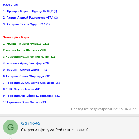
масс-старт
1. Франция Мартен Фуркад 37:32,2 (0)
2. Латвия Андрей Расторгуев +17,4 (2)
3. Австрия Симон Эдер +32,4 (1)
Зачёт Кубка Мира:
1 Франция Мартен Фуркад -1322
2 Россия Антон Шипулин -918
3 Норвегия Йоханнес Тиннес Бё -812
4 Германия Арнд Пайффер -746
5 Германия Симон Шемпп -741
6 Австрия Юлиан Эберхард- 732
7 Норвегия Эмиль Хегле Свендсен -667
8 США Лоуэлл Бэйли -641
9 Норвегия Уле Эйнар Бьёрндален -631
10 Германия Эрик Лессер -621
Последнее редактирование:
15.04.2022
Gor1645
G
Старожил форума
Рейтинг сезона: 0