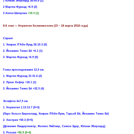
1 Юлиан Эберхард 38:04.8 (2)
2 Мартен Фуркад +6.9 (2)
3 Антон Шипулин
+19.3 (1)
8-й этап — Норвегия Холменколлен (15 − 18 марта 2018 года)
Спринт
1. Хенрик Л’Абе-Лунд 26:10.3 (0)
2. Йоханнес Тинес Бё +6.1 (1)
3. Мартен Фуркад +6.9 (0)
Гонка преследования 12,5 км.
1. Мартен Фуркад 31:31.6 (2)
2. Лукас Хофер +18.1 (1)
3. Йоханнес Тинес Бё +32.5 (4)
Эстафета 4х7,5 км
1. Норвегия 1:13:13.7 (0+3)
(Ларс Хельге Биркеланд, Хенрик Л′Абе-Лунн, Тарьей Бё, Йоханнес Тинес Бё)
2. Австрия +50.3 (0+5)
(Доминик Ландертингер, Феликс Ляйтнер, Симон Эдер, Юлиан Эберхард)
3. Россия
+56.9 (0+4)