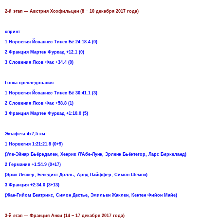
2-й этап — Австрия Хохфильцен (8 − 10 декабря 2017 года)
спринт
1 Норвегия Йоханнес Тинес Бё 24:18.4 (0)
2 Франция Мартен Фуркад +12.1 (0)
3 Словения Яков Фак +34.4 (0)
Гонка преследования
1 Норвегия Йоханнес Тинес Бё 36:41.1 (3)
2 Словения Яков Фак +58.8 (1)
3 Франция Мартен Фуркад +1:10.0 (5)
Эстафета 4х7,5 км
1 Норвегия 1:21:21.8 (0+9)
(Уле-Эйнар Бьёрндален, Хенрик Л′Абе-Лунн, Эрленн Бьёнтегор, Ларс Биркеланд)
2 Германия +1:54.9 (0+17)
(Эрик Лессер, Бенедикт Долль, Арнд Пайффер, Симон Шемпп)
3 Франция +2:34.0 (3+13)
(Жан-Гийом Беатрикс, Симон Дестье, Эмильен Жаклен, Кентен Фийон Майе)
3-й этап — Франция Анси (14 − 17 декабря 2017 года)