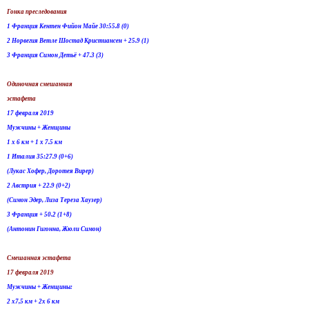
Гонка преследования
1 Франция Кентен Фийон Майе 30:55.8 (0)
2 Норвегия Ветле Шостад Кристиансен + 25.9 (1)
3 Франция Симон Детьё + 47.3 (3)
Одиночная смешанная
эстафета
17 февраля 2019
Мужчины + Женщины
1 х 6 км + 1 х 7.5 км
1 Италия 35:27.9 (0+6)
(Лукас Хофер, Доротея Вирер)
2 Австрия + 22.9 (0+2)
(Симон Эдер, Лиза Тереза Хаузер)
3 Франция + 50.2 (1+8)
(Антонин Гигонна, Жюли Симон)
Смешанная эстафета
17 февраля 2019
Мужчины + Женщины:
2 х7,5 км + 2х 6 км