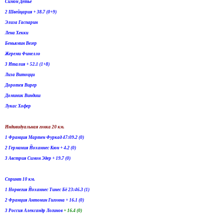
Симон Детьё
2 Швейцария + 38.7 (0+9)
Элиза Гаспарин
Лена Хекки
Беньямин Вегер
Жереми Финелло
3 Италия + 52.1 (1+8)
Лиза Витоцци
Доротея Вирер
Доминик Виндиш
Лукас Хофер
Индивидуальная гонка 20 км.
1 Франция Мартен Фуркад 47:09.2 (0)
2 Германия Йоханнес Кюн + 4.2 (0)
3 Австрия Симон Эдер + 19.7 (0)
Спринт 10 км.
1 Норвегия Йоханнес Тинес Бё 23:46.3 (1)
2 Франция Антонин Гигонна + 16.1 (0)
3 Россия Александр Логинов
+ 16.4 (0)