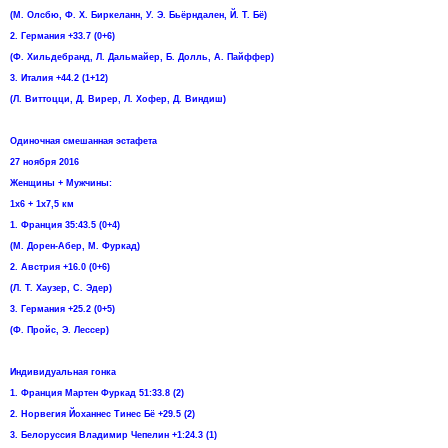
(М. Олсбю, Ф. Х. Биркеланн, У. Э. Бьёрндален, Й. Т. Бё)
2. Германия +33.7 (0+6)
(Ф. Хильдебранд, Л. Дальмайер, Б. Долль, А. Пайффер)
3. Италия +44.2 (1+12)
(Л. Виттоцци, Д. Вирер, Л. Хофер, Д. Виндиш)
Одиночная смешанная эстафета
27 ноября 2016
Женщины + Мужчины:
1х6 + 1х7,5 км
1. Франция 35:43.5 (0+4)
(М. Дорен-Абер, М. Фуркад)
2. Австрия +16.0 (0+6)
(Л. Т. Хаузер, С. Эдер)
3. Германия +25.2 (0+5)
(Ф. Пройс, Э. Лессер)
Индивидуальная гонка
1. Франция Мартен Фуркад 51:33.8 (2)
2. Норвегия Йоханнес Тинес Бё +29.5 (2)
3. Белоруссия Владимир Чепелин +1:24.3 (1)