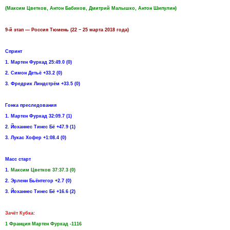
(Максим Цветков, Антон Бабиков, Дмитрий Малышко, Антон Шипулин)
9-й этап — Россия Тюмень (22 − 25 марта 2018 года)
Спринт
1. Мартен Фуркад 25:49.0 (0)
2. Симон Детьё +33.2 (0)
3. Фредрик Линдстрём +33.5 (0)
Гонка преследования
1. Мартен Фуркад 32:09.7 (1)
2. Йоханнес Тинес Бё +47.9 (1)
3. Лукас Хофер +1:08.4 (0)
Масс старт
1.
Максим Цветков 37:37.3 (0)
2. Эрленн Бьёнтегор +2.7 (0)
3. Йоханнес Тинес Бё +16.6 (2)
Зачёт Кубка:
1 Франция Мартен Фуркад -1116