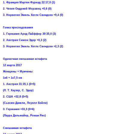
1. Франция Мартен Фуркад 22:17,0 (1)
2. Чехия Ондржей Моравец +0,6 (0)
3. Норвегия Эмиль Хегле Свендсен +9,4 (0)
Гонка преследования
1. Германия Арнд Пайффер 30:35,0 (3)
2. Австрия Симон Эдер +0,3 (2)
3. Норвегия Эмиль Хегле Свендсен +2,3 (2)
Одиночная смешанная эстафета
12 марта 2017
Женщины + Мужчины:
1х6 + 1х7,5 км
1. Австрия 31:35,1 (0+5)
(Л. Т. Хаузер, С. Эдер)
2. США +32,8 (0+5)
(Сьюзен Данкли, Лоуэлл Бэйли)
3. Германия +33,3 (0+6)
(Лаура Дальмайер, Роман Рис)
Смешанная эстафета