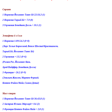
Спринт
1 Норвегия Йоханнес Тинес Бё 22:56.3 (1)
2 Норвегия Тарьей Бё + 7.9 (0)
3 Германия Бенедикт Долль + 10.5 (1)
Эстафета 4 х 6 км
1 Норвегия 1:09:54.3 (0+8)
(Ларс Хельге Биркеланд, Ветле Шостад Кристиансен,
Тарьей Бё, Йоханнес Тинес Бё)
2 Германия + 13.5 (0+6)
(Роман Рес, Йоханнес Кюн,
Арнд Пайффер, Бенедикт Долль)
3 Франция + 26.2 (0+9)
(Эмильен Жаклен, Мартен Фуркад,
Кентен Фийон Майе, Симон Детьё)
Масс-старт
1 Норвегия Йоханнес Тинес Бё 36:43.8 (1)
2 Австрия Юлиан Эберхард + 0.6 (2)
3 Франция Кентен Фийон Майе + 2.8 (1)