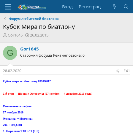
Вход
Регистрация
Форум любителей биатлона
Кубок Мира по биатлону
А
Д
Gor1645
26.02.2015
в
а
т
т
Gor1645
G
о
а
Старожил форума
Рейтинг сезона: 0
р
н
т
а
е
ч
28.02.2020
#41
м
а
ы
л
Кубок мира по биатлону 2016/2017
а
1-й этап — Швеция Эстерсунд (27 ноября — 4 декабря 2016 года)
Смешанная эстафета
27 ноября 2016
Женщины + Мужчины:
2х6 + 2х7,5 км
1. Норвегия 1:10:57.1 (0+6)