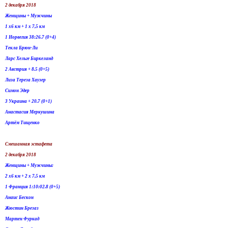
2 декабря 2018
Женщины + Мужчины
1 х6 км + 1 х 7,5 км
1 Норвегия 38:26.7 (0+4)
Текла Брюн-Ли
Ларс Хельге Биркеланд
2 Австрия + 8.5 (0+5)
Лиза Тереза Хаузер
Симон Эдер
3 Украина + 20.7 (0+1)
Анастасия Меркушина
Артём Тищенко
Смешанная эстафета
2 декабря 2018
Женщины + Мужчины:
2 х6 км + 2 х 7,5 км
1 Франция 1:10:02.8 (0+5)
Анаис Бескон
Жюстин Брезаз
Мартен Фуркад