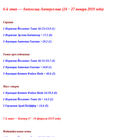
6-й этап — Антхольц-Антерсельва (24 − 27 января 2019 года)
Спринт
1 Норвегия Йоханнес Тинес Бё 23:53.9 (1)
2 Норвегия Эрленн Бьёнтегор + 17.5 (0)
3 Франция Антонин Гигонна + 20.2 (1)
Гонка преследования
1 Норвегия Йоханнес Тинес Бё 31:33.7 (3)
2 Франция Антонин Гигонна + 34.8 (1)
3 Франция Кентен Фийон Майе + 40.6 (2)
Масс-старт
1 Франция Кентен Фийон Майе 34:39.4 (0)
2 Норвегия Йоханнес Тинес Бё + 14.3 (2)
3 Германия Арнд Пайффер + 24.6 (0)
7-й этап — Кэнмор (7 − 10 февраля 2019 года)
Индивидуальная гонка