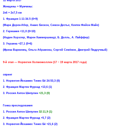
12 марта 2017
Женщины + Мужчины:
2х6 + 2х7,5 км
1. Франция 1:11:34.5 (0+9)
(Мари Дорен-Абер, Анаис Бескон, Симон Дестье, Кентен Фийон Майe)
2. Германия +11,0 (0+10)
(Надин Хорхлер, Марен Хаммершмидт, Б. Долль, А. Пайффер)
3. Украина +27,1 (0+6)
(Ирина Варвинец, Ольга Абрамова, Сергей Семёнов, Дмитрий Пидручный)
9-й этап — Норвегия Холменколлен (17 − 19 марта 2017 года)
спринт
1. Норвегия Йоханнес Тинес Бё 24:53,3 (0)
2. Франция Мартен Фуркад +13,6 (1)
3. Россия Антон Шипулин
+21,3 (0)
Гонка преследования
1. Россия Антон Шипулин
32:11,9 (1)
2. Франция Мартен Фуркад +5,7 (2)
3. Норвегия Йоханнес Тинес Бё +21,6 (2)