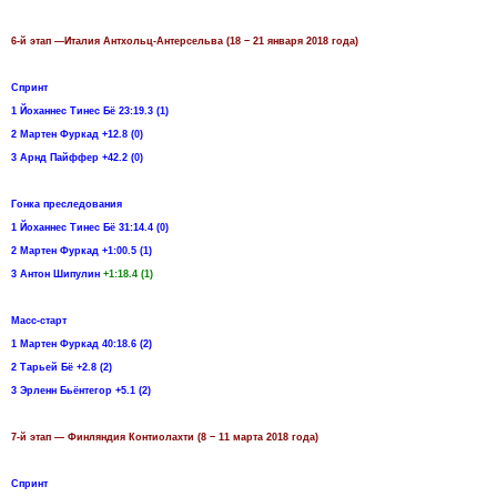
6-й этап —Италия Антхольц-Антерсельва (18 − 21 января 2018 года)
Спринт
1 Йоханнес Тинес Бё 23:19.3 (1)
2 Мартен Фуркад +12.8 (0)
3 Арнд Пайффер +42.2 (0)
Гонка преследования
1 Йоханнес Тинес Бё 31:14.4 (0)
2 Мартен Фуркад +1:00.5 (1)
3 Антон Шипулин
+1:18.4 (1)
Масс-старт
1 Мартен Фуркад 40:18.6 (2)
2 Тарьей Бё +2.8 (2)
3 Эрленн Бьёнтегор +5.1 (2)
7-й этап — Финляндия Контиолахти (8 − 11 марта 2018 года)
Спринт