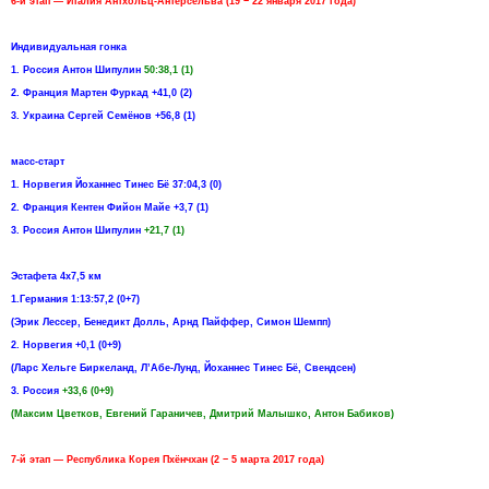
6-й этап — Италия Антхольц-Антерсельва (19 − 22 января 2017 года)
Индивидуальная гонка
1. Россия Антон Шипулин
50:38,1 (1)
2. Франция Мартен Фуркад +41,0 (2)
3. Украина Сергей Семёнов +56,8 (1)
масс-старт
1. Норвегия Йоханнес Тинес Бё 37:04,3 (0)
2. Франция Кентен Фийон Майe +3,7 (1)
3. Россия Антон Шипулин
+21,7 (1)
Эстафета 4х7,5 км
1.Германия 1:13:57,2 (0+7)
(Эрик Лессер, Бенедикт Долль, Арнд Пайффер, Симон Шемпп)
2. Норвегия +0,1 (0+9)
(Ларс Хельге Биркеланд, Л’Абе-Лунд, Йоханнес Тинес Бё, Свендсен)
3. Россия
+33,6 (0+9)
(Максим Цветков, Евгений Гараничев, Дмитрий Малышко, Антон Бабиков)
7-й этап — Республика Корея Пхёнчхан (2 − 5 марта 2017 года)