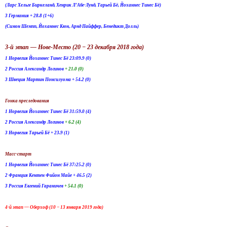
(Ларс Хельге Биркеланд, Хенрик Л’Абе-Лунд, Тарьей Бё, Йоханнес Тинес Бё)
3 Германия + 28.8 (1+6)
(Симон Шемпп, Йоханнес Кюн, Арнд Пайффер, Бенедикт Долль)
3-й этап — Нове-Место (20 − 23 декабря 2018 года)
1 Норвегия Йоханнес Тинес Бё 23:09.9 (0)
2 Россия Александр Логинов
+ 21.0 (0)
3 Швеция Мартин Понсилуома + 54.2 (0)
Гонка преследования
1 Норвегия Йоханнес Тинес Бё 31:59.0 (4)
2 Россия Александр Логинов
+ 6.2 (4)
3 Норвегия Тарьей Бё + 23.9 (1)
Масс-старт
1 Норвегия Йоханнес Тинес Бё 37:25.2 (0)
2 Франция Кентен Фийон Майе + 46.5 (2)
3 Россия Евгений Гараничев
+ 54.1 (0)
4-й этап — Оберхоф (10 − 13 января 2019 года)