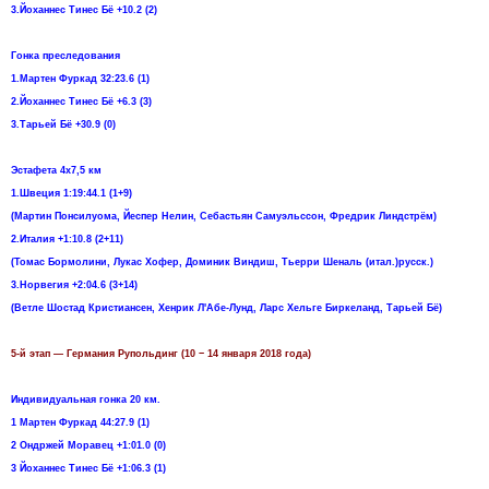
3.Йоханнес Тинес Бё +10.2 (2)
Гонка преследования
1.Мартен Фуркад 32:23.6 (1)
2.Йоханнес Тинес Бё +6.3 (3)
3.Тарьей Бё +30.9 (0)
Эстафета 4х7,5 км
1.Швеция 1:19:44.1 (1+9)
(Мартин Понсилуома, Йеспер Нелин, Себастьян Самуэльссон, Фредрик Линдстрём)
2.Италия +1:10.8 (2+11)
(Томас Бормолини, Лукас Хофер, Доминик Виндиш, Тьерри Шеналь (итал.)русск.)
3.Норвегия +2:04.6 (3+14)
(Ветле Шостад Кристиансен, Хенрик Л'Абе-Лунд, Ларс Хельге Биркеланд, Тарьей Бё)
5-й этап — Германия Рупольдинг (10 − 14 января 2018 года)
Индивидуальная гонка 20 км.
1 Мартен Фуркад 44:27.9 (1)
2 Ондржей Моравец +1:01.0 (0)
3 Йоханнес Тинес Бё +1:06.3 (1)