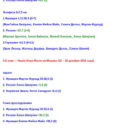
3. Россия Антон Шипулин
+6,2 (1)
Эстафета 4х7,5 км
1.Франция 1:11:56.5 (0+7)
(Жан-Гийом Беатрикс, Кентен Фийон Майе, Симон Дестье, Мартен Фуркад)
2. Россия
+15.7 (1+6)
(Максим Цветков, Антон Бабиков, Матвей Елисеев, Антон Шипулин)
3.Германия +21.5 (0+11)
(Эрик Лессер, Маттиас Дорфер, Бенедикт Долль, Симон Шемпп)
3-й этап — Чехия Нове-Место-на-Мораве (15 − 18 декабря 2016 года)
спринт
1. Франция Мартен Фуркад 23:48,0 (1)
2. Россия Антон Шипулин
+1,6 (0)
3. Норвегия Эмиль Хегле Свендсен +6,4 (1)
Гонка преследования
1. Франция Мартен Фуркад 32:53,6 (1)
2. Россия Антон Шипулин
+30,2 (2)
3. Франция Кентен Фийон Майе +38,3 (0)