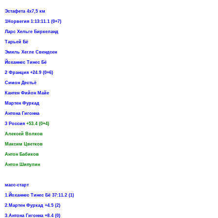
Эстафета 4х7,5 км
1Норвегия 1:13:11.1 (0+7)
Ларс Хельге Биркеланд
Тарьей Бё
Эмиль Хегле Свендсен
Йоханнес Тинес Бё
2 Франция +24.9 (0+6)
Симон Дестьё
Кантен Фийон Майе
Мартен Фуркад
Антона Гигонна
3 Россия
+53.4 (0+4)
Алексей Волков
Максим Цветков
Антон Бабиков
Антон Шипулин
масс-старт
1.Йоханнес Тинес Бё 37:11.2 (1)
2.Мартен Фуркад +4.5 (2)
3.Антона Гигонна +8.4 (0)