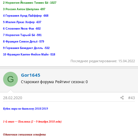
2 Норвегия Йоханнес Тиннес Бё -1027
3 Россия Антон Шипулин -697
4 Германия Арнд Пайффер -668
5 Италия Лукас Хофер -637
6 Словения Яков Фак -602
7 Норвегия Тарьей Бё -591
8 Франция Симон Детьё -579
9 Германия Бенедикт Долль -532
10 Франция Кантен Фийон Майе -518
Последнее редактирование:
15.04.2022
Gor1645
G
Старожил форума
Рейтинг сезона: 0
28.02.2020
#43
Кубок мира по биатлону 2018/2019
1-й этап — Поклюка (2 − 9 декабря 2018 года)
Одиночная смешанная эстафета