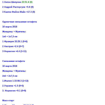
1 Антон Шипулин
23:51.6 (0)
2 Андрей Расторгуев +5.8 (0)
3 Кантен Фийон Майе +17.3 (0)
Одиночная смешанная эстафета
10 марта 2018
Женщины + Мужчины:
1х6 + 1х7,5 км
1 Франция 33:29.1 (0+6)
2 Австрия +2.4 (0+7)
3 Норвегия +4.4 (1+11)
Смешанная эстафета
10 марта 2018
Женщины + Мужчины:
2х6 + 2х7,5 км
1.Италия 1:15:08.3 (1+13)
2.Украина +1.5 (0+3)
3. Норвегия +9.1 (0+9)
Масс-старт