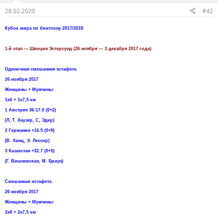
28.02.2020
#42
Кубок мира по биатлону 2017/2018
1-й этап — Швеция Эстерсунд (26 ноября — 3 декабря 2017 года)
Одиночная смешанная эстафета
26 ноября 2017
Женщины + Мужчины:
1х6 + 1х7,5 км
1 Австрия 36:17.0 (0+2)
(Л, Т. Хаузер, С, Эдер)
2 Германия +16.5 (0+9)
(В. Хинц, Э. Лессер)
3 Казахстан +32.7 (0+5)
(Г. Вишневская, М. Браун)
Смешанная эстафета
26 ноября 2017
Женщины + Мужчины:
2х6 + 2х7,5 км