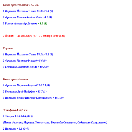
Гонка преследования 12,5 км.
1 Норвегия Йоханнес Тинес Бё 30:20.4 (3)
2 Франция Кентен Фийон Майе + 0.1 (0)
3 Россия Александр Логинов
+ 1.9 (1)
2-й этап — Хохфильцен (13 − 16 декабря 2018 года)
Спринт
1 Норвегия Йоханнес Тинес Бё 24:49.2 (1)
2 Франция Мартен Фуркад + 8.6 (0)
3 Германия Бенедикт Долль + 10.2 (0)
Гонка преследования
1 Франция Мартен Фуркад 32:22.3 (0)
2 Германия Арнд Пайффер + 13.7 (1)
3 Норвегия Ветле Шостад Кристиансен + 16.1 (0)
Эстафета 4 х7,5 км
1Швеция 1:16:10.6 (0+5)
(Пеппе Фемлинг, Мартин Понсилуома, Торстейн Стенерсен, Себастьян Самуэльссон)
2 Норвегия + 3.6 (0+7)