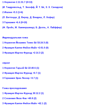
1 Норвегия 1:11:31.7 (0+13)
(И. Тандревольд, Т. Экхофф, Й. Т. Бё, Э. Х. Свендсен)
2 Италия +5.3 (1+6)
(Л. Виттоцци, Д. Вирер, Д. Виндиш, Л. Хофер)
3 Германия +6.4 (0+10)
(Ф. Пройс, М. Хаммершмидт, Б. Долль, А. Пайффер)
Индивидуальная гонка
1 Норвегия Йоханнес Тинес Бё 53:24.5 (0)
2 Франция Кантен Фийон Майе +2:01.0 (0)
3 Франция Мартен Фуркад +2:14.3 (2)
спринт
1 Норвегия Тарьей Бё 22:40.6 (1)
2 Франция Мартен Фуркад +0.7 (1)
3 Германия Эрик Лессер +3.7 (1)
Гонка преследования
1 Франция Мартен Фуркад 30:12.2 (1)
2 Словения Яков Фак +40.8 (2)
3 Франция Кантен Фийон Майе +42.1 (2)