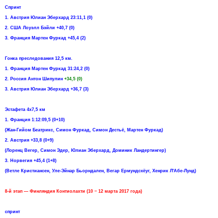
Спринт
1. Австрия Юлиан Эберхард 23:11,1 (0)
2. США Лоуэлл Бэйли +40,7 (0)
3. Франция Мартен Фуркад +45,4 (2)
Гонка преследования 12,5 км.
1. Франция Мартен Фуркад 31:24,2 (0)
2. Россия Антон Шипулин
+34,5 (0)
3. Австрия Юлиан Эберхард +36,7 (3)
Эстафета 4х7,5 км
1. Франция 1:12:09,5 (0+10)
(Жан-Гийом Беатрикс, Симон Фуркад, Симон Дестьё, Мартен Фуркад)
2. Австрия +33,8 (0+9)
(Лоренц Вегер, Симон Эдер, Юлиан Эберхард, Доминик Ландертингер)
3. Норвегия +45,4 (1+8)
(Ветле Кристиансен, Уле-Эйнар Бьорндален, Вегар Ермундсхёуг, Хенрик Л'Абе-Лунд)
8-й этап — Финляндия Контиолахти (10 − 12 марта 2017 года)
спринт