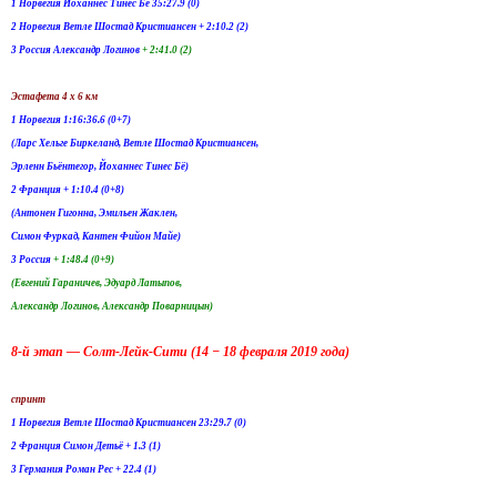
1 Норвегия Йоханнес Тинес Бё 35:27.9 (0)
2 Норвегия Ветле Шостад Кристиансен + 2:10.2 (2)
3 Россия Александр Логинов
+ 2:41.0 (2)
Эстафета 4 х 6 км
1 Норвегия 1:16:36.6 (0+7)
(Ларс Хельге Биркеланд, Ветле Шостад Кристиансен,
Эрленн Бьёнтегор, Йоханнес Тинес Бё)
2 Франция + 1:10.4 (0+8)
(Антонен Гигонна, Эмильен Жаклен,
Симон Фуркад, Кантен Фийон Майе)
3 Россия
+ 1:48.4 (0+9)
(Евгений Гараничев, Эдуард Латыпов,
Александр Логинов, Александр Поварницын)
8-й этап — Солт-Лейк-Сити (14 − 18 февраля 2019 года)
спринт
1 Норвегия Ветле Шостад Кристиансен 23:29.7 (0)
2 Франция Симон Детьё + 1.3 (1)
3 Германия Роман Рес + 22.4 (1)