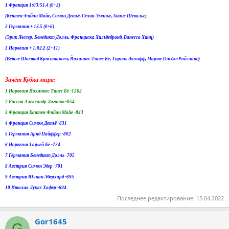
1 Франция 1:03:51.4 (0+3)
(Кентен Фийон Майе, Симон Детьё, Селия Эмонье, Анаис Шевалье)
2 Германия + 13.5 (0+6)
(Эрик Лессер, Бенедикт Долль, Франциска Хильдебранд, Ванесса Хинц)
3 Норвегия + 1:02.2 (2+11)
(Ветле Шостад Кристиансен, Йоханнес Тинес Бё, Тириль Экхофф, Марте Олсбю-Ройзланд)
Зачёт Кубка мира
:
1 Норвегия Йоханнес Тинес Бё -1262
2 Россия Александр Логинов -854
3 Франция Кантен Фийон Майе -843
4 Франция Симон Детьё -831
5 Германия Арнд Пайффер -802
6 Норвегия Тарьей Бё -724
7 Германия Бенедикт Долль -705
8 Австрия Симон Эдер -701
9 Австрия Юлиан Эберхард -695
10 Италия Лукас Хофер -694
Последнее редактирование:
15.04.2022
Gor1645
G