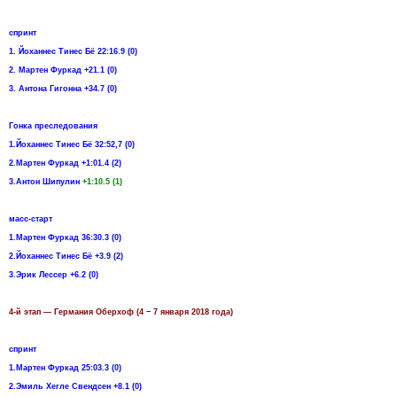
спринт
1. Йоханнес Тинес Бё 22:16.9 (0)
2. Мартен Фуркад +21.1 (0)
3. Антона Гигонна +34.7 (0)
Гонка преследования
1.Йоханнес Тинес Бё 32:52,7 (0)
2.Мартен Фуркад +1:01.4 (2)
3.Антон Шипулин
+1:10.5 (1)
масс-старт
1.Мартен Фуркад 36:30.3 (0)
2.Йоханнес Тинес Бё +3.9 (2)
3.Эрик Лессер +6.2 (0)
4-й этап — Германия Оберхоф (4 − 7 января 2018 года)
спринт
1.Мартен Фуркад 25:03.3 (0)
2.Эмиль Хегле Свендсен +8.1 (0)