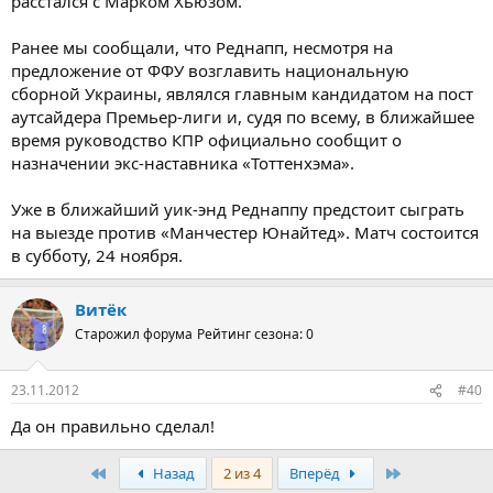
расстался с Марком Хьюзом.
Ранее мы сообщали, что Реднапп, несмотря на
предложение от ФФУ возглавить национальную
сборной Украины, являлся главным кандидатом на пост
аутсайдера Премьер-лиги и, судя по всему, в ближайшее
время руководство КПР официально сообщит о
назначении экс-наставника «Тоттенхэма».
Уже в ближайший уик-энд Реднаппу предстоит сыграть
на выезде против «Манчестер Юнайтед». Матч состоится
в субботу, 24 ноября.
Витёк
Старожил форума
Рейтинг сезона: 0
23.11.2012
#40
Да он правильно сделал!
Первый
Последняя
Назад
2 из 4
Вперёд