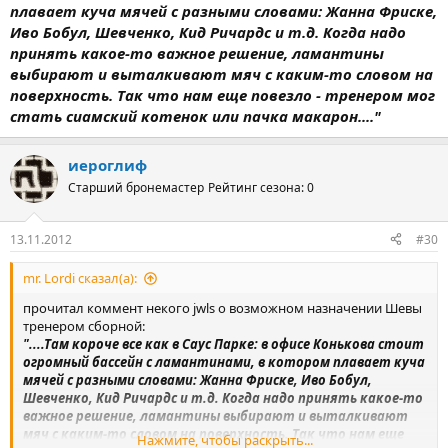
плавает куча мячей с разными словами: Жанна Фриске,
Иво Бобул, Шевченко, Кид Ричардс и т.д. Когда надо
принять какое-то важное решение, ламантины
выбирают и выталкивают мяч с каким-то словом на
поверхность. Так что нам еще повезло - тренером мог
стать сиамский котенок или пачка макарон...."
иероглиф
Старший бронемастер
Рейтинг сезона: 0
13.11.2012
#30
mr. Lordi сказал(а):
прочитал коммент некого jwls о возможном назначении Шевы
тренером сборной:
"....Там короче все как в Саус Парке: в офисе Конькова стоит
огромный бассейн с ламантинами, в котором плавает куча
мячей с разными словами: Жанна Фриске, Иво Бобул,
Шевченко, Кид Ричардс и т.д. Когда надо принять какое-то
важное решение, ламантины выбирают и выталкивают
мяч с каким-то словом на поверхность. Так что нам еще
Нажмите, чтобы раскрыть...