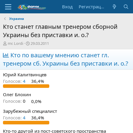
Вход
Регистрация
Украина
Кто станет главным тренером сборной
Украины без приставки и. о.?
А
Д
mr. Lordi
29.03.2011
в
а
т
Кто по вашему мнению станет гл.
т
о
а
тренером сб. Украины без приставки и. о.?
р
н
т
а
Юрий Калитвинцев
е
ч
м
а
Голосов:
4
36,4%
ы
л
а
Олег Блохин
Голосов:
0
0,0%
Зарубежный специалист
Голосов:
4
36,4%
Кто-то другой из пост-советского пространства