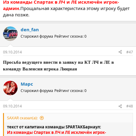
Из команды Спартак в ЛЧ и ЛЕ исключён игрок-
Seregamamenov23
админ
.Прощальная характеристика этому игроку будет
archer1982
дана позже.
GEK
Ходаков Андрей
den_fan
Железничар
Старожил форума
Рейтинг сезона: 0
kolos
vik2007
farfar
09.10.2014
#47
cska5
abuelo
Просьба ведущего внести в заявку на КТ ЛЧ и ЛЕ в
команду Валенсия игрока Люциан
Спартак
SpartakБарнаул
Марс
СТЕПАНЫЧ
Старожил форума
Рейтинг сезона: 0
andru69
SAXAR
admin
09.10.2014
#48
SAXAR сказал(а):
текст от капитана команды SPARTAKБарнаул:
Из команды Спартак в ЛЧ и ЛЕ исключён игрок-