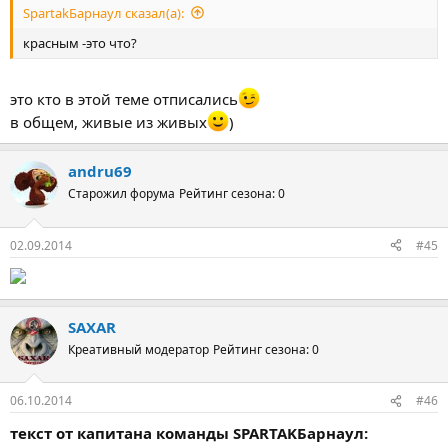
SpartakБарнаул сказал(а):
3.Zenit4ik
4.Одесса-76
красным -это что?
5.
Гера-Horse
это кто в этой теме отписались
Бальтазар
в общем, живые из живых
)
Марс
Sergsv
andru69
Piter Brok
Casper
Старожил форума
Рейтинг сезона: 0
voyadjer
vlad.babayan
02.09.2014
#45
Спарта
VasKahn
SAXAR
Vasek
Креативный модератор
Рейтинг сезона: 0
Vjazmitsch
Горобец
06.10.2014
#46
Сампдория
текст от капитана команды SPARTAKБарнаул:
Lexxus23