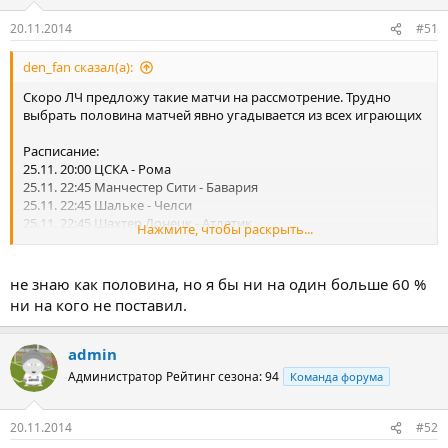
20.11.2014
#51
den_fan сказал(а):
Скоро ЛЧ предложу такие матчи на рассмотрение. Трудно
выбрать половина матчей явно угадывается из всех играющих
Расписание:
25.11. 20:00 ЦСКА - Рома
25.11. 22:45 Манчестер Сити - Бавария
25.11. 22:45 Шальке - Челси
25.11. 22:45 Шахтер Донецк - Атлетик
Нажмите, чтобы раскрыть...
25.11. 22:45 Спортинг - Марибор
26.11. 20:00 Зенит - Бенфика
26.11. 22:45 Андерлехт - Галатасарай
не знаю как половина, но я бы ни на один больше 60 %
26.11. 22:45 Арсенал - Боруссия Д
ни на кого не поставил.
26.11. 22:45 Байер - Монако
26.11. 22:45 Лудогорец - Ливерпуль
admin
Администратор
Рейтинг сезона: 94
Команда форума
20.11.2014
#52