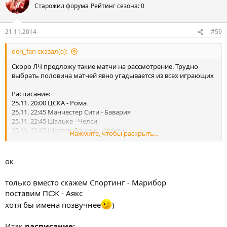
Старожил форума
Рейтинг сезона: 0
21.11.2014
#59
den_fan сказал(а):
Скоро ЛЧ предложу такие матчи на рассмотрение. Трудно
выбрать половина матчей явно угадывается из всех играющих
Расписание:
25.11. 20:00 ЦСКА - Рома
25.11. 22:45 Манчестер Сити - Бавария
25.11. 22:45 Шальке - Челси
25.11. 22:45 Шахтер Донецк - Атлетик
Нажмите, чтобы раскрыть...
25.11. 22:45 Спортинг - Марибор
26.11. 20:00 Зенит - Бенфика
26.11. 22:45 Андерлехт - Галатасарай
ок
26.11. 22:45 Арсенал - Боруссия Д
26.11. 22:45 Байер - Монако
только вместо скажем Спортинг - Марибор
26.11. 22:45 Лудогорец - Ливерпуль
поставим ПСЖ - Аякс
хотя бы имена позвучнее
)
Итак
расписание: