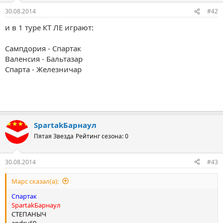
30.08.2014
#42
и в 1 туре КТ ЛЕ играют:
Сампдория -
Спартак
Валенсия -
Бальтазар
Спарта -
Железничар
SpartakБарнаул
Пятая Звезда
Рейтинг сезона: 0
30.08.2014
#43
Марс сказал(а):
Спартак
SpartakБарнаул
СТЕПАНЫЧ
andru69