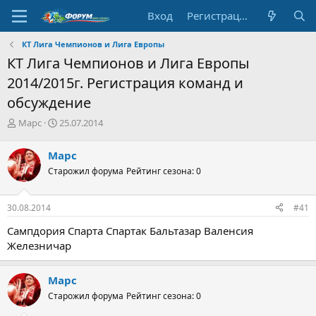
Вход
Регистрация
КТ Лига Чемпионов и Лига Европы
КТ Лига Чемпионов и Лига Европы
2014/2015г. Регистрация команд и
обсуждение
А
Д
Марс
25.07.2014
в
а
т
т
Марс
о
а
Старожил форума
Рейтинг сезона: 0
р
н
т
а
е
ч
30.08.2014
#41
м
а
ы
л
Сампдория Спарта Спартак Бальтазар Валенсия
а
Железничар
Марс
Старожил форума
Рейтинг сезона: 0