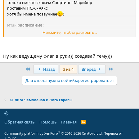
только вместо скажем Спортинг - Марибор
поставим ПСЖ - Аякс
хотя бы имена позвучнее
)
Итак
расписание:
Нажмите, чтобы раскрыть...
25.11. 20:00 ЦСКА - Рома
25.11. 22:45 Манчестер Сити - Бавария
25.11. 22:45 Шальке - Челси
25.11. 22:45 Шахтер Донецк - Атлетик
Ну как ведущему флаг в руки)) создавай тему)))
25.11. 22:45 ПСЖ - Аякс
26.11. 20:00 Зенит - Бенфика
Первый
Последняя
Назад
3 из 4
Вперёд
26.11. 22:45 Андерлехт - Галатасарай
26.11. 22:45 Арсенал - Боруссия Д
Для ответа нужно войти/зарегистрироваться
26.11. 22:45 Байер - Монако
26.11. 22:45 Лудогорец - Ливерпуль
КТ Лига Чемпионов и Лига Европы
Обратная связь
Помощь
Главная
R
S
S
®
Community platform by XenForo
© 2010-2026 XenForo Ltd.
Перевод от
Jumuro