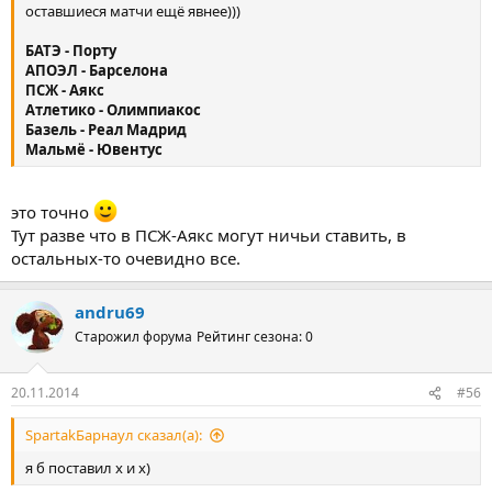
оставшиеся матчи ещё явнее)))
БАТЭ - Порту
АПОЭЛ - Барселона
ПСЖ - Аякс
Атлетико - Олимпиакос
Базель - Реал Мадрид
Мальмё - Ювентус
это точно
Тут разве что в ПСЖ-Аякс могут ничьи ставить, в
остальных-то очевидно все.
andru69
Старожил форума
Рейтинг сезона: 0
20.11.2014
#56
SpartakБарнаул сказал(а):
я б поставил х и х)