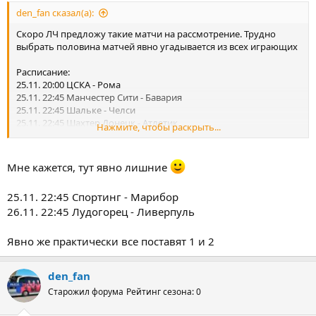
den_fan сказал(а):
Скоро ЛЧ предложу такие матчи на рассмотрение. Трудно
выбрать половина матчей явно угадывается из всех играющих
Расписание:
25.11. 20:00 ЦСКА - Рома
25.11. 22:45 Манчестер Сити - Бавария
25.11. 22:45 Шальке - Челси
25.11. 22:45 Шахтер Донецк - Атлетик
Нажмите, чтобы раскрыть...
25.11. 22:45 Спортинг - Марибор
26.11. 20:00 Зенит - Бенфика
26.11. 22:45 Андерлехт - Галатасарай
Мне кажется, тут явно лишние
26.11. 22:45 Арсенал - Боруссия Д
26.11. 22:45 Байер - Монако
25.11. 22:45 Спортинг - Марибор
26.11. 22:45 Лудогорец - Ливерпуль
26.11. 22:45 Лудогорец - Ливерпуль
Явно же практически все поставят 1 и 2
den_fan
Старожил форума
Рейтинг сезона: 0