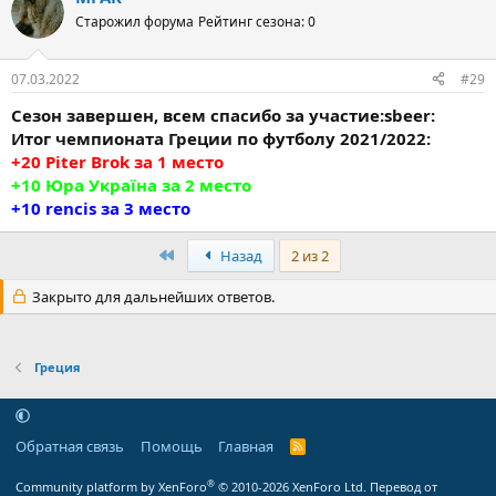
Старожил форума
Рейтинг сезона: 0
07.03.2022
#29
Сезон завершен, всем спасибо за участие:sbeer:
Итог чемпионата Греции по футболу 2021/2022:
+20
Piter Brok
за 1 место
+10
Юра Україна
за 2 место
+10
rencis
за 3 место
Первый
Назад
2 из 2
Закрыто для дальнейших ответов.
Греция
Обратная связь
Помощь
Главная
R
S
S
®
Community platform by XenForo
© 2010-2026 XenForo Ltd.
Перевод от