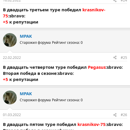
16.02.2022
#24
В двадцать третьем туре победил
krasnikov-
75
:sbravo:
+5
к репутации
MPAK
Старожил форума
Рейтинг сезона: 0
22.02.2022
#25
В двадцать четвертом туре победил
Pegasus
:sbravo:
Вторая победа в сезоне:sbravo:
+5
к репутации
MPAK
Старожил форума
Рейтинг сезона: 0
01.03.2022
#26
В двадцать пятом туре победил
krasnikov-75
:sbravo: