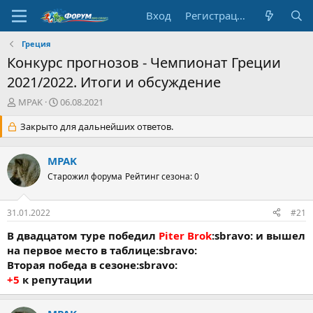
Вход
Регистрация
Греция
Конкурс прогнозов - Чемпионат Греции
2021/2022. Итоги и обсуждение
А
Д
MPAK
06.08.2021
в
а
т
Закрыто для дальнейших ответов.
т
о
а
р
н
MPAK
т
а
е
Старожил форума
ч
Рейтинг сезона: 0
м
а
ы
л
31.01.2022
#21
а
В двадцатом туре победил
Piter Brok
:sbravo: и вышел
на первое место в таблице:sbravo:
Вторая победа в сезоне:sbravo:
+5
к репутации