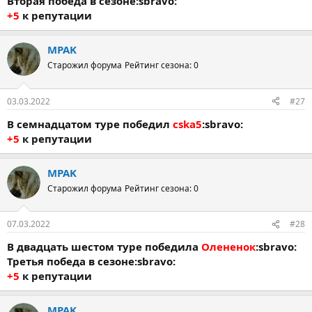
Вторая победа в сезоне:sbravo:
+5
к репутации
MPAK
Старожил форума
Рейтинг сезона: 0
03.03.2022
#27
В семнадцатом туре победил
cska5
:sbravo:
+5
к репутации
MPAK
Старожил форума
Рейтинг сезона: 0
07.03.2022
#28
В двадцать шестом туре победила
Олененок
:sbravo:
Третья победа в сезоне:sbravo:
+5
к репутации
MPAK