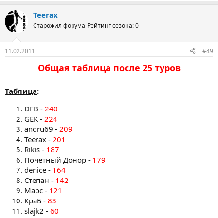
Teerax
Старожил форума
Рейтинг сезона: 0
11.02.2011
#49
Общая таблица после 25 туров​
Таблица
:
DFB -
240
GEK -
224
andru69 -
209
Teerax -
201
Rikis -
187
Почетный Донор -
179
denice -
164
Степан -
142
Марс -
121
КраБ -
83
slajk2 -
60