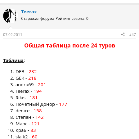
Teerax
Старожил форума
Рейтинг сезона: 0
07.02.2011
#47
Общая таблица после 24 туров​
Таблица
:
DFB -
232
GEK -
218
andru69 -
201
Teerax -
194
Rikis -
181
Почетный Донор -
177
denice -
158
Степан -
142
Марс -
121
КраБ -
83
slajk2 -
60