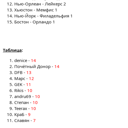
Нью-Орлеан - Лейкерс 2
Хьюстон - Мемфис 1
Нью-Йорк - Филадельфия 1
Бостон - Орландо 1
Таблица
:
denice -
14
Почётный Донор -
14
DFB -
13
Марс -
12
GEK -
11
Rikis -
10
andru69 -
10
Степан -
10
Teerax -
10
КраБ -
9
Славян -
7