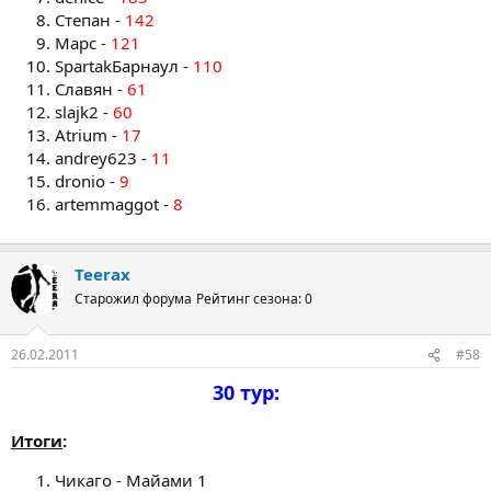
Степан -
142
Марс -
121
SpartakБарнаул -
110
Славян -
61
slajk2 -
60
Atrium -
17
andrey623 -
11
dronio -
9
artemmaggot -
8
Teerax
Старожил форума
Рейтинг сезона: 0
26.02.2011
#58
30 тур:
Итоги
:
Чикаго - Майами 1