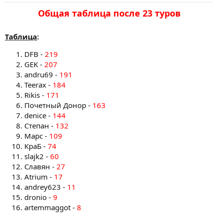
Общая таблица после 23 туров​
Таблица
:
DFB -
219
GEK -
207
andru69 -
191
Teerax -
184
Rikis -
171
Почетный Донор -
163
denice -
144
Степан -
132
Марс -
109
КраБ -
74
slajk2 -
60
Славян -
27
Atrium -
17
andrey623 -
11
dronio -
9
artemmaggot -
8