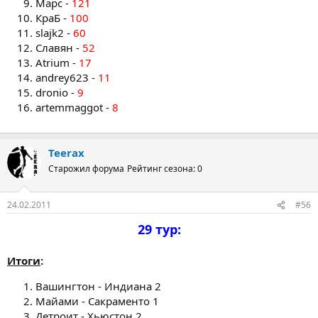
Марс -
121
КраБ -
100
slajk2 -
60
Славян -
52
Atrium -
17
andrey623 -
11
dronio -
9
artemmaggot -
8
Teerax
Старожил форума
Рейтинг сезона: 0
24.02.2011
#56
29 тур:
Итоги
:
Вашингтон - Индиана 2
Майами - Сакраменто 1
Детроит - Хьюстон 2