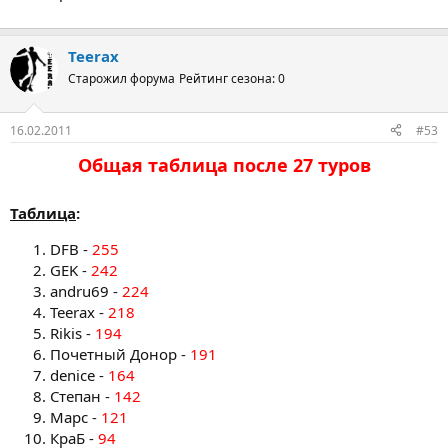
Teerax
Старожил форума
Рейтинг сезона: 0
16.02.2011
#53
Общая таблица после 27 туров​
Таблица
:
DFB -
255
GEK -
242
andru69 -
224
Teerax -
218
Rikis -
194
Почетный Донор -
191
denice -
164
Степан -
142
Марс -
121
КраБ -
94