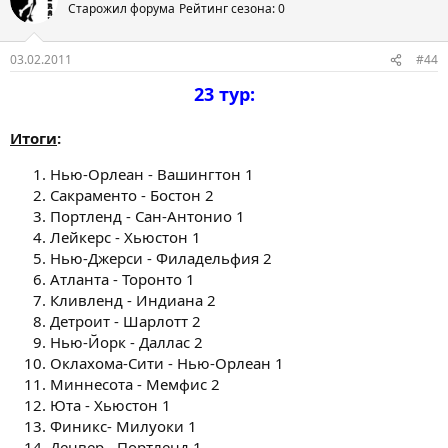
Старожил форума
Рейтинг сезона: 0
03.02.2011
#44
23 тур:
Итоги
:
Нью-Орлеан - Вашингтон 1
Сакраменто - Бостон 2
Портленд - Сан-Антонио 1
Лейкерс - Хьюстон 1
Нью-Джерси - Филадельфия 2
Атланта - Торонто 1
Кливленд - Индиана 2
Детроит - Шарлотт 2
Нью-Йорк - Даллас 2
Оклахома-Сити - Нью-Орлеан 1
Миннесота - Мемфис 2
Юта - Хьюстон 1
Финикс- Милуоки 1
Денвер - Портленд 1