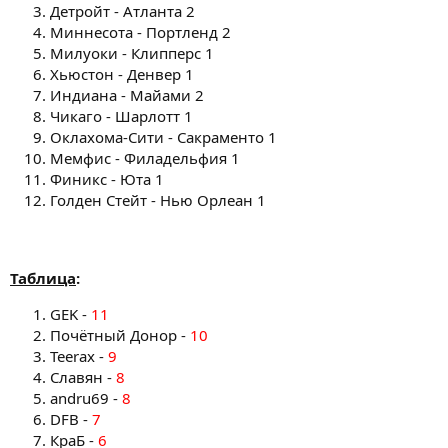
Детройт - Атланта 2
Миннесота - Портленд 2
Милуоки - Клипперс 1
Хьюстон - Денвер 1
Индиана - Майами 2
Чикаго - Шарлотт 1
Оклахома-Сити - Сакраменто 1
Мемфис - Филадельфия 1
Финикс - Юта 1
Голден Стейт - Нью Орлеан 1
Таблица
:
GEK -
11
Почётный Донор -
10
Teerax -
9
Славян -
8
andru69 -
8
DFB -
7
КраБ -
6