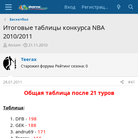
Вход
Регистрация
Баскетбол
Итоговые таблицы конкурса NBA
2010/2011
А
Д
Atrium
21.11.2010
в
а
т
т
Teerax
о
а
Старожил форума
Рейтинг сезона: 0
р
н
т
а
е
ч
28.01.2011
#41
м
а
ы
л
Общая таблица после 21 туров​
а
Таблица
:
DFB -
198
GEK -
188
andru69 -
171
Teerax -
166