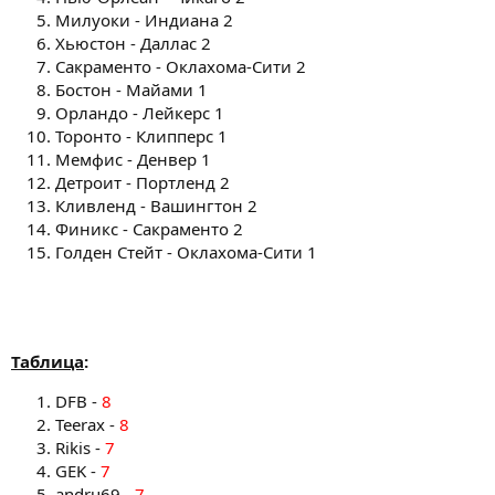
Милуоки - Индиана 2
Хьюстон - Даллас 2
Сакраменто - Оклахома-Сити 2
Бостон - Майами 1
Орландо - Лейкерс 1
Торонто - Клипперс 1
Мемфис - Денвер 1
Детроит - Портленд 2
Кливленд - Вашингтон 2
Финикс - Сакраменто 2
Голден Стейт - Оклахома-Сити 1
Таблица
:
DFB -
8
Teerax -
8
Rikis -
7
GEK -
7
andru69 -
7