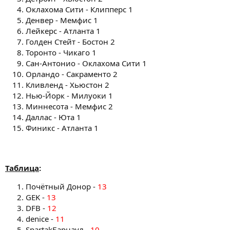
Оклахома Сити - Клипперс 1
Денвер - Мемфис 1
Лейкерс - Атланта 1
Голден Стейт - Бостон 2
Торонто - Чикаго 1
Сан-Антонио - Оклахома Сити 1
Орландо - Сакраменто 2
Кливленд - Хьюстон 2
Нью-Йорк - Милуоки 1
Миннесота - Мемфис 2
Даллас - Юта 1
Финикс - Атланта 1
Таблица
:
Почётный Донор -
13
GEK -
13
DFB -
12
denice -
11
SpartakБарнаул -
10