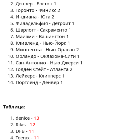
Денвер - Бостон 1
Торонто - Финикс 2
Индиана - Юта 2
Филадельфия - Детроит 1
Шарлотт - Сакраменто 1
Майами - Вашингтон 1
Кливленд - Нью-Йорк 1
Миннесота - Нью-Орлеан 2
Орландо - Оклахома-Сити 1
Сан-Антонио - Нью Джерси 1
Голден Стейт - Атланта 2
Лейкерс - Клипперс 1
Портленд - Денвер 1
Таблица
:
denice -
13
Rikis -
12
DFB -
11
Teerax -
11