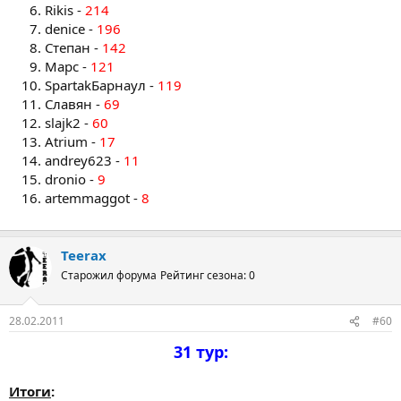
Rikis -
214
denice -
196
Степан -
142
Марс -
121
SpartakБарнаул -
119
Славян -
69
slajk2 -
60
Atrium -
17
andrey623 -
11
dronio -
9
artemmaggot -
8
Teerax
Старожил форума
Рейтинг сезона: 0
28.02.2011
#60
31 тур:
Итоги
: