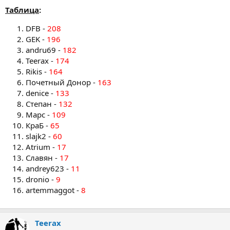
Таблица
:
DFB -
208
GEK -
196
andru69 -
182
Teerax -
174
Rikis -
164
Почетный Донор -
163
denice -
133
Степан -
132
Марс -
109
КраБ -
65
slajk2 -
60
Atrium -
17
Славян -
17
andrey623 -
11
dronio -
9
artemmaggot -
8
Teerax