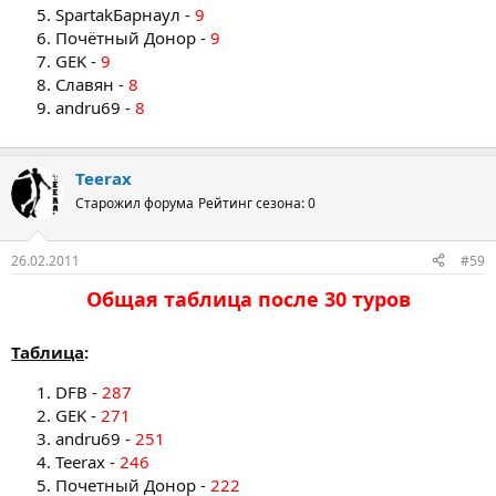
SpartakБарнаул -
9
Почётный Донор -
9
GEK -
9
Славян -
8
andru69 -
8
Teerax
Старожил форума
Рейтинг сезона: 0
26.02.2011
#59
Общая таблица после 30 туров​
Таблица
:
DFB -
287
GEK -
271
andru69 -
251
Teerax -
246
Почетный Донор -
222