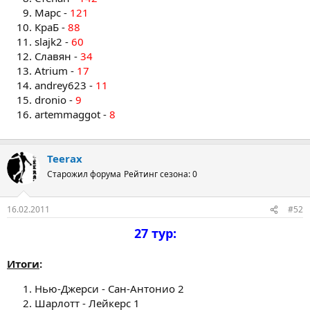
Марс -
121
КраБ -
88
slajk2 -
60
Славян -
34
Atrium -
17
andrey623 -
11
dronio -
9
artemmaggot -
8
Teerax
Старожил форума
Рейтинг сезона: 0
16.02.2011
#52
27 тур:
Итоги
:
Нью-Джерси - Сан-Антонио 2
Шарлотт - Лейкерс 1