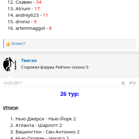
Славян -
34
Atrium -
17
andrey623 -
11
dronio -
9
artemmaggot -
8
Юлия F.
Р
е
а
Teerax
к
ц
Старожил форума
Рейтинг сезона: 0
и
и
:
14.02.2011
#50
26 тур:
Итоги
:
Нью-Джерси - Нью-Йорк 2
Атланта - Шарлотт 2
Вашингтон - Сан-Антонио 2
Нью-Орлеан - Чикаго 2