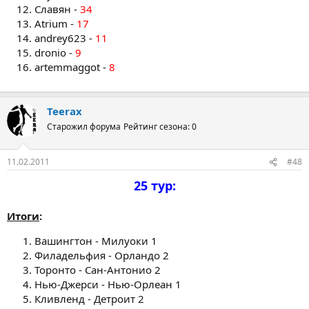
Славян -
34
Atrium -
17
andrey623 -
11
dronio -
9
artemmaggot -
8
Teerax
Старожил форума
Рейтинг сезона: 0
11.02.2011
#48
25 тур:
Итоги
:
Вашингтон - Милуоки 1
Филадельфия - Орландо 2
Торонто - Сан-Антонио 2
Нью-Джерси - Нью-Орлеан 1
Кливленд - Детроит 2