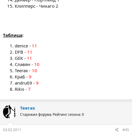
Клипперс - Чикаго 2
Таблица
:
denice -
11
DFB -
11
GEK -
11
Славян -
10
Teerax -
10
КраБ -
9
andru69 -
9
Rikis -
7
Teerax
Старожил форума
Рейтинг сезона: 0
03.02.2011
#45