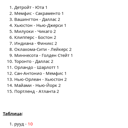
Детройт - Юта 1
Мемфис - Сакраменто 1
Вашингтон - Даллас 2
Хьюстон - Нью-Джерси 1
Милуоки - Чикаго 2
Клипперс - Бостон 2
Индиана - Финикс 2
Оклахома-Сити - Лейкерс 2
Миннесота - Голден Стейт 1
Торонто - Даллас 2
Орландо - Шарлотт 1
Сан-Антонио - Мемфис 1
Нью-Орлеан - Хьюстон 2
Майами - Нью-Йорк 2
Портленд - Атланта 2
Таблица
:
рууд -
10