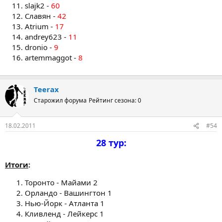
slajk2 -
60
Славян -
42
Atrium -
17
andrey623 -
11
dronio -
9
artemmaggot -
8
Teerax
Старожил форума
Рейтинг сезона: 0
18.02.2011
#54
28 тур:
Итоги
:
Торонто - Майами 2
Орландо - Вашингтон 1
Нью-Йорк - Атланта 1
Кливленд - Лейкерс 1