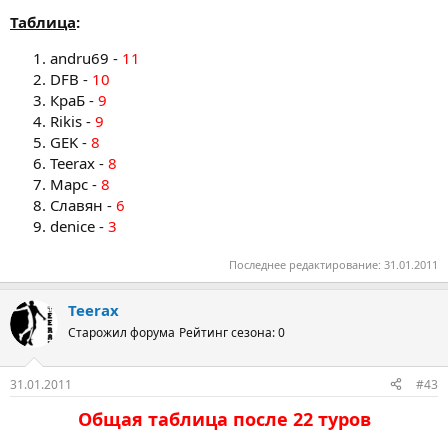
Таблица
:
andru69 -
11
DFB -
10
КраБ -
9
Rikis -
9
GEK -
8
Teerax -
8
Марс -
8
Славян -
6
denice -
3
Последнее редактирование:
31.01.2011
Teerax
Старожил форума
Рейтинг сезона: 0
31.01.2011
#43
Общая таблица после 22 туров​