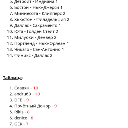
Детройт - Индиана 1
Бостон - Нью-Джерси 1
Миннесота - Клипперс 2
Хьюстон - Филадельфия 2
Даллас - Сакраменто 1
Юта - Голден Стейт 2
Милуоки - Денвер 2
Портленд - Нью-Орлеан 1
Чикаго - Сан-Антонио 1
Финикс - Даллас 2
Таблица
:
Славян -
10
andru69 -
10
DFB -
9
Почётный Донор -
9
Rikis -
8
denice -
8
GEK -
7