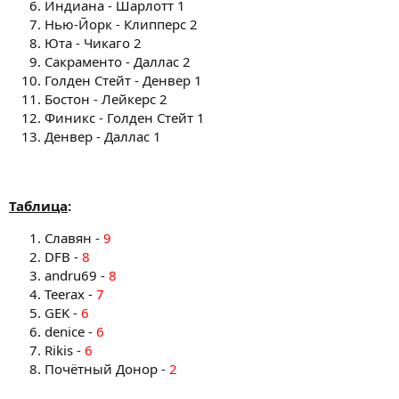
Индиана - Шарлотт 1
Нью-Йорк - Клипперс 2
Юта - Чикаго 2
Сакраменто - Даллас 2
Голден Стейт - Денвер 1
Бостон - Лейкерс 2
Финикс - Голден Стейт 1
Денвер - Даллас 1
Таблица
:
Славян -
9
DFB -
8
andru69 -
8
Teerax -
7
GEK -
6
denice -
6
Rikis -
6
Почётный Донор -
2