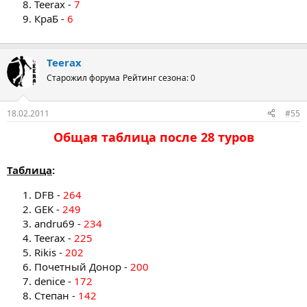
Teerax -
7
КраБ -
6
Teerax
Старожил форума
Рейтинг сезона: 0
18.02.2011
#55
Общая таблица после 28 туров​
Таблица
:
DFB -
264
GEK -
249
andru69 -
234
Teerax -
225
Rikis -
202
Почетный Донор -
200
denice -
172
Степан -
142