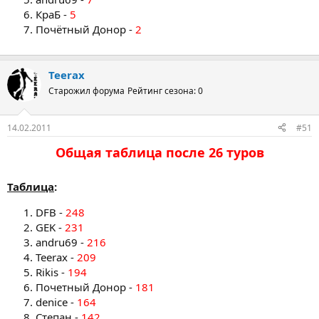
КраБ -
5
Почётный Донор -
2
Teerax
Старожил форума
Рейтинг сезона: 0
14.02.2011
#51
Общая таблица после 26 туров​
Таблица
:
DFB -
248
GEK -
231
andru69 -
216
Teerax -
209
Rikis -
194
Почетный Донор -
181
denice -
164
Степан -
142