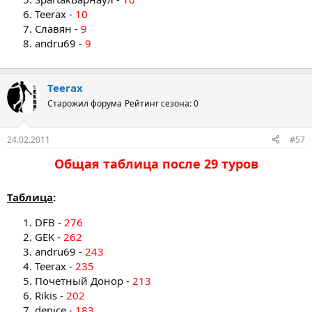
Teerax -
10
Славян -
9
andru69 -
9
Teerax
Старожил форума
Рейтинг сезона: 0
24.02.2011
#57
Общая таблица после 29 туров​
Таблица
:
DFB -
276
GEK -
262
andru69 -
243
Teerax -
235
Почетный Донор -
213
Rikis -
202
denice -
183