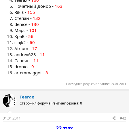
Почетный Донор -
163
Rikis -
155
Степан -
132
denice -
130
Марс -
101
КраБ -
56
slajk2 -
60
Atrium -
17
andrey623 -
11
Славян -
11
dronio -
9
artemmaggot -
8
Последнее редактирование:
29.01.2011
Teerax
Старожил форума
Рейтинг сезона: 0
31.01.2011
#42
22 тур: