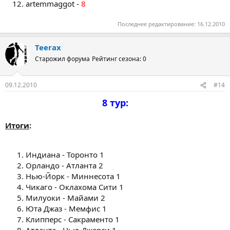
artemmaggot -
8
Последнее редактирование:
16.12.2010
Teerax
Старожил форума
Рейтинг сезона: 0
09.12.2010
#14
8 тур:
Итоги
:
Индиана - Торонто 1
Орландо - Атланта 2
Нью-Йорк - Миннесота 1
Чикаго - Оклахома Сити 1
Милуоки - Майами 2
Юта Джаз - Мемфис 1
Клипперс - Сакраменто 1