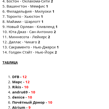
4. Бостон - Оклахома-Сити
2
5. Вашингтон - Мемфис
1
6. Филадельфия - Милуоки
1
7. Торонто - Хьюстон
1
8. Майами - Шарлотт
1
9. Новый Орлеан - Кливленд
1
10. Юта Джаз - Сан-Антонио
2
11. Миннесота - Лейкерс
2
12. Даллас - Чикаго
2
13. Сакраменто - Нью-Джерси
1
14. Голден Стэйт - Нью-Йорк
2
ТАБЛИЦА
DFB -
12
Марс -
12
Rikis -
10
andru69 -
10
denice -
10
Почётный Донор -
10
Atrium -
9