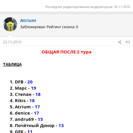
Последнее редактирование модератором:
26.11.2010
Atrium
Заблокирован
Рейтинг сезона: 0
22.11.2010
#3
ОБЩАЯ ПОСЛЕ 2 тура
ТАБЛИЦА
DFB -
20
Марс -
19
Степан -
18
Rikis -
18
Atrium -
17
denice -
17
andru69 -
15
Почётный Донор -
13
GEK -
11