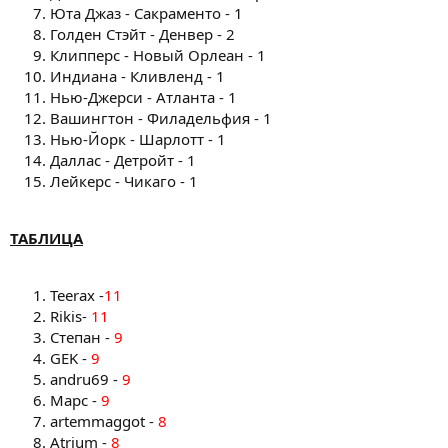
Юта Джаз - Сакраменто - 1
Голден Стэйт - Денвер - 2
Клипперс - Новый Орлеан - 1
Индиана - Кливленд - 1
Нью-Джерси - Атланта - 1
Вашингтон - Филадельфия - 1
Нью-Йорк - Шарлотт - 1
Даллас - Детройт - 1
Лейкерс - Чикаго - 1
ТАБЛИЦА
Teerax -
11
Rikis-
11
Степан -
9
GEK -
9
andru69 -
9
Марс -
9
artemmaggot -
8
Atrium -
8