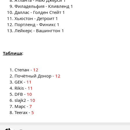
Атланта - Нью Джерси 1
Филадельфия - Кливленд 1
Даллас - Голден Стейт 1
Хьюстон - Детроит 1
Портленд - Финикс 1
Лейкерс - Вашингтон 1
Таблица
:
Степан -
12
Почётный Донор -
12
GEK -
11
Rikis -
11
DFB -
10
slajk2 -
10
Марс -
7
Teerax -
5