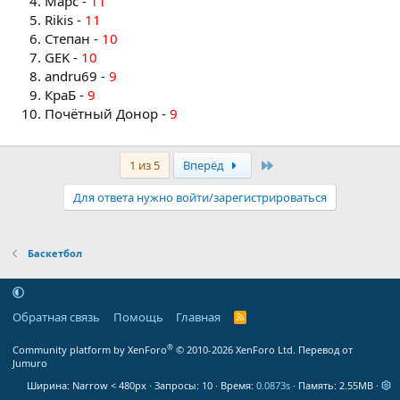
Марс -
11
Rikis -
11
Степан -
10
GEK -
10
andru69 -
9
КраБ -
9
Почётный Донор -
9
Последняя
1 из 5
Вперёд
Для ответа нужно войти/зарегистрироваться
Баскетбол
Обратная связь
Помощь
Главная
R
S
S
®
Community platform by XenForo
© 2010-2026 XenForo Ltd.
Перевод от
Jumuro
Ширина
Запросы
10
Время
0.0873s
Память
2.55MB