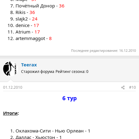
Почётный Донор -
36
Rikis -
36
slajk2 -
24
denice -
17
Atrium -
17
artemmaggot -
8
Последнее редактирование:
16.12.2010
Teerax
Старожил форума
Рейтинг сезона: 0
01.12.2010
#10
6 тур
Итоги
:
Оклахома-Сити - Нью Орлеан - 1
Даллас - Хьюстон - 1