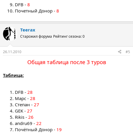
DFB -
8
Почетный Донор -
8
Teerax
Старожил форума
Рейтинг сезона: 0
26.11.2010
#5
Общая таблица после 3 туров
Таблица:
DFB -
28
Марс -
28
Степан -
27
GEK -
27
Rikis -
26
andru69 -
22
Почётный Донор -
19