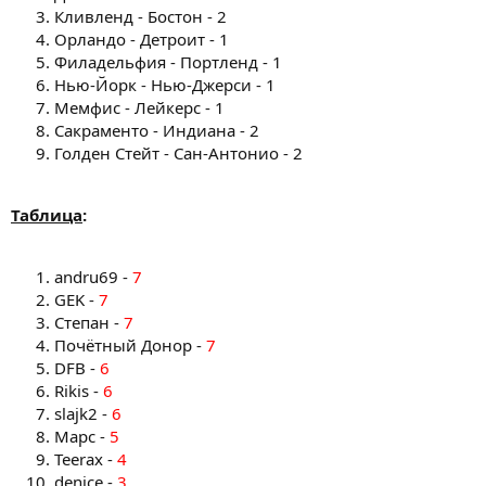
Кливленд - Бостон - 2
Орландо - Детроит - 1
Филадельфия - Портленд - 1
Нью-Йорк - Нью-Джерси - 1
Мемфис - Лейкерс - 1
Сакраменто - Индиана - 2
Голден Стейт - Сан-Антонио - 2
Таблица
:
andru69 -
7
GEK -
7
Степан -
7
Почётный Донор -
7
DFB -
6
Rikis -
6
slajk2 -
6
Марс -
5
Teerax -
4
denice -
3