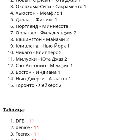
Оклахома-Сити - Сакраменто 1
Хьюстон - Мемфис 1
Даллас - Финикс 1
Портленд - Миннесота 1
Орландо - Филадельфия 2
Вашингтон - Майами 2
Кливленд - Нью Йорк 1
Чикаго - Клипперс 2
Милуоки - Юта Джаз 2
Сан-Антонио - Мемфис 1
Бостон - Индиана 1
Нью-Джерси - Атланта 1
Торонто - Лейкерс 2
Таблица
:
DFB -
11
denice -
11
Teerax -
11