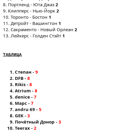
8. Портленд - Юта Джаз
2
9. Клипперс - Нью-Йорк
2
10. Торонто - Бостон
1
11. Детройт - Вашингтон
1
12. Сакраменто - Новый Орлеан
2
13. Лейкерс - Голден Стэйт
1
ТАБЛИЦА
Степан -
9
DFB -
8
Rikis -
8
Atrium -
8
denice -
7
Марс -
7
andru 69 -
5
GEK -
3
Почётный Донор -
3
Teerax -
2