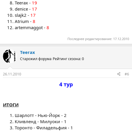
Teerax -
19
denice -
17
slajk2 -
17
Atrium -
8
artemmaggot -
8
Последнее редактирование:
17.12.2010
Teerax
Старожил форума
Рейтинг сезона: 0
26.11.2010
#6
4 тур​
ИТОГИ
Шарлотт - Нью-Йорк - 2
Кливленд - Милуоки - 1
Торонто - Филадельфия - 1