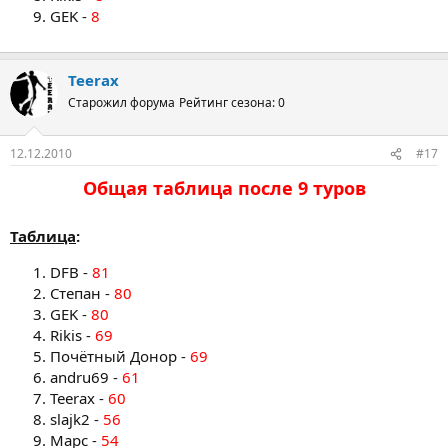
GEK -
8
Teerax
Старожил форума
Рейтинг сезона: 0
12.12.2010
#17
Общая таблица после 9 туров​
Таблица
:
DFB -
81
Степан -
80
GEK -
80
Rikis -
69
Почётный Донор -
69
andru69 -
61
Teerax -
60
slajk2 -
56
Марс -
54