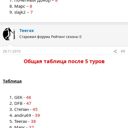
Марс –
8
slajk2 –
7
Teerax
Старожил форума
Рейтинг сезона: 0
28.11.2010
#9
Общая таблица после 5 туров
Таблица
GEK -
48
DFB -
47
Степан -
45
andru69 -
39
Teerax -
38
Марс -
37