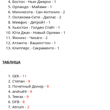
Бостон - Нью-Джерси - 1
Орландо - Майами - 1
Миннесота - Сан-Антонио - 2
Оклахома-Сити - Даллас - 2
Мемфис - Детройт - 1
Хьюстон - Голден Стэйт - 1
Юта Джаз - Новый Орлеан - 1
Финикс - Чикаго - 2
Атланта - Вашингтон - 1
Клипперс - Сакраменто - 1
ТАБЛИЦА
GEK -
11
Cтепан -
9
Почетный Донор -
9
andru69 -
9
Teerax -
9
DFB -
8
Atrium -
2