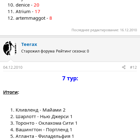
denice -
20
Atrium -
17
artemmaggot -
8
Последнее редактирование:
16.12.2010
Teerax
Старожил форума
Рейтинг сезона: 0
04.12.2010
#12
7 тур:
Итоги
:
Кливленд - Майами 2
Шарлотт - Нью Джерси 1
Торонто - Оклахома Сити 1
Вашингтон - Портленд 1
Атланта - Филадельфия 1