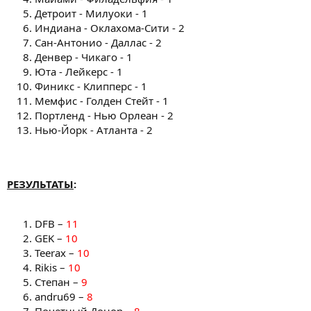
Детроит - Милуоки - 1
Индиана - Оклахома-Сити - 2
Сан-Антонио - Даллас - 2
Денвер - Чикаго - 1
Юта - Лейкерс - 1
Финикс - Клипперс - 1
Мемфис - Голден Стейт - 1
Портленд - Нью Орлеан - 2
Нью-Йорк - Атланта - 2
РЕЗУЛЬТАТЫ
:
DFB –
11
GEK –
10
Teerax –
10
Rikis –
10
Степан –
9
andru69 –
8
Почетный Донор –
8