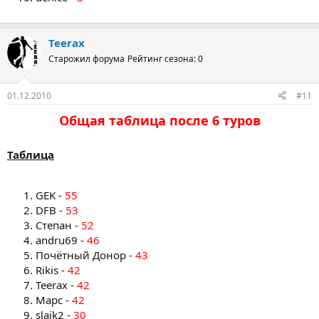
Teerax
Старожил форума
Рейтинг сезона: 0
01.12.2010
#11
Общая таблица после 6 туров​
Таблица
GEK -
55
DFB -
53
Степан -
52
andru69 -
46
Почётный Донор -
43
Rikis -
42
Teerax -
42
Марс -
42
slajk2 -
30