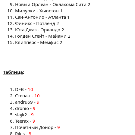
Новый Орлеан - Оклахома Сити 2
Милуоки - Хьюстон 1
Сан-Антонио - Атланта 1
Финикс - Потленд 2
Юта Джаз - Орландо 2
Голден Стейт - Майами 2
Клипперс - Мемфис 2
Таблица
:
DFB -
10
Степан -
10
andru69 -
9
dronio -
9
slajk2 -
9
Teerax -
9
Почётный Донор -
9
Rikis -
8