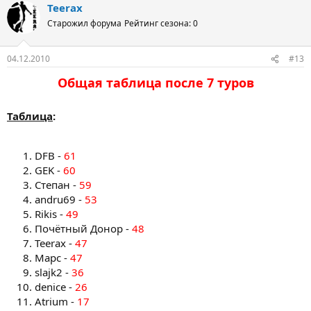
Teerax
Старожил форума
Рейтинг сезона: 0
04.12.2010
#13
Общая таблица после 7 туров​
Таблица
:
DFB -
61
GEK -
60
Степан -
59
andru69 -
53
Rikis -
49
Почётный Донор -
48
Teerax -
47
Марс -
47
slajk2 -
36
denice -
26
Atrium -
17