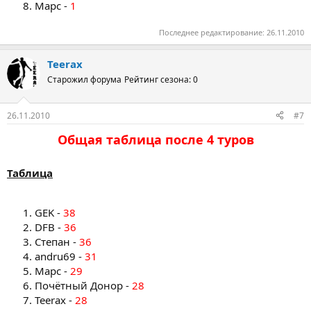
Марс -
1
Последнее редактирование:
26.11.2010
Teerax
Старожил форума
Рейтинг сезона: 0
26.11.2010
#7
Общая таблица после 4 туров​
Таблица
GEK -
38
DFB -
36
Степан -
36
andru69 -
31
Марс -
29
Почётный Донор -
28
Teerax -
28