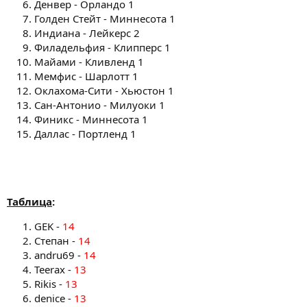
Денвер - Орландо 1
Голден Стейт - Миннесота 1
Индиана - Лейкерс 2
Филадельфия - Клипперс 1
Майами - Кливленд 1
Мемфис - Шарлотт 1
Оклахома-Сити - Хьюстон 1
Сан-Антонио - Милуоки 1
Финикс - Миннесота 1
Даллас - Портленд 1
Таблица
:
GEK -
14
Степан -
14
andru69 -
14
Teerax -
13
Rikis -
13
denice -
13