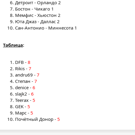
Детроит - Орландо 2
Бостон - Чикаго 1
Мемфис - Хьюстон 2
Юта Джаз - Даллас 2
Сан-Антонио - Миннесота 1
Таблица
:
DFB -
8
Rikis -
7
andru69 -
7
Степан -
7
denice -
6
slajk2 -
6
Teerax -
5
GEK -
5
Марс -
5
Почётный Донор -
5