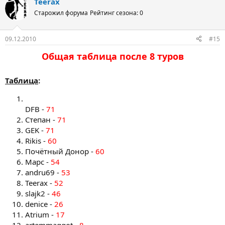
Teerax
Старожил форума
Рейтинг сезона: 0
09.12.2010
#15
Общая таблица после 8 туров​
Таблица
:
DFB -
71
Степан -
71
GEK -
71
Rikis -
60
Почётный Донор -
60
Марс -
54
andru69 -
53
Teerax -
52
slajk2 -
46
denice -
26
Atrium -
17
artemmaggot -
8