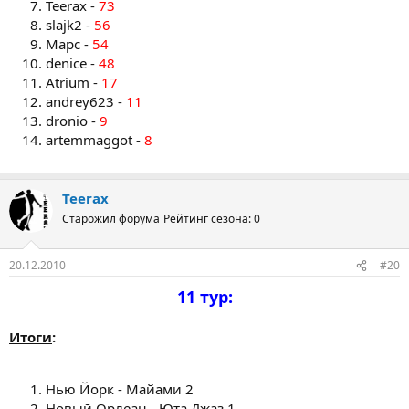
Teerax -
73
slajk2 -
56
Марс -
54
denice -
48
Atrium -
17
andrey623 -
11
dronio -
9
artemmaggot -
8
Teerax
Старожил форума
Рейтинг сезона: 0
20.12.2010
#20
11 тур:
Итоги
:
Нью Йорк - Майами 2
Новый Орлеан - Юта Джаз 1