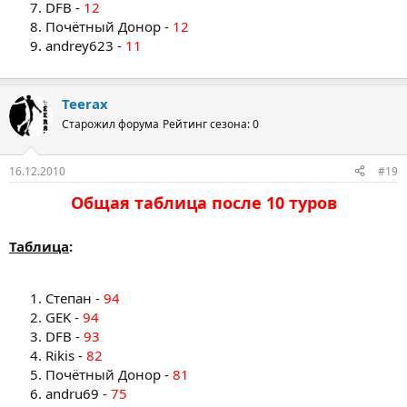
DFB -
12
Почётный Донор -
12
andrey623 -
11
Teerax
Старожил форума
Рейтинг сезона: 0
16.12.2010
#19
Общая таблица после 10 туров​
Таблица
:
Степан -
94
GEK -
94
DFB -
93
Rikis -
82
Почётный Донор -
81
andru69 -
75