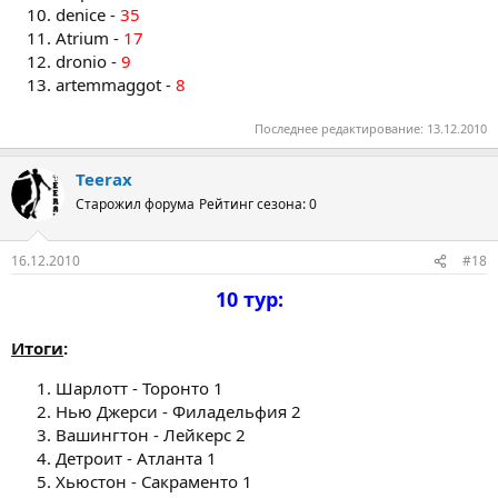
denice -
35
Atrium -
17
dronio -
9
artemmaggot -
8
Последнее редактирование:
13.12.2010
Teerax
Старожил форума
Рейтинг сезона: 0
16.12.2010
#18
10 тур:
Итоги
:
Шарлотт - Торонто 1
Нью Джерси - Филадельфия 2
Вашингтон - Лейкерс 2
Детроит - Атланта 1
Хьюстон - Сакраменто 1