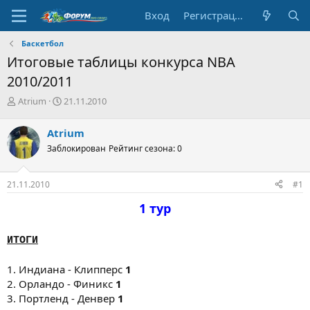
Вход
Регистрация
Баскетбол
Итоговые таблицы конкурса NBA
2010/2011
А
Д
Atrium
21.11.2010
в
а
т
т
Atrium
о
а
Заблокирован
Рейтинг сезона: 0
р
н
т
а
е
ч
21.11.2010
#1
м
а
ы
л
1 тур
а
ИТОГИ
1. Индиана - Клипперс
1
2. Орландо - Финикс
1
3. Портленд - Денвер
1