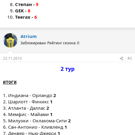
Степан -
9
GEK -
8
Teerax -
6
Atrium
Заблокирован
Рейтинг сезона: 0
22.11.2010
#2
2 тур
ИТОГИ
1. Индиана - Орландо
2
2. Шарлотт - Финикс
1
3. Атланта - Даллас
2
4. Мемфис - Майами
1
5. Милуоки - Оклахома-Сити
2
6. Сан-Антонио - Кливленд
1
7. Денвер - Нью-Джерси
1