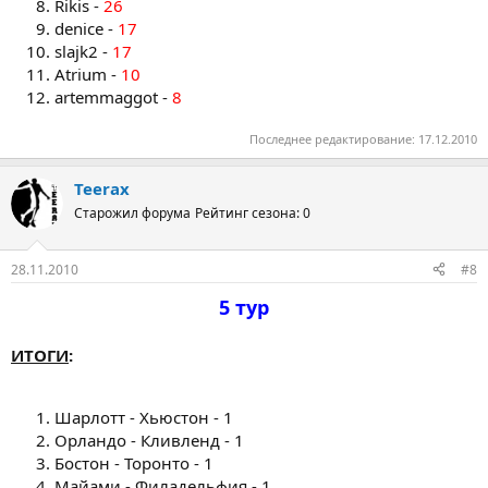
Rikis -
26
denice -
17
slajk2 -
17
Atrium -
10
artemmaggot -
8
Последнее редактирование:
17.12.2010
Teerax
Старожил форума
Рейтинг сезона: 0
28.11.2010
#8
5 тур
ИТОГИ
:
Шарлотт - Хьюстон - 1
Орландо - Кливленд - 1
Бостон - Торонто - 1
Майами - Филадельфия - 1