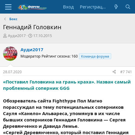
Вход
Регистрация
Бокс
Геннадий Головкин
А
Д
Ауди2017
17.10.2015
в
а
т
т
Ауди2017
о
а
Модератор
Рейтинг сезона: 160
Команда форума
р
н
т
а
е
ч
28.07.2020
#7 741
м
а
ы
л
«Поставил Головкина на грань краха». Назван самый
а
проблемный соперник GGG
Обозреватель сайта Fighthype Пол Магно
порассуждал на тему потенциальных соперников
Сауля «Канело» Альвареса, упомянув в их числе
бывших соперников Геннадия Головкина — Сергея
Деревянченко и Давида Лемье.
«Сергей Деревянченко, который поставил Геннадия