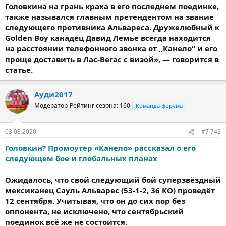
Головкина на грань краха в его последнем поединке,
также назывался главным претендентом на звание
следующего противника Альвареса. Дружелюбный к
Golden Boy канадец Давид Лемье всегда находится
на расстоянии телефонного звонка от „Канело“ и его
проще доставить в Лас-Вегас с визой», — говорится в
статье.
Ауди2017
Модератор
Рейтинг сезона: 160
Команда форума
03.08.2020
#7 742
Головкин? Промоутер «Канело» рассказал о его
следующем бое и глобальных планах
Ожидалось, что свой следующий бой суперзвёздный
мексиканец Сауль Альварес (53-1-2, 36 КО) проведёт
12 сентября. Учитывая, что он до сих пор без
оппонента, не исключено, что сентябрьский
поединок всё же не состоится.