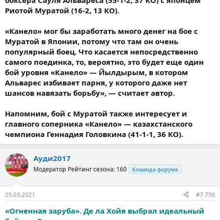
боксера Сауля Альвареса (55-1-2, 37 КО) с японцем
Риотой Муратой (16-2, 13 КО).
«Канело» мог бы заработать много денег на бое с
Муратой в Японии, потому что там он очень
популярный боец. Что касается непосредственно
самого поединка, то, вероятно, это будет еще один
бой уровня «Канело» — Йылдырым, в котором
Альварес избивает парня, у которого даже нет
шансов навязать борьбу», — считает автор.
Напомним, бой с Муратой также интересует и
главного соперника «Канело» — казахстанского
чемпиона Геннадия Головкина (41-1-1, 36 КО).
Ауди2017
Модератор
Рейтинг сезона: 160
Команда форума
25.03.2021
#7 756
«Огненная заруба». Де ла Хойя выбрал идеальный