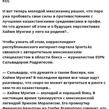
КО).
И вот теперь молодой мексиканец решил, что пора
уже пробовать свои силы в противостояниях с
лучшими казахстанскими средневесами в профи.
Но что думают об этом и о будущих перспективах
Хайме Мунгии у него на родине?..
Чтобы узнать об этом, корреспондент
республиканского интернет-портала Sports.kz
связался с авторитетным мексиканским
специалистом в области бокса — журналистом ESPN
Сальвадором Родригесом.
— Сальвадор, что думаете о таком боксере, как
Хайме Мунгия? В последнее время все чаще идут
разговоры, что скоро он может встретиться в ринге с
кем-то из казахстанцев...
— Хайме Мунгия — молодой и хороший боец. В
настоящее время тренируется с мексиканской
легендой Эриком Моралесом. Его промоутер
Фернардо Бельтран из Zanfer Promotions говорит, что