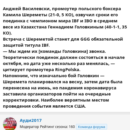
Анджей Василевски, промоутер польского боксера
Камила Шереметы (21-0, 5 КО), озвучил сроки его
поединка с чемпионом мира IBF и IBO в среднем
весе из Казахстана Геннадием Головкиным (40-1-1, 35
КО).
Встреча с Шереметой станет для GGG обязательной
защитой титула IBF.
— Мы ждем их [команды Головкина] звонка.
Теоретически поединок должен состояться в начале
октября, но дата уже несколько раз менялась, —
цитирует промоутера RingPolska.
Напомним, что изначально бой Головкин —
Шеремета планировался на весну, затем дата была
перенесена на июнь, но пандемия коронавируса
заставила организаторов пойти на очередные
корректировки. Наиболее вероятным местом
проведения события является США.
Ауди2017
Модератор
Рейтинг сезона: 160
Команда форума