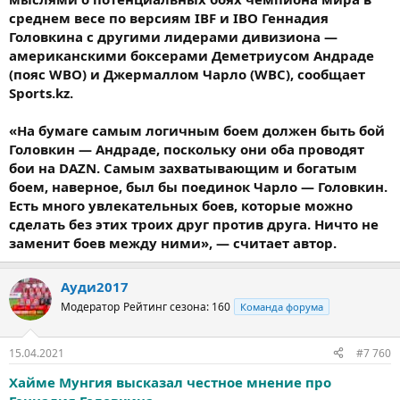
среднем весе по версиям IBF и IBO Геннадия
Головкина с другими лидерами дивизиона —
американскими боксерами Деметриусом Андраде
(пояс WBO) и Джермаллом Чарло (WBC), сообщает
Sports.kz.
«На бумаге самым логичным боем должен быть бой
Головкин — Андраде, поскольку они оба проводят
бои на DAZN. Самым захватывающим и богатым
боем, наверное, был бы поединок Чарло — Головкин.
Есть много увлекательных боев, которые можно
сделать без этих троих друг против друга. Ничто не
заменит боев между ними», — считает автор.
Ауди2017
Модератор
Рейтинг сезона: 160
Команда форума
15.04.2021
#7 760
Хайме Мунгия высказал честное мнение про