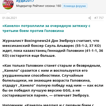
Ауди2017
Модератор
Рейтинг сезона: 160
Команда форума
01.04.2021
#7 757
«Канело» потроллили за очередную затяжку с
третьим боем против Головкина
Журналист Boxingnews24 Дэн Эмброуз считает, что
мексиканский боксер Сауль Альварес (55-1-2, 37 КО)
ждет, пока казахстанец Геннадий Головкин (41-1-1, 36
КО) состарится еще больше.
«Как только Головкин станет старым и безвредным,
„Канело“ сразится с ним и воспользуется его
ухудшенными способностями. Случайные
болельщики, не знающие возраста Головкина,
отдадут „Канело“ полную победу над ним — как если
бы он победил лучшую версию GGG, а не
состарившегося парня», — отмечает Эмброуз.
Напомним, «Канело» медлил и с первым боем с