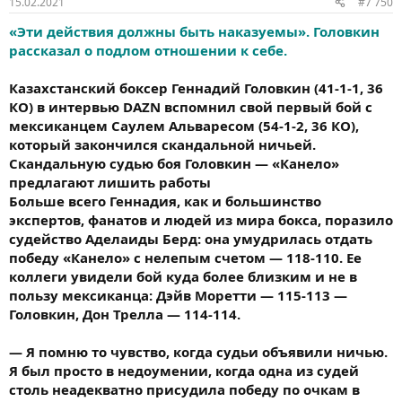
15.02.2021
#7 750
«Эти действия должны быть наказуемы». Головкин
рассказал о подлом отношении к себе.
Казахстанский боксер Геннадий Головкин (41-1-1, 36
КО) в интервью DAZN вспомнил свой первый бой с
мексиканцем Саулем Альваресом (54-1-2, 36 КО),
который закончился скандальной ничьей.
Скандальную судью боя Головкин — «Канело»
предлагают лишить работы
Больше всего Геннадия, как и большинство
экспертов, фанатов и людей из мира бокса, поразило
судейство Аделаиды Берд: она умудрилась отдать
победу «Канело» с нелепым счетом — 118-110. Ее
коллеги увидели бой куда более близким и не в
пользу мексиканца: Дэйв Моретти — 115-113 —
Головкин, Дон Трелла — 114-114.
— Я помню то чувство, когда судьи объявили ничью.
Я был просто в недоумении, когда одна из судей
столь неадекватно присудила победу по очкам в