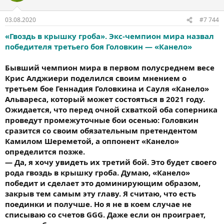
03.08.2020
#7 744
«Гвоздь в крышку гроба». Экс-чемпион мира назвал
победителя третьего боя Головкин — «Канело»
Бывший чемпион мира в первом полусреднем весе
Крис Алджиери поделился своим мнением о
третьем бое Геннадия Головкина и Сауля «Канело»
Альвареса, который может состояться в 2021 году.
Ожидается, что перед очной схваткой оба соперника
проведут промежуточные бои осенью: Головкин
сразится со своим обязательным претендентом
Камилом Шереметой, а оппонент «Канело»
определится позже.
— Да, я хочу увидеть их третий бой. Это будет своего
рода гвоздь в крышку гроба. Думаю, «Канело»
победит и сделает это доминирующим образом,
закрыв тем самым эту главу. Я считаю, что есть
поединки и получше. Но я не в коем случае не
списываю со счетов GGG. Даже если он проиграет,