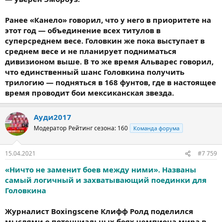
Ранее «Канело» говорил, что у него в приоритете на
этот год — объединение всех титулов в
суперсреднем весе. Головкин же пока выступает в
среднем весе и не планирует подниматься
дивизионом выше. В то же время Альварес говорил,
что единственный шанс Головкина получить
трилогию — подняться в 168 фунтов, где в настоящее
время проводит бои мексиканская звезда.
Ауди2017
Модератор
Рейтинг сезона: 160
Команда форума
15.04.2021
#7 759
«Ничто не заменит боев между ними». Названы
самый логичный и захватывающий поединки для
Головкина
Журналист Boxingscene Клифф Ролд поделился
мыслями о потенциальных боях чемпиона мира в