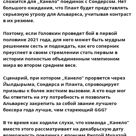
сложится для „Канело“ поединок с Сондерсом. Нет
большого ожидания, что Плант будет представлять
серьезную угрозу для Альвареса, учитывая контраст
в их резюме.
Поэтому, если Головкин проведет бой в первой
половине 2021 года, для него может быть мудрым
решением сесть и подождать, как его соперник
преуспеет в своем стремлении стать первым в
истории полностью объединенным чемпионом
мира во втором среднем весе.
Сценарий, при котором „Канело“ прорвется через
Йылдырыма, Сондерса и Планта, спровоцирует
призывы к более жестким вызовам. А кто еще мог
бы ответить на эту потребность и позволить
Альваресу закрепить за собой звание лучшего
боксера года лучше, чем стареющий GGG?
В то время как ходили слухи, что команда „Канело“
вместо этого рассматривает на декабрьскую дату
возможность поединка с японцем Риотой Муратой,