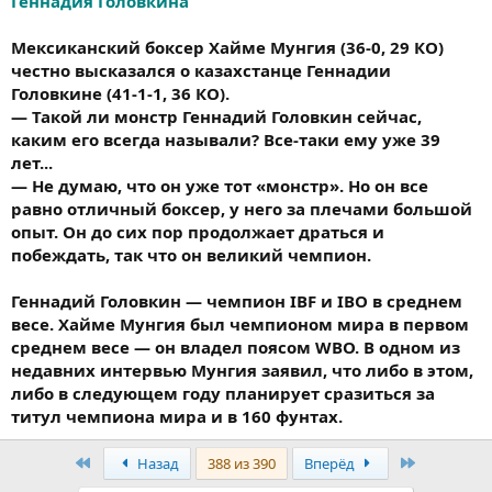
Геннадия Головкина
Мексиканский боксер Хайме Мунгия (36-0, 29 КО)
честно высказался о казахстанце Геннадии
Головкине (41-1-1, 36 КО).
— Такой ли монстр Геннадий Головкин сейчас,
каким его всегда называли? Все-таки ему уже 39
лет...
— Не думаю, что он уже тот «монстр». Но он все
равно отличный боксер, у него за плечами большой
опыт. Он до сих пор продолжает драться и
побеждать, так что он великий чемпион.
Геннадий Головкин — чемпион IBF и IBO в среднем
весе. Хайме Мунгия был чемпионом мира в первом
среднем весе — он владел поясом WBO. В одном из
недавних интервью Мунгия заявил, что либо в этом,
либо в следующем году планирует сразиться за
титул чемпиона мира и в 160 фунтах.
Первый
Последня
Назад
388 из 390
Вперёд