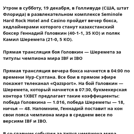
Утром в субботу, 19 декабря, в Голливуде (США, штат
Флорида) в развлекательном комплексе Seminole
Hard Rock Hotel and Casino пройдет вечер бокса,
хедлайнерами которого станут казахстанский
боксер Геннадий Головкин (40-1-1, 35 КО) и поляк
Камил Шеремета (21-0, 5 КО).
Прямая трансляция боя Головкин — Шеремета за
титулы чемпиона мира IBF и IBO
Прямая трансляция вечера бокса начнется в 04:00 по
времени Нур-Султана. Все бои в прямом эфире
покажет телеканал «Qazsport». На бой Головкин —
Шеремета, который начнется в 07:30, букмекерская
контора 1XBET предлагает такие коэффициенты:
победа Головкина — 1.016, победа Шереметы — 18,
ничья — 48. Напомним, Геннадий поставит на кон
свои пояса чемпиона мира в среднем весе по
версиям IBF и IBO.
В со-главном событии за титул чемпиона мира