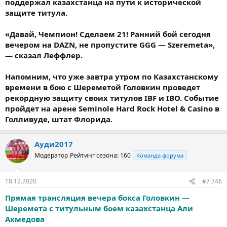
поддержал казахстанца на пути к исторической
защите титула.
«Давай, Чемпион! Сделаем 21! Ранний бой сегодня
вечером на DAZN, не пропустите GGG — Szeremeta»,
— сказал Леффлер.
Напомним, что уже завтра утром по Казахстанскому
времени в бою с Шереметой Головкин проведет
рекордную защиту своих титулов IBF и IBO. Событие
пройдет на арене Seminole Hard Rock Hotel & Casino в
Голливуде, штат Флорида.
Ауди2017
Модератор
Рейтинг сезона: 160
Команда форума
18.12.2020
#7 746
Прямая трансляция вечера бокса Головкин —
Шеремета с титульным боем казахстанца Али
Ахмедова