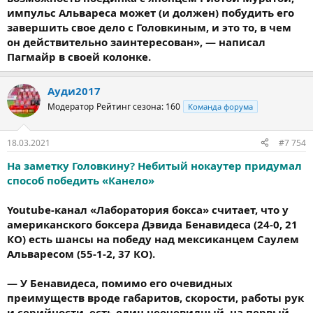
импульс Альвареса может (и должен) побудить его
завершить свое дело с Головкиным, и это то, в чем
он действительно заинтересован», — написал
Пагмайр в своей колонке.
Ауди2017
Модератор
Рейтинг сезона: 160
Команда форума
18.03.2021
#7 754
На заметку Головкину? Небитый нокаутер придумал
способ победить «Канело»
Youtube-канал «Лаборатория бокса» считает, что у
американского боксера Дэвида Бенавидеса (24-0, 21
КО) есть шансы на победу над мексиканцем Саулем
Альваресом (55-1-2, 37 КО).
— У Бенавидеса, помимо его очевидных
преимуществ вроде габаритов, скорости, работы рук
и серийности, есть один неочевидный, на первый