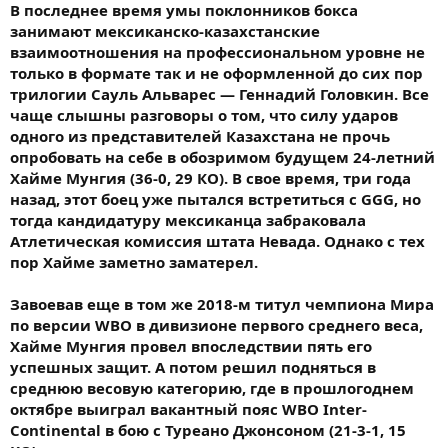
В последнее время умы поклонников бокса
занимают мексиканско-казахстанские
взаимоотношения на профессиональном уровне не
только в формате так и не оформленной до сих пор
трилогии Сауль Альварес — Геннадий Головкин. Все
чаще слышны разговоры о том, что силу ударов
одного из представителей Казахстана не прочь
опробовать на себе в обозримом будущем 24-летний
Хайме Мунгия (36-0, 29 КО). В свое время, три года
назад, этот боец уже пытался встретиться с GGG, но
тогда кандидатуру мексиканца забраковала
Атлетическая комиссия штата Невада. Однако с тех
пор Хайме заметно заматерел.
Завоевав еще в том же 2018-м титул чемпиона Мира
по версии WBO в дивизионе первого среднего веса,
Хайме Мунгия провел впоследствии пять его
успешных защит. А потом решил подняться в
среднюю весовую категорию, где в прошлогоднем
октябре выиграл вакантный пояс WBO Inter-
Continental в бою с Туреано Джонсоном (21-3-1, 15