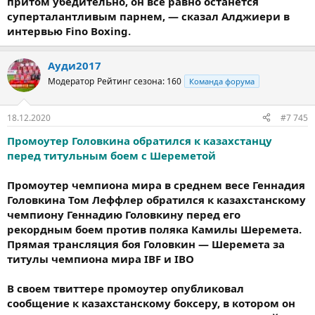
притом убедительно, он все равно останется
суперталантливым парнем, — сказал Алджиери в
интервью Fino Boxing.
Ауди2017
Модератор
Рейтинг сезона: 160
Команда форума
18.12.2020
#7 745
Промоутер Головкина обратился к казахстанцу
перед титульным боем с Шереметой
Промоутер чемпиона мира в среднем весе Геннадия
Головкина Том Леффлер обратился к казахстанскому
чемпиону Геннадию Головкину перед его
рекордным боем против поляка Камилы Шеремета.
Прямая трансляция боя Головкин — Шеремета за
титулы чемпиона мира IBF и IBO
В своем твиттере промоутер опубликовал
сообщение к казахстанскому боксеру, в котором он