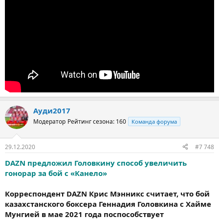
Ауди2017
Модератор
Рейтинг сезона: 160
Команда форума
29.12.2020
#7 748
DAZN предложил Головкину способ увеличить
гонорар за бой с «Канело»
Корреспондент DAZN Крис Мэнникс считает, что бой
казахстанского боксера Геннадия Головкина с Хайме
Мунгией в мае 2021 года поспособствует