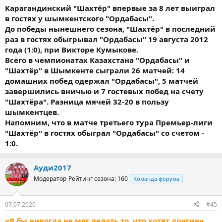
Карагандинский "Шахтёр" впервые за 8 лет выиграл
в гостях у шымкентского "Ордабасы".
До победы нынешнего сезона, "Шахтёр" в последний
раз в гостях обыгрывал "Ордабасы" 19 августа 2012
года (1:0), при Викторе Кумыкове.
Всего в чемпионатах Казахстана "Ордабасы" и
"Шахтёр" в Шымкенте сыграли 26 матчей: 14
домашних побед одержал "Ордабасы", 5 матчей
завершились вничью и 7 гостевых побед на счету
"Шахтёра". Разница мячей 32-20 в пользу
шымкентцев.
Напомним, что в матче третьего тура Премьер-лиги
"Шахтёр" в гостях обыграл "Ордабасы" со счетом -
1:0.
Ауди2017
Модератор
Рейтинг сезона: 160
Команда форума
07.07.2020
#45
«Я бы никогда не мог делать то, что хотят другие».