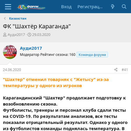
Вход
Регистрация
Казахстан
ФК "Шахтёр Караганда"
А
Д
Ауди2017
29.03.2020
в
а
т
т
Ауди2017
о
а
Модератор
Рейтинг сезона: 160
Команда форума
р
н
т
а
е
ч
24.06.2020
#41
м
а
ы
л
"Шахтер" отменил товарняк с "Жетысу" из-за
а
температуры у одного из игроков
Карагандинский "Шахтер" продолжает подготовку к
возобновлению сезона.
Футболисты, тренеры и персонал клуба сдали тесты
на COVID-19. По результатам анализов, все тесты
показали отрицательный результат. Однако у одного
из футболистов команды поднялась температура. В