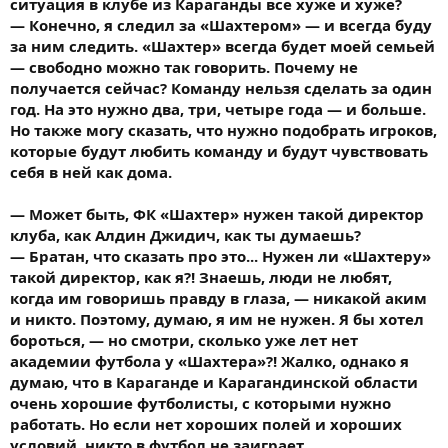
ситуация в клубе из Караганды все хуже и хуже?
— Конечно, я следил за «Шахтером» — и всегда буду
за ним следить. «Шахтер» всегда будет моей семьей
— свободно можно так говорить. Почему не
получается сейчас? Команду нельзя сделать за один
год. На это нужно два, три, четыре года — и больше.
Но также могу сказать, что нужно подобрать игроков,
которые будут любить команду и будут чувствовать
себя в ней как дома.
— Может быть, ФК «Шахтер» нужен такой директор
клуба, как Алдин Джидич, как ты думаешь?
— Братан, что сказать про это... Нужен ли «Шахтеру»
такой директор, как я?! Знаешь, люди не любят,
когда им говоришь правду в глаза, — никакой аким
и никто. Поэтому, думаю, я им не нужен. Я бы хотел
бороться, — но смотри, сколько уже лет нет
академии футбола у «Шахтера»?! Жалко, однако я
думаю, что в Караганде и Карагандинской области
очень хорошие футболисты, с которыми нужно
работать. Но если нет хороших полей и хороших
условий, никто в футбол не заиграет.