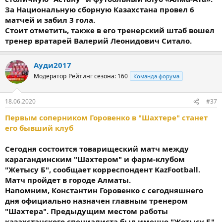
За Национальную сборную Казахстана провел 6
матчей и забил 3 гола.
Стоит отметить, также в его тренерский штаб вошел
тренер вратарей Валерий Леонидович Ситало.
Ауди2017
Модератор
Рейтинг сезона: 160
Команда форума
18.06.2020
#37
Первым соперником Горовенко в "Шахтере" станет
его бывший клуб
Сегодня состоится товарищеский матч между
карагандинским "Шахтером" и фарм-клубом
"Жетысу Б", сообщает корреспондент KazFootball.
Матч пройдет в городе Алматы.
Напомним, Константин Горовенко с сегодняшнего
дня официально назначен главным тренером
"Шахтера". Предыдущим местом работы
казахстанского специалиста был именно "Жетысу Б",