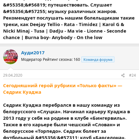
&#55358;&#56819; путешествовать. Слушает
&#55356;&#57255; музыку различных жанров.
Рекомендует послушать нашим болельщикам такие
треки, как Deejay Tellio - Rata - Timidez | Karol G &
Nicki Minaj - Tusa | Dadju - Ma vie - Lionne - Seconde
chance | Burna boy- Anybody - On the low⠀
Ауди2017
Модератор
Рейтинг сезона: 160
Команда форума
29.04.2020
#24
Сегодняшний герой рубрики «Только факты» —
Седрик Куаджа
Седрик Куаджа перебрался в нашу команду из
белорусского «Слуцка». Начинал карьеру Куаджа в
2013 году у себя на родине в клубе «Бингервиль».
Также в его карьере были чешский «Слован» и
белорусское «Торпедо». Седрик болеет за
футбольный &#55356;&#57311; клуб «Барселона».