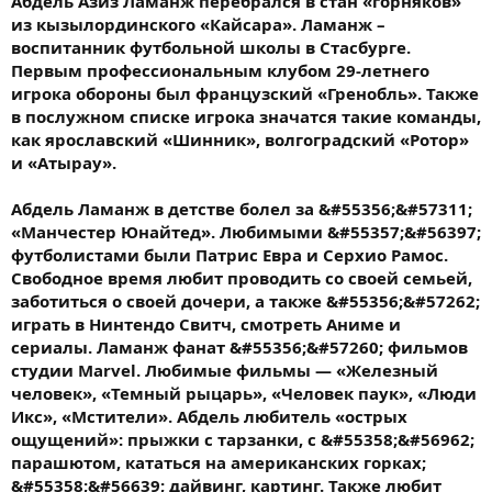
Абдель Азиз Ламанж перебрался в стан «горняков»
из кызылординского «Кайсара». Ламанж –
воспитанник футбольной школы в Стасбурге.
Первым профессиональным клубом 29-летнего
игрока обороны был французский «Гренобль». Также
в послужном списке игрока значатся такие команды,
как ярославский «Шинник», волгоградский «Ротор»
и «Атырау».⠀
⠀
Абдель Ламанж в детстве болел за &#55356;&#57311;
«Манчестер Юнайтед». Любимыми &#55357;&#56397;
футболистами были Патрис Евра и Серхио Рамос.
Свободное время любит проводить со своей семьей,
заботиться о своей дочери, а также &#55356;&#57262;
играть в Нинтендо Свитч, смотреть Аниме и
сериалы. Ламанж фанат &#55356;&#57260; фильмов
студии Marvel. Любимые фильмы — «Железный
человек», «Темный рыцарь», «Человек паук», «Люди
Икс», «Мстители». Абдель любитель «острых
ощущений»: прыжки с тарзанки, с &#55358;&#56962;
парашютом, кататься на американских горках;
&#55358;&#56639; дайвинг, картинг. Также любит