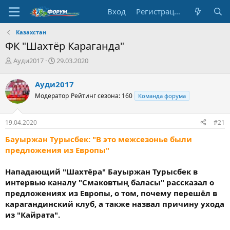
Вход
Регистрация
Казахстан
ФК "Шахтёр Караганда"
А
Д
Ауди2017
29.03.2020
в
а
т
т
Ауди2017
о
а
Модератор
Рейтинг сезона: 160
Команда форума
р
н
т
а
е
ч
19.04.2020
#21
м
а
ы
л
Бауыржан Турысбек: "В это межсезонье были
а
предложения из Европы"
Нападающий "Шахтёра" Бауыржан Турысбек в
интервью каналу "Смаковтың баласы" рассказал о
предложениях из Европы, о том, почему перешёл в
карагандинский клуб, а также назвал причину ухода
из "Кайрата".