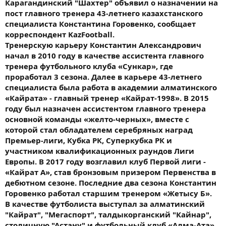
Карагандинский "Шахтер" объявил о назначении на
пост главного тренера 43-летнего казахстанского
специалиста Константина Горовенко, сообщает
корреспондент KazFootball.
Тренерскую карьеру Константин Александрович
начал в 2010 году в качестве ассистента главного
тренера футбольного клуба «Сункар», где
проработал 3 сезона. Далее в карьере 43-летнего
специалиста была работа в академии алматинского
«Кайрата» - главный тренер «Кайрат-1998». В 2015
году был назначен ассистентом главного тренера
основной команды «желто-черных», вместе с
которой стал обладателем серебряных наград
Премьер-лиги, Кубка РК, Суперкубка РК и
участником квалификационных раундов Лиги
Европы. В 2017 году возглавил клуб Первой лиги -
«Кайрат А», став бронзовым призером Первенства в
дебютном сезоне. Последние два сезона Константин
Горовенко работал старшим тренером «Жетысу Б».
В качестве футболиста выступал за алматинский
"Кайрат", "Мегаспорт", талдыкорганский "Кайнар",
столичную "Астану" и футбольный клуб «Алма-Ата».