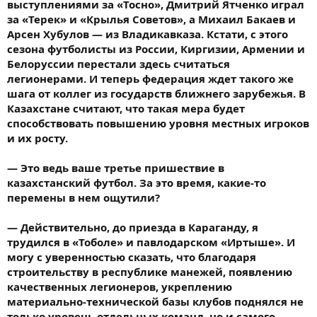
выступлениями за «Тосно», Дмитрий Ятченко играл
за «Терек» и «Крылья Советов», а Михаил Бакаев и
Арсен Хубулов — из Владикавказа. Кстати, с этого
сезона футболисты из России, Киргизии, Армении и
Белоруссии перестали здесь считаться
легионерами. И теперь федерация ждет такого же
шага от коллег из государств ближнего зарубежья. В
Казахстане считают, что такая мера будет
способствовать повышению уровня местных игроков
и их росту.
— Это ведь ваше третье пришествие в
казахстанский футбол. За это время, какие-то
перемены в нем ощутили?
— Действительно, до приезда в Караганду, я
трудился в «Тоболе» и павлодарском «Иртыше». И
могу с уверенностью сказать, что благодаря
строительству в республике манежей, появлению
качественных легионеров, укреплению
материально-технической базы клубов поднялся не
только уровень отдельных команд, но и самого