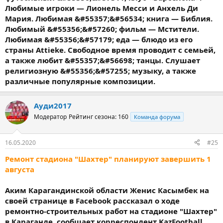
Любимые игроки — Лионель Месси и Анхель Ди
Мария. Любимая &#55357;&#56534; книга — Библия.
Любимый &#55356;&#57260; фильм — Мстители.
Любимая &#55356;&#57179; еда — блюдо из его
страны Attieke. Свободное время проводит с семьей,
а также любит &#55357;&#56698; танцы. Слушает
религиозную &#55356;&#57255; музыку, а также
различные популярные композиции.
Ауди2017
Модератор
Рейтинг сезона: 160
Команда форума
16.05.2020
#25
Ремонт стадиона "Шахтер" планируют завершить 1
августа
Аким Карагандинской области Женис Касымбек на
своей странице в Facebook рассказал о ходе
ремонтно-строительных работ на стадионе "Шахтер"
в Караганде, сообщает корреспондент KazFootball.