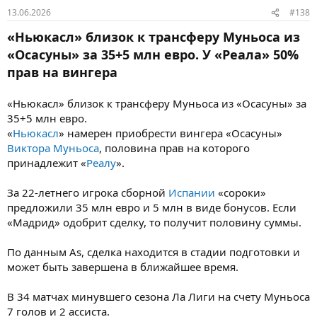
13.06.2026
#138
«Ньюкасл» близок к трансферу Муньоса из
«Осасуны» за 35+5 млн евро. У «Реала» 50%
прав на вингера
«Ньюкасл» близок к трансферу Муньоса из «Осасуны» за
35+5 млн евро.
«
Ньюкасл
» намерен приобрести вингера «Осасуны»
Виктора Муньоса
, половина прав на которого
принадлежит «
Реалу
».
За 22-летнего игрока сборной
Испании
«сороки»
предложили 35 млн евро и 5 млн в виде бонусов. Если
«Мадрид» одобрит сделку, то получит половину суммы.
По данным As, сделка находится в стадии подготовки и
может быть завершена в ближайшее время.
В 34 матчах минувшего сезона Ла Лиги на счету Муньоса
7 голов и 2 ассиста.