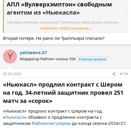
АПЛ «Вулверхэмптон» свободным
агентом из «Ньюкасла»​
«Вулверхэмптон» подпишет Триппьера свободным агентом.
По информации инсайдера
Фабрицио Романо
, защитник
Нажмите, чтобы раскрыть...
«Ньюкасла»
Киран Триппьер
перейдет в «
Вулверхэмптон
» по
Вторая потеря. Не рано ли Триппьера списали?
истечении срока контракта.
Эск-игрок сборной Англии подпишет с «волками» соглашение
yeliseeva.37
на два года с опцией продления на сезон, сообщает Романо со
Y
ссылкой на журналиста Sky Sports Кита Дауни.
Модератор
Рейтинг сезона: 558
Команда форума
В этом розыгрыше АПЛ Триппьер провел 21 матч в составе
05.06.2026
#134
«Ньюкасла», отдал один результативный пас и получил три
желтые карточки.
«Ньюкасл» продлил контракт с Шером
на год. 34-летний защитник провел 251
матч за «сорок»​
«Ньюкасл» продлил контракт с Шером на год.
«
Ньюкасл
» объявил о продлении контракта с
защитником
Фабианом Шером
до конца сезона-2026/27.