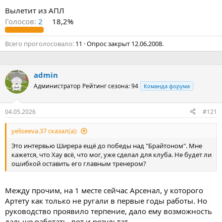
Вылетит из АПЛ
Голосов:
2
18,2%
Всего проголосовало
11
Опрос закрыт
12.06.2008
.
admin
Администратор
Рейтинг сезона: 94
Команда форума
04.05.2026
#121
yeliseeva.37 сказал(а):
Это интервью Ширера ещё до победы над "Брайтоном". Мне
кажется, что Хау всё, что мог, уже сделал для клуба. Не будет ли
ошибкой оставить его главным тренером?
Между прочим, на 1 месте сейчас Арсенал, у которого
Артету как только не ругали в первые годы работы. Но
руководство проявило терпение, дало ему возможность
дальше работать, вот и результат.