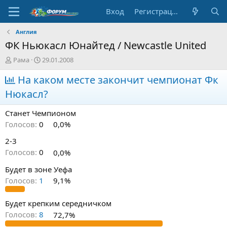
Вход
Регистрация
Англия
ФК Ньюкасл Юнайтед / Newcastle United
А
Д
Рама
29.01.2008
в
а
т
На каком месте закончит чемпионат Фк
т
о
а
Нюкасл?
р
н
т
а
Станет Чемпионом
е
ч
м
а
Голосов:
0
0,0%
ы
л
2-3
а
Голосов:
0
0,0%
Будет в зоне Уефа
Голосов:
1
9,1%
Будет крепким середничком
Голосов:
8
72,7%