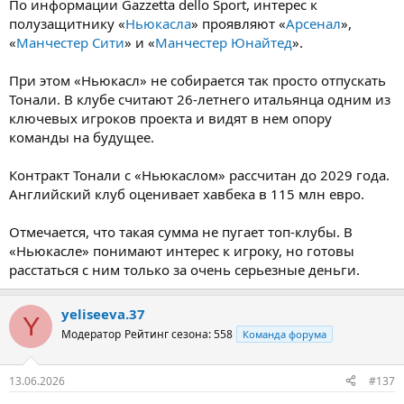
По информации Gazzetta dello Sport, интерес к
полузащитнику «
Ньюкасла
» проявляют «
Арсенал
»,
«
Манчестер Сити
» и «
Манчестер Юнайтед
».
При этом «Ньюкасл» не собирается так просто отпускать
Тонали. В клубе считают 26-летнего итальянца одним из
ключевых игроков проекта и видят в нем опору
команды на будущее.
Контракт Тонали с «Ньюкаслом» рассчитан до 2029 года.
Английский клуб оценивает хавбека в 115 млн евро.
Отмечается, что такая сумма не пугает топ-клубы. В
«Ньюкасле» понимают интерес к игроку, но готовы
расстаться с ним только за очень серьезные деньги.
yeliseeva.37
Y
Модератор
Рейтинг сезона: 558
Команда форума
13.06.2026
#137