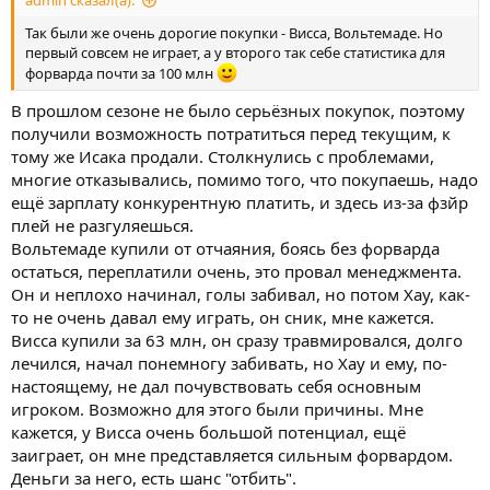
admin сказал(а):
Так были же очень дорогие покупки - Висса, Вольтемаде. Но
первый совсем не играет, а у второго так себе статистика для
форварда почти за 100 млн
В прошлом сезоне не было серьёзных покупок, поэтому
получили возможность потратиться перед текущим, к
тому же Исака продали. Столкнулись с проблемами,
многие отказывались, помимо того, что покупаешь, надо
ещё зарплату конкурентную платить, и здесь из-за фзйр
плей не разгуляешься.
Вольтемаде купили от отчаяния, боясь без форварда
остаться, переплатили очень, это провал менеджмента.
Он и неплохо начинал, голы забивал, но потом Хау, как-
то не очень давал ему играть, он сник, мне кажется.
Висса купили за 63 млн, он сразу травмировался, долго
лечился, начал понемногу забивать, но Хау и ему, по-
настоящему, не дал почувствовать себя основным
игроком. Возможно для этого были причины. Мне
кажется, у Висса очень большой потенциал, ещё
заиграет, он мне представляется сильным форвардом.
Деньги за него, есть шанс "отбить".