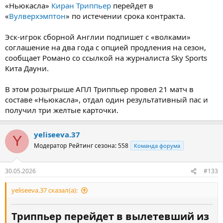
«Ньюкасла»
Киран Триппьер
перейдет в
«
Вулверхэмптон
» по истечении срока контракта.
Эск-игрок сборной Англии подпишет с «волками»
соглашение на два года с опцией продления на сезон,
сообщает Романо со ссылкой на журналиста Sky Sports
Кита Дауни.
В этом розыгрыше АПЛ Триппьер провел 21 матч в
составе «Ньюкасла», отдал один результативный пас и
получил три желтые карточки.
yeliseeva.37
Y
Модератор
Рейтинг сезона: 558
Команда форума
30.05.2026
#133
yeliseeva.37 сказал(а):
Триппьер перейдет в вылетевший из