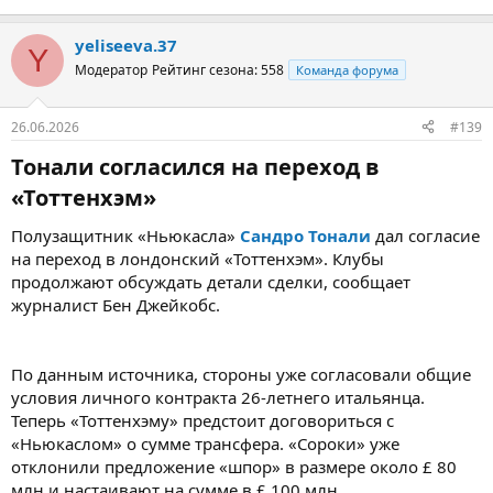
yeliseeva.37
Y
Модератор
Рейтинг сезона: 558
Команда форума
26.06.2026
#139
Тонали согласился на переход в
«Тоттенхэм»​
Полузащитник «Ньюкасла»
Сандро Тонали
дал согласие
на переход в лондонский «Тоттенхэм». Клубы
продолжают обсуждать детали сделки, сообщает
журналист Бен Джейкобс.
По данным источника, стороны уже согласовали общие
условия личного контракта 26-летнего итальянца.
Теперь «Тоттенхэму» предстоит договориться с
«Ньюкаслом» о сумме трансфера. «Сороки» уже
отклонили предложение «шпор» в размере около £ 80
млн и настаивают на сумме в £ 100 млн.