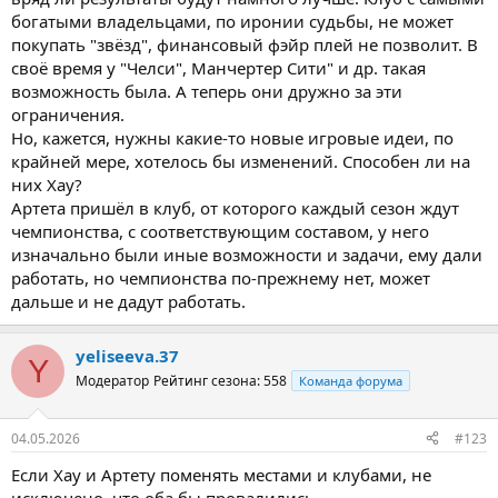
богатыми владельцами, по иронии судьбы, не может
покупать "звёзд", финансовый фэйр плей не позволит. В
своё время у "Челси", Манчертер Сити" и др. такая
возможность была. А теперь они дружно за эти
ограничения.
Но, кажется, нужны какие-то новые игровые идеи, по
крайней мере, хотелось бы изменений. Способен ли на
них Хау?
Артета пришёл в клуб, от которого каждый сезон ждут
чемпионства, с соответствующим составом, у него
изначально были иные возможности и задачи, ему дали
работать, но чемпионства по-прежнему нет, может
дальше и не дадут работать.
yeliseeva.37
Y
Модератор
Рейтинг сезона: 558
Команда форума
04.05.2026
#123
Если Хау и Артету поменять местами и клубами, не
исключено, что оба бы провалились.