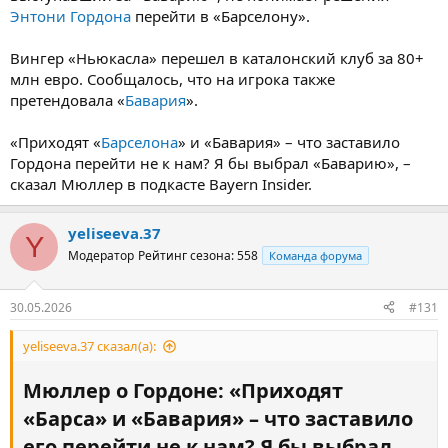
Энтони Гордона
перейти в «Барселону».
Вингер «Ньюкасла» перешел в каталонский клуб за 80+
млн евро. Сообщалось, что на игрока также
претендовала «
Бавария
».
«Приходят «
Барселона
» и «Бавария» – что заставило
Гордона перейти не к нам? Я бы выбрал «Баварию», –
сказал Мюллер в подкасте Bayern Insider.
yeliseeva.37
Y
Модератор
Рейтинг сезона: 558
Команда форума
30.05.2026
#131
yeliseeva.37 сказал(а):
Мюллер о Гордоне: «Приходят
«Барса» и «Бавария» – что заставило
его перейти не к нам? Я бы выбрал