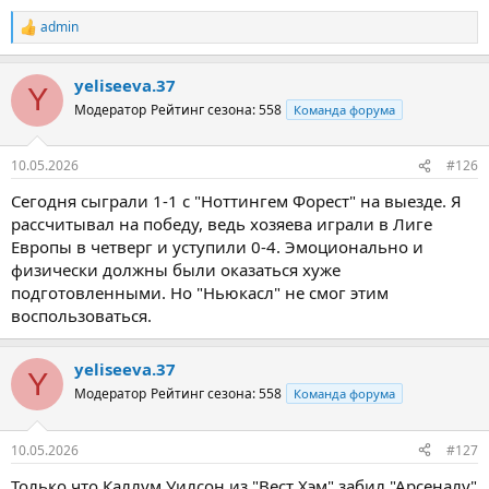
admin
Р
е
а
yeliseeva.37
к
Y
ц
Модератор
Рейтинг сезона: 558
Команда форума
и
и
:
10.05.2026
#126
Сегодня сыграли 1-1 с "Ноттингем Форест" на выезде. Я
рассчитывал на победу, ведь хозяева играли в Лиге
Европы в четверг и уступили 0-4. Эмоционально и
физически должны были оказаться хуже
подготовленными. Но "Ньюкасл" не смог этим
воспользоваться.
yeliseeva.37
Y
Модератор
Рейтинг сезона: 558
Команда форума
10.05.2026
#127
Только что Каллум Уилсон из "Вест Хэм" забил "Арсеналу"