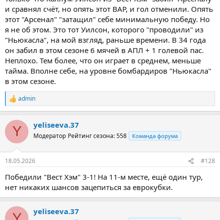
и сравнял счёт, но опять этот ВАР, и гол отменили. Опять
этот "Арсенал" "затащил" себе минимальную победу. Но
я не об этом. Это тот Уилсон, которого "проводили" из
"Ньюкасла", на мой взгляд, раньше времени. В 34 года
он забил в этом сезоне 6 мячей в АПЛ + 1 голевой пас.
Неплохо. Тем более, что он играет в среднем, меньше
тайма. Вполне себе, на уровне бомбардиров "Ньюкасла"
в этом сезоне.
admin
Р
е
а
yeliseeva.37
к
Y
ц
Модератор
Рейтинг сезона: 558
Команда форума
и
и
:
18.05.2026
#128
Победили "Вест Хэм" 3-1! На 11-м месте, ещё один тур,
нет никаких шансов зацепиться за еврокубки.
yeliseeva.37
Y