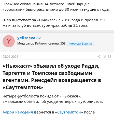
Прежнее соглашение 34-летнего швейцарца с
«сороками» было рассчитано до 30 июня текущего года.
Шер выступает за «Ньюкасл» с 2018 года и провел 251
матч за клуб во всех турнирах, забив 22 гола.
yeliseeva.37
Y
Модератор
Рейтинг сезона: 558
Команда форума
05.06.2026
#135
«Ньюкасл» объявил об уходе Радди,
Таргетта и Томпсона свободными
агентами. Рэмсдейл возвращается в
«Саутгемптон»​
Четыре футболиста покидают «Ньюкасл».
«Ньюкасл» объявил об уходе четверых футболистов.
Аарон Рэмсдейл
вернется в «
Саутгемптон
» после