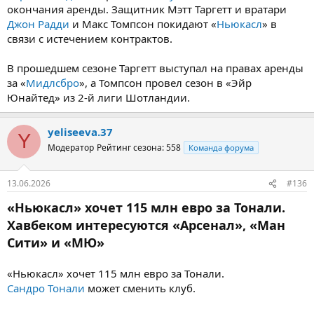
окончания аренды. Защитник Мэтт Таргетт и вратари
Джон Радди
и Макс Томпсон покидают «
Ньюкасл
» в
связи с истечением контрактов.
В прошедшем сезоне Таргетт выступал на правах аренды
за «
Мидлсбро
», а Томпсон провел сезон в «Эйр
Юнайтед» из 2-й лиги Шотландии.
yeliseeva.37
Y
Модератор
Рейтинг сезона: 558
Команда форума
13.06.2026
#136
«Ньюкасл» хочет 115 млн евро за Тонали.
Хавбеком интересуются «Арсенал», «Ман
Сити» и «МЮ»
«Ньюкасл» хочет 115 млн евро за Тонали.
Сандро Тонали
может сменить клуб.