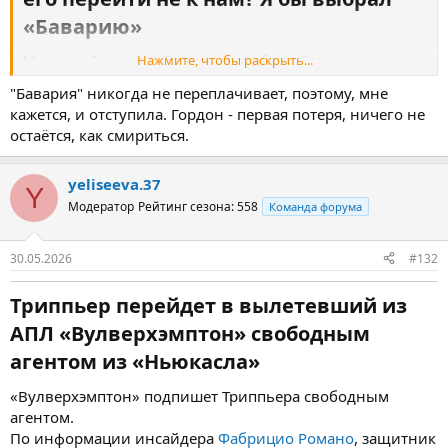
«Баварию»​
Мюллер о Гордоне в «Барсе»: я бы выбрал «Баварию».
Нажмите, чтобы раскрыть...
Полузащитник «
Ванкувера
»
Томас Мюллер
, ранее
"Бавария" никогда не переплачивает, поэтому, мне
выступавший за «Баварию», не понимает решения
Энтони
кажется, и отступила. Гордон - первая потеря, ничего не
Гордона
перейти в «Барселону».
остаётся, как смириться.
Вингер «Ньюкасла» перешел в каталонский клуб за 80+ млн
евро. Сообщалось, что на игрока также претендовала
yeliseeva.37
«
Бавария
».
Y
Модератор
Рейтинг сезона: 558
Команда форума
«Приходят «
Барселона
» и «Бавария» – что заставило Гордона
перейти не к нам? Я бы выбрал «Баварию», – сказал Мюллер в
подкасте Bayern Insider.
30.05.2026
#132
Триппьер перейдет в вылетевший из
АПЛ «Вулверхэмптон» свободным
агентом из «Ньюкасла»​
«Вулверхэмптон» подпишет Триппьера свободным
агентом.
По информации инсайдера
Фабрицио Романо
, защитник