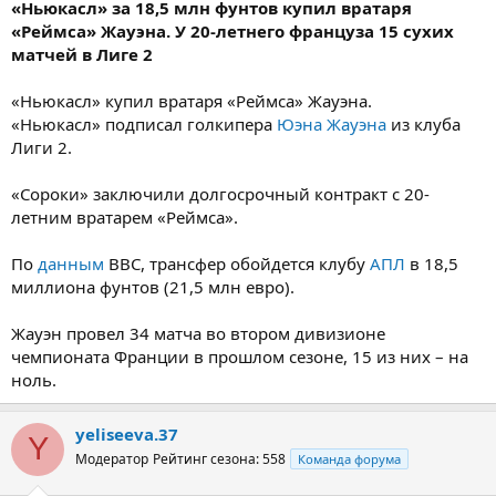
«Ньюкасл» за 18,5 млн фунтов купил вратаря
«Реймса» Жауэна. У 20-летнего француза 15 сухих
матчей в Лиге 2
«Ньюкасл» купил вратаря «Реймса» Жауэна.
«Ньюкасл» подписал голкипера
Юэна Жауэна
из клуба
Лиги 2.
«Сороки» заключили долгосрочный контракт с 20-
летним вратарем «Реймса».
По
данным
BBC, трансфер обойдется клубу
АПЛ
в 18,5
миллиона фунтов (21,5 млн евро).
Жауэн провел 34 матча во втором дивизионе
чемпионата Франции в прошлом сезоне, 15 из них – на
ноль.
yeliseeva.37
Y
Модератор
Рейтинг сезона: 558
Команда форума