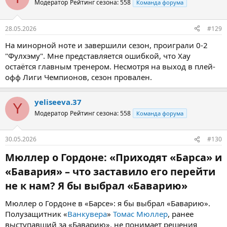
Модератор
Рейтинг сезона: 558
Команда форума
28.05.2026
#129
На минорной ноте и завершили сезон, проиграли 0-2
"Фулхэму". Мне представляется ошибкой, что Хау
остаётся главным тренером. Несмотря на выход в плей-
офф Лиги Чемпионов, сезон провален.
yeliseeva.37
Y
Модератор
Рейтинг сезона: 558
Команда форума
30.05.2026
#130
Мюллер о Гордоне: «Приходят «Барса» и
«Бавария» – что заставило его перейти
не к нам? Я бы выбрал «Баварию»​
Мюллер о Гордоне в «Барсе»: я бы выбрал «Баварию».
Полузащитник «
Ванкувера
»
Томас Мюллер
, ранее
выступавший за «Баварию», не понимает решения