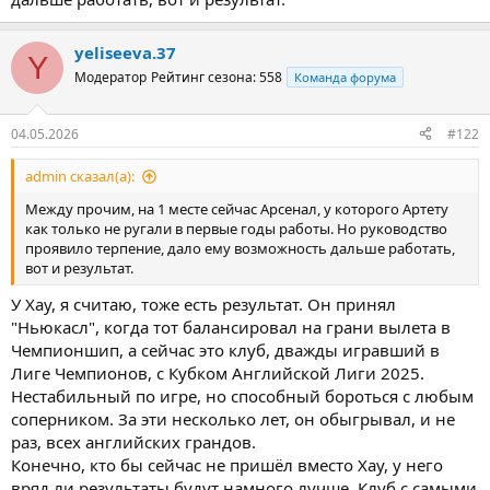
yeliseeva.37
Y
Модератор
Рейтинг сезона: 558
Команда форума
04.05.2026
#122
admin сказал(а):
Между прочим, на 1 месте сейчас Арсенал, у которого Артету
как только не ругали в первые годы работы. Но руководство
проявило терпение, дало ему возможность дальше работать,
вот и результат.
У Хау, я считаю, тоже есть результат. Он принял
"Ньюкасл", когда тот балансировал на грани вылета в
Чемпионшип, а сейчас это клуб, дважды игравший в
Лиге Чемпионов, с Кубком Английской Лиги 2025.
Нестабильный по игре, но способный бороться с любым
соперником. За эти несколько лет, он обыгрывал, и не
раз, всех английских грандов.
Конечно, кто бы сейчас не пришёл вместо Хау, у него
вряд ли результаты будут намного лучше. Клуб с самыми