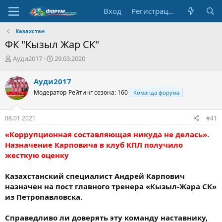
Вход
Регистрация
Казахстан
ФК "Кызыл Жар СК"
А
Д
Ауди2017
29.03.2020
в
а
т
т
Ауди2017
о
а
Модератор
Рейтинг сезона: 160
Команда форума
р
н
т
а
е
ч
08.01.2021
#41
м
а
ы
л
«Коррупционная составляющая никуда не делась».
а
Назначение Карповича в клуб КПЛ получило
жесткую оценку
Казахстанский специалист Андрей Карпович
назначен на пост главного тренера «Кызыл-Жара СК»
из Петропавловска.
Справедливо ли доверять эту команду наставнику,