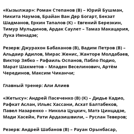
«Кызылжар»: Роман Степанов (В) – Юрий Бушман,
Никита Наумов, Брайан Ван Дер Богарт, Бекзат
Шадманов, Еркин Тапалов (К) – Евгений Березкин,
Тимур Мульдинов, Ардак Саулет – Тамаз Макацария,
Лука Имнадзе;
Резерв: Джурахон Бабаханов (В), Вадим Петров (В) –
Альдаир Адилов, Мирас Женис, Жанторе Молдабаев,
Виктор Зябко – Рафаиль Оспанов, Пабло Подио,
Марат Шахметов – Младен Веселинович, Артём
Черединов, Максим Чиканчи;
Главный тренер: Али Алиев
«Жетысу»: Андрей Пасеченко (В) (К) – Дидье Кадио,
Рафкат Аслан, Ильяс Хассани, Асхат Балтабеков,
Павел Назаренко – Никола Цуцкич, Матэ Цинцадзе,
Мади Хасейн, Рати Ардазишвили, – Руслан Теверов;
Резерв: Андрей Шабанов (В) – Рауан Орынбасар,