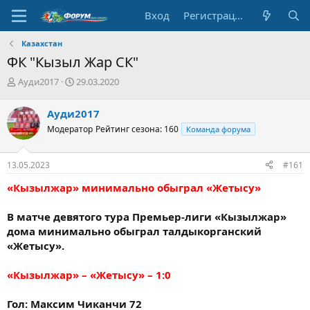
Вход
Регистрация
Казахстан
ФК "Кызыл Жар СК"
А
Д
Ауди2017
29.03.2020
в
а
т
т
Ауди2017
о
а
Модератор
Рейтинг сезона: 160
Команда форума
р
н
т
а
е
ч
13.05.2023
#161
м
а
ы
л
«Кызылжар» минимально обыграл «Жетысу»
а
В матче девятого тура Премьер-лиги «Кызылжар»
дома минимально обыграл талдыкорганский
«Жетысу».
«Кызылжар» – «Жетысу» – 1:0
Гол: Максим Чиканчи 72