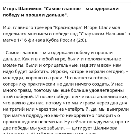
Игорь Шалимов: "Самое главное – мы одержали
победу и прошли дальше".
И.о. главного тренера "Краснодара" Игорь Шалимов
поделился мнением о победе над "Спартаком-Нальчик" в
матче 1/16 финала Кубка России (2:0).
- Самое главное – мы одержали победу и прошли
дальше. Как и в любой игре, были и положительные
моменты, были и отрицательные. Над этим всем нам
надо будет работать. Игроки, которые играли сегодня, –
молодцы, хорошо сыграли. Что касается отбора,
сопернику практически не дали ничего создать. У нас
много травм, поэтому мы ещё больше удовлетворены
этой победой. И после победы легче восстанавливаться,
что важно для нас, потому что мы играем через два дня
на третий или через три на четвёртый. Да, мы выиграли
три матча подряд, но как-то некорректно говорить о
произошедших переменах. Ну сейчас порадуемся, про те
две победы мы уже забыли, — цитирует Шалимова
официальный сайт ФК "Спартак-Нальчик".