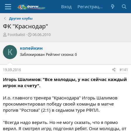
Вход
Регистрация
Другие клубы
ФК "Краснодар"
А
Д
Footbalist
06.06.2010
в
а
т
т
копейкин
К
о
а
Заблокирован
Рейтинг сезона: 0
р
н
т
а
е
ч
19.09.2016
#141
м
а
ы
л
Игорь Шалимов: "Все молодцы, у нас сейчас каждый
а
игрок на счету".
И.о. главного тренера "Краснодара" Игорь Шалимов
прокомментировал победу своей команды в матче
против "Ростова" (2:1) в седьмом туре РФПЛ.
"Всегда надо верить. Но не могу сказать, что я прямо
верил. Я смотрел игру, подгонял ребят. Они молодцы, от