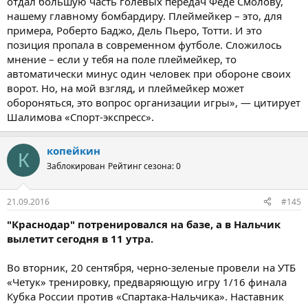
отдал большую часть голевых передач Феде Смолову,
нашему главному бомбардиру. Плеймейкер – это, для
примера, Роберто Баджо, Дель Пьеро, Тотти. И это
позиция пропала в современном футболе. Сложилось
мнение – если у тебя на поле плеймейкер, то
автоматически минус один человек при обороне своих
ворот. Но, на мой взгляд, и плеймейкер может
обороняться, это вопрос организации игры», — цитирует
Шалимова «Спорт-экспресс».
копейкин
К
Заблокирован
Рейтинг сезона: 0
21.09.2016
#145
"Краснодар" потренировался на базе, а в Нальчик
вылетит сегодня в 11 утра.
Во вторник, 20 сентября, черно-зеленые провели на УТБ
«Четук» тренировку, предваряющую игру 1/16 финала
Кубка России против «Спартака-Нальчика». Наставник