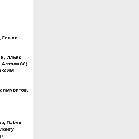
, Елжас
н, Ильяс
 Алтаев 88)
Максим
Калмуратов,
о, Пабло
хлангу
ар