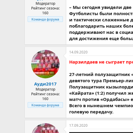
Модератор
– Мы сегодня увидели дв
Рейтинг сезона:
160
Футболисты были полност
и тактически слаженные д
Команда форума
поблагодарить наших бол
поддерживают нас в социа
для достижения еще больш
14.09.2020
Нарзилдаев не сыграет п
27-летний полузащитник 
девятого тура Премьер-ли
Ауди2017
Полузащитник кызылордин
Модератор
«Кайрата» (1:2) получил ж
Рейтинг сезона:
160
матч против «Ордабасы» е
Всего в нынешнем чемпион
Команда форума
голевую передачу.
17.09.2020