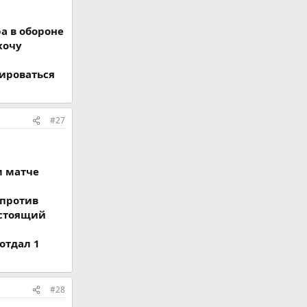
а в обороне
хочу
нироваться
#27
м матче
 против
дстоящий
отдал 1
#28