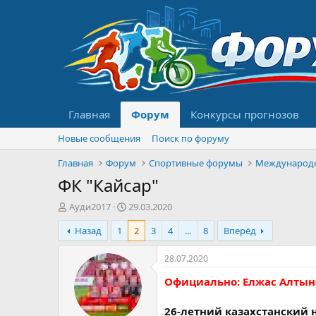
Главная
Форум
Конкурсы прогнозов
Новые сообщения
Поиск по форуму
Главная
Форум
Спортивные форумы
Международ
ФК "Кайсар"
А
Д
Ауди2017
29.03.2020
в
а
Назад
1
2
3
4
...
8
Вперёд
т
т
о
а
р
н
28.07.2020
т
а
Официально: Елжас Алтынб
е
ч
м
а
ы
л
26-летний казахстанский