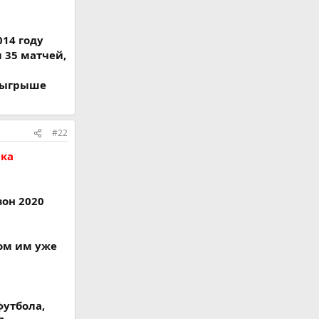
14 году
 35 матчей,
озыгрыше
#22
ика
зон 2020
бом им уже
футбола,