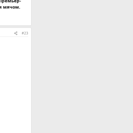
 Премьер-
м мячом.
#23