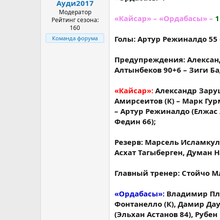
Ауди2017
Модератор
«Кайсар» – «Ордабасы» –
1
Рейтинг сезона:
160
Голы: Артур Режиналдо 55 
Команда форума
Предупреждения: Александ
Алтынбеков 90+6 – Зиги Ба
«Кайсар»:
Александр Заруц
Амирсеитов (К) – Марк Гур
– ​Артур Режиналдо (Елжа
Федин 66);
Резерв: Марсель Исламкул
Асхат Тагыберген, Думан Н
Главный тренер: Стойчо М
«Ордабасы»:
Владимир Пло
Фонтанелло (К), Дамир Да
(Эльхан Астанов 84), Рубе