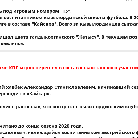
ь под игровым номером "15".
я воспитанником кызылординской школы футбола. В 20
е в составе "Кайсара". Всего за кызылординцев сыграл
щищал цвета талдыкорганского "Жетысу". В текущем р
появлялся.
е КПЛ игрок перешел в состав казахстанского участн
кий хавбек Александар Станиславлевич, начинавший се
ереходит в «Кайсар».
олист, рассказав, что контракт с кызылординским клу
итано до конца сезона 2020 года.
нисавлевич, являющийся воспитанником австрийского 