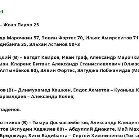
:1
– Жоао Пауло 25
р Марочкин 57, Элвин Фортес 70, Ильяс Амирсеитов 71
дибанга 35, Эльхан Астанов 90+3
кий (В) – Багдат Каиров, Иван Граф, Александр Марочки
ман, Кларенс Битанг, Александр Станиславлевич (Олжас
с Алтынбеков 80), Элвин Фортес, Элгуджа Лобжанидзе (
ов (В) – Динмухамед Кашкен, Елдос Ахметов – Куаныш 
арзилдаев – Александр Колев;
ладенов.
тников (В) – Тимур Досмагамбетов, Александр Клещенк
утов (Аслудин Хаджиев 88) – Абдуллай Диакате, Май Ма
н Бриджидо, Зиги Бадибанга – Сергей Хижниченко (Тохт