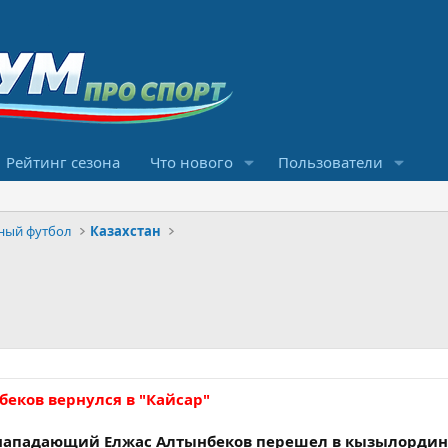
Рейтинг сезона
Что нового
Пользователи
ный футбол
Казахстан
еков вернулся в "Кайсар"
 нападающий Елжас Алтынбеков перешел в кызылорди