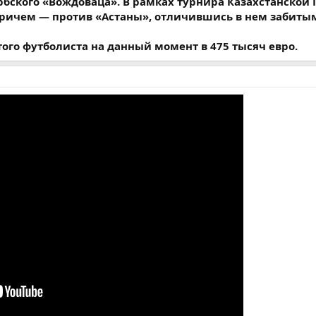
рбского «Вождоваца». В рамках турнира Казахстанской
причем — против «Астаны», отличившись в нем забиты
того футболиста на данный момент в 475 тысяч евро.