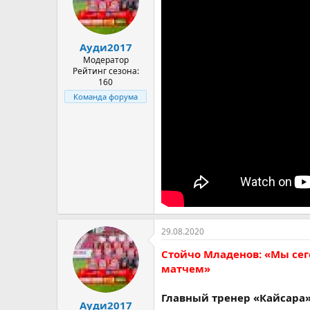
Ауди2017
Модератор
Рейтинг сезона:
160
Команда форума
29.08.2020
Стойчо Младенов: «Мы се
матчем»
Главный тренер «Кайсара
Ауди2017