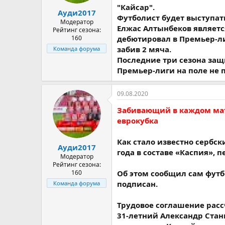
а
"Кайсар".
Ауди2017
Футболист будет выступат
Модератор
Елжас Алтынбеков являетс
Рейтинг сезона:
160
дебютировал в Премьер-лиг
забив 2 мяча.
Команда форума
Последние три сезона за
Премьер-лиги на поле не 
09.08.2020
Забивающий в каждом матч
еврокубка
Как стало известно сербс
Ауди2017
года в составе «Каспия», п
Модератор
Рейтинг сезона:
160
Об этом сообщил сам футб
подписан.
Команда форума
Трудовое соглашение рассч
31-летний Александр Ста