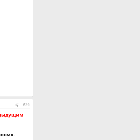
#26
редыдущим
олом».