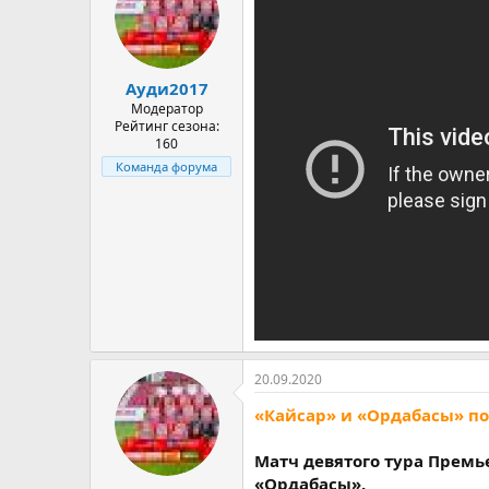
Ауди2017
Модератор
Рейтинг сезона:
160
Команда форума
20.09.2020
«Кайсар» и «Ордабасы» п
Матч девятого тура Прем
«Ордабасы».