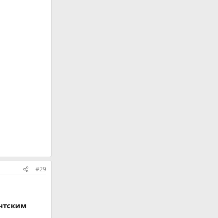
#29
нтским