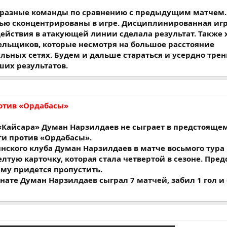
е разные команды по сравнению с предыдущим матчем.
ью сконцентрированы в игре. Дисциплинированная игр
ействия в атакующей линии сделала результат. Также 
ельщиков, которые несмотря на большое расстояние
льных сетях. Будем и дальше стараться и усердно тре
их результатов.
ротив «Ордабасы»
«Кайсара» Думан Нарзилдаев не сыграет в предстояще
ги против «Ордабасы».
ского клуба Думан Нарзилдаев в матче восьмого тура
елтую карточку, которая стала четвертой в сезоне. Пре
му придется пропустить.
ате Думан Нарзилдаев сыграл 7 матчей, забил 1 гол и 