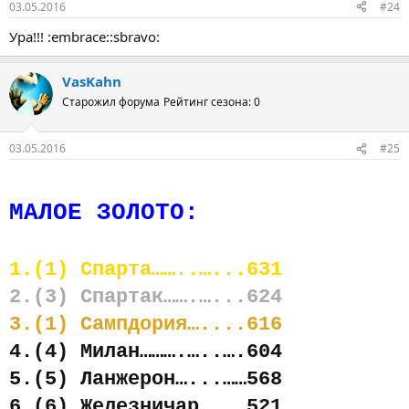
03.05.2016
#24
Ура!!! :embrace::sbravo:
VasKahn
Старожил форума
Рейтинг сезона: 0
03.05.2016
#25
МАЛОЕ ЗОЛОТО:
1.(1) Спарта……..…...631
2.(3) Спартак…….…...624
3.(1) Сампдория…....616
4.(4) Милан……….…..….604
5.(5) Ланжерон…...……568
6.(6) Железничар…..…521