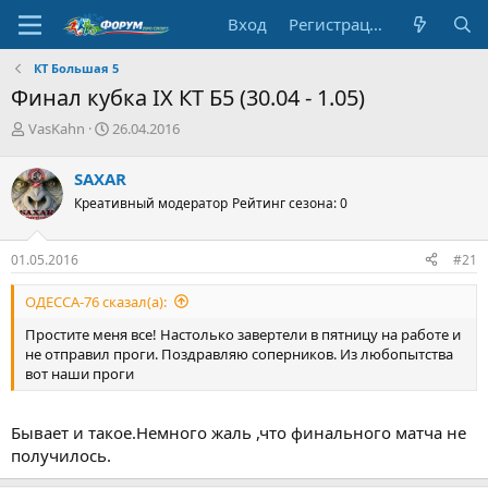
Вход
Регистрация
КТ Большая 5
Финал кубка IX КТ Б5 (30.04 - 1.05)
А
Д
VasKahn
26.04.2016
в
а
т
т
SAXAR
о
а
Креативный модератор
Рейтинг сезона: 0
р
н
т
а
е
ч
01.05.2016
#21
м
а
ы
л
ОДЕССА-76 сказал(а):
а
Простите меня все! Настолько завертели в пятницу на работе и
не отправил проги. Поздравляю соперников. Из любопытства
вот наши проги
Бывает и такое.Немного жаль ,что финального матча не
получилось.