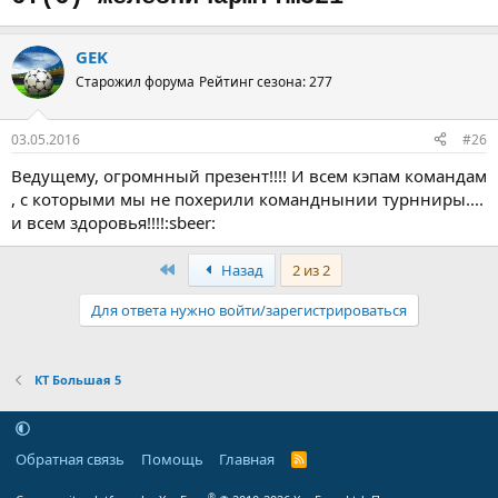
GEK
Старожил форума
Рейтинг сезона: 277
03.05.2016
#26
Ведущему, огромнный презент!!!! И всем кэпам командам
, с которыми мы не похерили команднынии турнниры....
и всем здоровья!!!!:sbeer:
Первый
Назад
2 из 2
Для ответа нужно войти/зарегистрироваться
КТ Большая 5
Обратная связь
Помощь
Главная
R
S
S
®