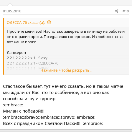
01.05.2016
#19
ОДЕССА-76 сказал(а):
Простите меня все! Настолько завертели в пятницу на работе и
не отправил проги. Поздравляю соперников. Из любопытства
вот наши проги
Ланжерон
2 2 1 2 2 2 2 2 х 1 - Slaxy
2 2 1 2 2 2 2 1 2 1 - ОДЕССА-76
2 2 1 2 2 2 2 1 2 1 - МРАК
Нажмите, чтобы раскрыть...
2 2 1 2 2 2 2 1 2 1 - Marafonec
x 2 x x 2 2 2 x 2 1 - rencis
Стас такое бывает, тут нечего сказать, но в таком матче
мы ждали от Вас что то особенное, а вот оно как
спасиб за игру и турнир
:embrace:
Милан с победой!!!
:embrace::sbravo::embrace::sbravo::embrace:
Всех с праздником Светлой Пасхи!!!! :embrace: