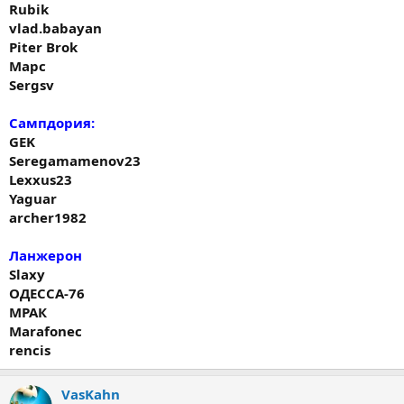
Rubik
vlad.babayan
Piter Brok
Марс
Sergsv
Сампдория:
GEK
Seregamamenov23
Lexxus23
Yaguar
archer1982
Ланжерон
Slaxy
ОДЕССА-76
МРАК
Marafonec
rencis
VasKahn