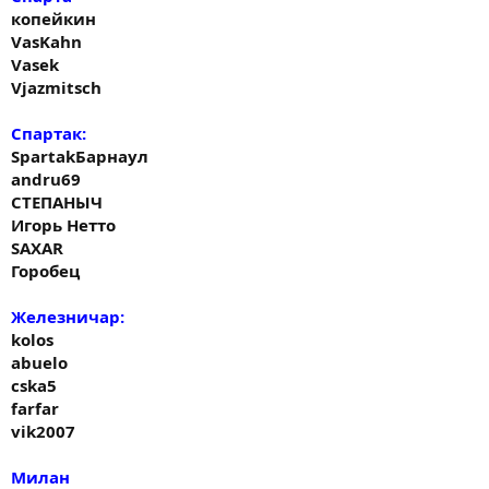
копейкин
VasKahn
Vasek
Vjazmitsch
Спартак:
SpartakБарнаул
andru69
СТЕПАНЫЧ
Игорь Нетто
SAXAR
Горобец
Железничар:
kolos
abuelo
cska5
farfar
vik2007
Милан