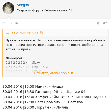
Sergsv
Старожил форума
Рейтинг сезона: 13
01.05.2016
#20
ОДЕССА-76 сказал(а):
Простите меня все! Настолько завертели в пятницу на работе и
не отправил проги. Поздравляю соперников. Из любопытства
вот наши проги
Ланжерон
2 2 1 2 2 2 2 2 х 1 - Slaxy
2 2 1 2 2 2 2 1 2 1 - ОДЕССА-76
2 2 1 2 2 2 2 1 2 1 - МРАК
Нажмите, чтобы раскрыть...
2 2 1 2 2 2 2 1 2 1 - Marafonec
x 2 x x 2 2 2 x 2 1 - rencis
30.04.2016|15:00 Нант - : - Ницца
30.04.2016|16:30 Ганновер 96 - : - Шальке-04
30.04.2016|16:30 Хоффенхайм-1899 - : - Ингольштадт-04
30.04.2016|17:00 Вест Бромвич - : - Вест Хэм
30.04.2016|20:00 Лорьян - : - Лилль