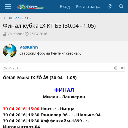
Вход
Регистрация
КТ Большая 5
Финал кубка IX КТ Б5 (30.04 - 1.05)
А
Д
VasKahn
26.04.2016
в
а
т
т
VasKahn
о
а
Старожил форума
Рейтинг сезона: 0
р
н
т
а
е
ч
26.04.2016
#1
м
а
ы
л
Ôèíàë êóáêà IX ÊÒ Á5 (30.04 - 1.05)
а
ФИНАЛ
Милан - Ланжерон
30.04.2016|15:00
Нант - : - Ницца
30.04.2016|16:30 Ганновер 96 - : - Шальке-04
30.04.2016|16:30 Хоффенхайм-1899 - : -
Ингольштадт-04