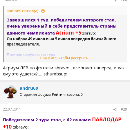
andru69 сказал(а):
Завершился 1 тур, победителем которого стал,
очень уверенный в себе представитель страны
Atrium +5
данного чемпионата
:sbravo:
Он набрал 49 очков и на 5 очков опередил ближайшего
преследователя.
Полные результаты тура:
Нажмите, чтобы раскрыть...
http://www.sports.ru/fantasy/football/league/22475.html
Атриум ЛЕВ по фэнтези:sbravo: , все знает наперед, и как
ему это удается?....:sthumbsup:
andru69
Старожил форума
Рейтинг сезона: 0
22.07.2011
#29
ПАВЛОДАР
Победителем 2 тура стал, с 62 очками
+10
:sbravo: