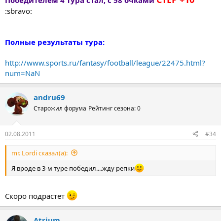
Победителем 4 тура стал, с 58 очками
:sbravo:
Полные результаты тура:
http://www.sports.ru/fantasy/football/league/22475.html?
num=NaN
andru69
Старожил форума
Рейтинг сезона: 0
02.08.2011
#34
mr. Lordi сказал(а):
Я вроде в 3-м туре победил....жду репки
Скоро подрастет
Atrium