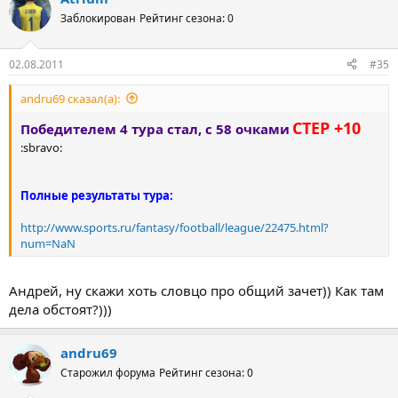
Заблокирован
Рейтинг сезона: 0
02.08.2011
#35
andru69 сказал(а):
CTEP +10
Победителем 4 тура стал, с 58 очками
:sbravo:
Полные результаты тура:
http://www.sports.ru/fantasy/football/league/22475.html?
num=NaN
Андрей, ну скажи хоть словцо про общий зачет)) Как там
дела обстоят?)))
andru69
Старожил форума
Рейтинг сезона: 0