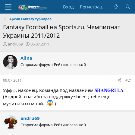
Вход
Регистрация
Архив Fantasy турниров
Fantasy Football на Sports.ru. Чемпионат
Украины 2011/2012
А
Д
andru69
06.07.2011
в
а
т
т
Alina
о
а
Старожил форума
Рейтинг сезона: 0
р
н
т
а
е
ч
09.07.2011
#21
м
а
ы
л
SHANGRI LA
Уффф, наконец. Команда под названием
а
(Андрей -спасибо за поддержку:sbeer: ; тебе еще
мучиться со мной...
)
andru69
Старожил форума
Рейтинг сезона: 0