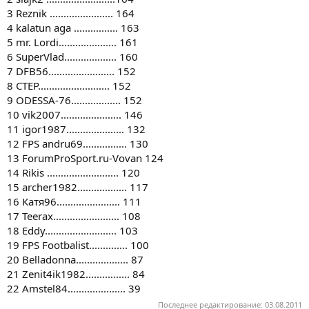
3 Reznik ....................... 164
4 kalatun aga ................ 163
5 mr. Lordi..................... 161
6 SuperVlad................... 160
7 DFB56........................ 152
8 CTEP.......................... 152
9 ODESSA-76.................. 152
10 vik2007...................... 146
11 igor1987..................... 132
12 FPS andru69................ 130
13 ForumProSport.ru-Vovan 124
14 Rikis .......................... 120
15 archer1982.................. 117
16 Катя96....................... 111
17 Teerax........................ 108
18 Eddy.......................... 103
19 FPS Footbalist.............. 100
20 Belladonna................... 87
21 Zenit4ik1982................ 84
22 Amstel84..................... 39
Последнее редактирование:
03.08.2011