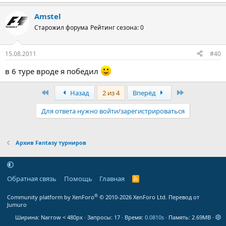
Amstel
Старожил форума
Рейтинг сезона: 0
15.08.2011
#40
в 6 туре вроде я победил
Первый
Последняя
Назад
2 из 4
Вперёд
Для ответа нужно войти/зарегистрироваться
Архив Fantasy турниров
Обратная связь
Помощь
Главная
R
S
S
®
Community platform by XenForo
© 2010-2026 XenForo Ltd.
Перевод от
Jumuro
Ширина
Запросы
17
Время
0.0810s
Память
2.69MB