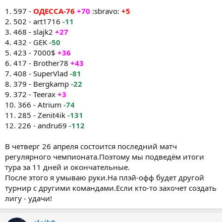
1. 597 -
ОДЕССА-76
+70
:sbravo:
+5
2. 502 - art1716
-11
3. 468 - slajk2
+27
4. 432 - GEK
-50
5. 423 - 7000$
+36
6. 417 - Brother78
+43
7. 408 - SuperVlad
-81
8. 379 - Bergkamp
-22
9. 372 - Teerax
+3
10. 366 - Atrium
-74
11. 285 - Zenit4ik
-131
12. 226 - andru69
-112
В четверг 26 апреля состоится последний матч
регулярного чемпионата.Поэтому мы подведём итоги
тура за 11 дней и окончательные.
После этого я умываю руки.На плэй-офф будет другой
турнир с другими командами.Если кто-то захочет создать
лигу - удачи!