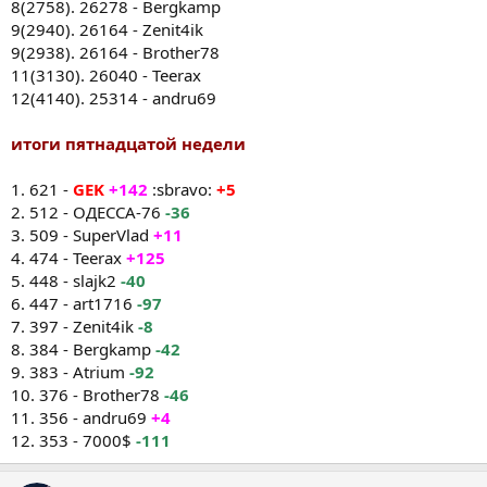
8(2758). 26278 - Bergkamp
9(2940). 26164 - Zenit4ik
9(2938). 26164 - Brother78
11(3130). 26040 - Teerax
12(4140). 25314 - andru69
итоги пятнадцатой недели
1. 621 -
GEK
+142
:sbravo:
+5
2. 512 - ОДЕССА-76
-36
3. 509 - SuperVlad
+11
4. 474 - Teerax
+125
5. 448 - slajk2
-40
6. 447 - art1716
-97
7. 397 - Zenit4ik
-8
8. 384 - Bergkamp
-42
9. 383 - Atrium
-92
10. 376 - Brother78
-46
11. 356 - andru69
+4
12. 353 - 7000$
-111