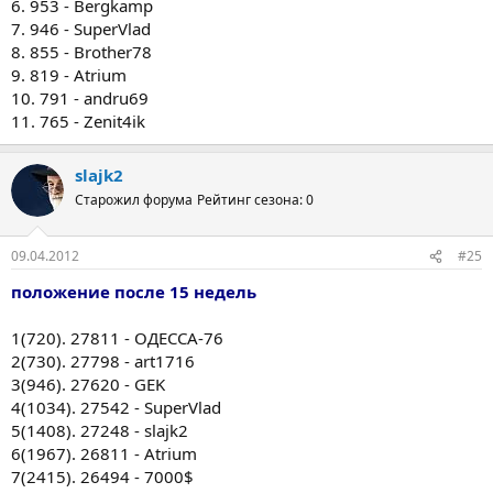
6. 953 - Bergkamp
7. 946 - SuperVlad
8. 855 - Brother78
9. 819 - Atrium
10. 791 - andru69
11. 765 - Zenit4ik
slajk2
Старожил форума
Рейтинг сезона: 0
09.04.2012
#25
положение после 15 недель
1(720). 27811 - ОДЕССА-76
2(730). 27798 - art1716
3(946). 27620 - GEK
4(1034). 27542 - SuperVlad
5(1408). 27248 - slajk2
6(1967). 26811 - Atrium
7(2415). 26494 - 7000$