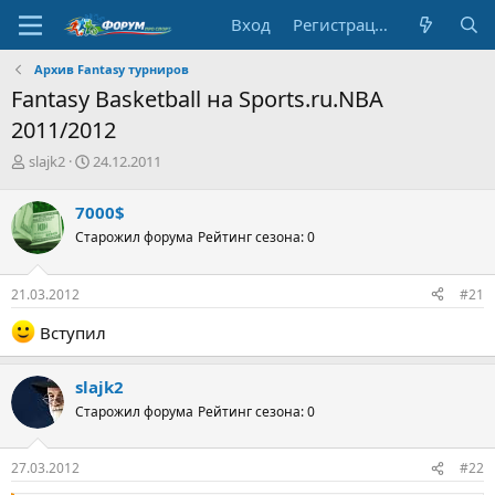
Вход
Регистрация
Архив Fantasy турниров
Fantasy Basketball на Sports.ru.NBA
2011/2012
А
Д
slajk2
24.12.2011
в
а
т
т
7000$
о
а
Старожил форума
Рейтинг сезона: 0
р
н
т
а
е
ч
21.03.2012
#21
м
а
ы
л
Вступил
а
slajk2
Старожил форума
Рейтинг сезона: 0
27.03.2012
#22