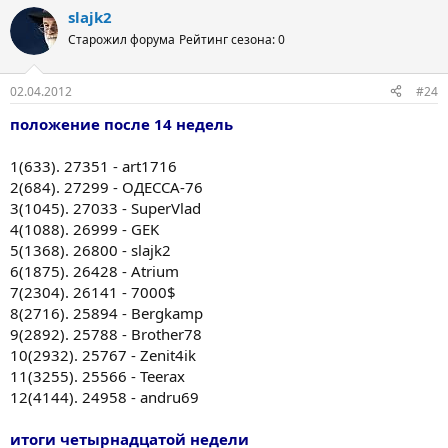
slajk2
Старожил форума
Рейтинг сезона: 0
02.04.2012
#24
положение после 14 недель
1(633). 27351 - art1716
2(684). 27299 - ОДЕССА-76
3(1045). 27033 - SuperVlad
4(1088). 26999 - GEK
5(1368). 26800 - slajk2
6(1875). 26428 - Atrium
7(2304). 26141 - 7000$
8(2716). 25894 - Bergkamp
9(2892). 25788 - Brother78
10(2932). 25767 - Zenit4ik
11(3255). 25566 - Teerax
12(4144). 24958 - andru69
итоги четырнадцатой недели