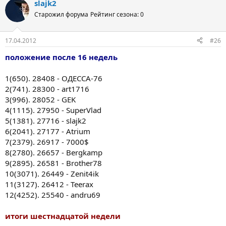
slajk2
Старожил форума
Рейтинг сезона: 0
17.04.2012
#26
положение после 16 недель
1(650). 28408 - ОДЕССА-76
2(741). 28300 - art1716
3(996). 28052 - GEK
4(1115). 27950 - SuperVlad
5(1381). 27716 - slajk2
6(2041). 27177 - Atrium
7(2379). 26917 - 7000$
8(2780). 26657 - Bergkamp
9(2895). 26581 - Brother78
10(3071). 26449 - Zenit4ik
11(3127). 26412 - Teerax
12(4252). 25540 - andru69
итоги шестнадцатой недели