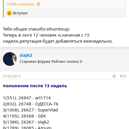
7000$ сказал(а):
Вступил
Тебе общее спасибо:sthumbsup:
Теперь в лиге 12 человек и,начиная с 15
недели,репутация будет добавляться еженедельно.
slajk2
Старожил форума
Рейтинг сезона: 0
27.03.2012
#23
положение после 13 недель
1(551). 26947 - art1716
2(832). 26748 - ОДЕССА-76
3(1008). 26627 - SuperVlad
4(1105). 26568 - GEK
5(1386). 26367 - slajk2
6(1789). 26085 - Atrium