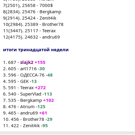
7(2501), 25658 - 7000$
8(2834). 25476 - Bergkamp
9(2914). 25424 - Zenit4ik
10(2984). 25389 - Brother78
11(3447). 25117 - Teerax
12(4175). 24632 - andru69
итоги тринадцатой недели
1. 687 -
slajk2
+155
2. 605 - art1716
-30
3. 596 - ОДЕССА-76
-48
4. 595 - GEK
-13
5. 591 - Teerax
+272
6. 540 - SuperVlad
-113
7. 535 - Bergkamp
+102
8. 476 - Atrium
-125
9. 465 - andru69
+61
10. 456 - Brother78
-29
11. 422 - Zenit4ik
-95