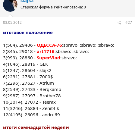
slajk2
Старожил форума
Рейтинг сезона: 0
03.05.2012
#27
итоговое положение
1(504). 29406 -
ОДЕССА-76
:sbravo: :sbravo: :sbravo:
2(845). 29018 -
art1716
:sbravo: :sbravo:
3(999). 28860 -
SuperVlad
:sbravo:
4(1046). 28819 - GEK
5(1247). 28604 - slajk2
6(2231). 27681 - 7000$
7(2296). 27627 - Atrium
8(2549). 27433 - Bergkamp
9(2987). 27097 - Brother78
10(3014). 27072 - Teerax
11(3246). 26884 - Zenit4ik
12(4195). 26096 - andru69
итоги семнадцатой недели