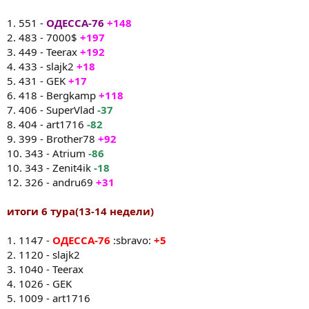
1. 551 -
ОДЕССА-76
+148
2. 483 - 7000$
+197
3. 449 - Teerax
+192
4. 433 - slajk2
+18
5. 431 - GEK
+17
6. 418 - Bergkamp
+118
7. 406 - SuperVlad
-37
8. 404 - art1716
-82
9. 399 - Brother78
+92
10. 343 - Atrium
-86
10. 343 - Zenit4ik
-18
12. 326 - andru69
+31
итоги 6 тура(13-14 недели)
1. 1147 -
ОДЕССА-76
:sbravo:
+5
2. 1120 - slajk2
3. 1040 - Teerax
4. 1026 - GEK
5. 1009 - art1716