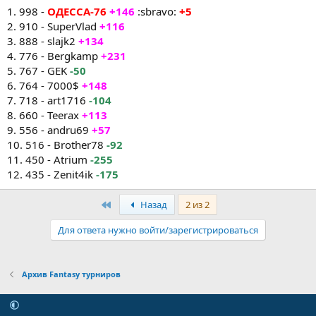
1. 998 -
ОДЕССА-76
+146
:sbravo:
+5
2. 910 - SuperVlad
+116
3. 888 - slajk2
+134
4. 776 - Bergkamp
+231
5. 767 - GEK
-50
6. 764 - 7000$
+148
7. 718 - art1716
-104
8. 660 - Teerax
+113
9. 556 - andru69
+57
10. 516 - Brother78
-92
11. 450 - Atrium
-255
12. 435 - Zenit4ik
-175
Первый
Назад
2 из 2
Для ответа нужно войти/зарегистрироваться
Архив Fantasy турниров