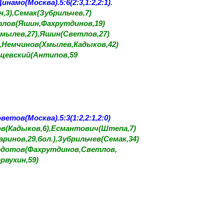
намо(Москва).5:6(2:3,1:2,2:1).
3),Семак(Зубрильчев,7)
тлов(Яшин,Фахрутдинов,19)
мылев,27),Яшин(Светлов,27)
),Немчинов(Хмылев,Кадыков,42)
щевский(Антипов,59
етов(Москва).5:3(1:2,2:1,2:0)
в(Кадыков,6),Есмантович(Штепа,7)
инов,29,бол.),Зубрильчев(Семак,34)
Федотов(Фахрутдинов,Светлов,
рвухин,59)