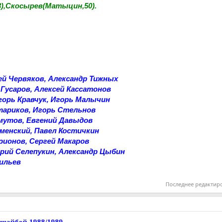
3),Скосырев(Матыцин,50).
ей Червяков, Александр Тижных
 Гусаров, Алексей Кассатонов
орь Кравчук, Игорь Малычин
тариков, Игорь Стельнов
мутов, Евгений Давыдов
аменский, Павел Костичкин
рионов, Сергей Макаров
рий Селепукин, Александр Цыбин
ильев
Последнее редактир
шайбой 1988/1989