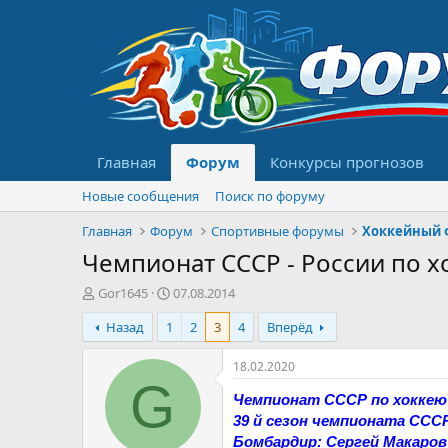
Главная
Форум
Конкурсы прогнозов
Новые сообщения
Поиск по форуму
Главная
Форум
Спортивные форумы
Хоккейный 
Чемпионат СССР - России по 
А
Д
Gor1645
07.08.2014
в
а
Назад
1
2
3
4
Вперёд
т
т
о
а
р
н
18.02.2020
т
а
G
е
ч
Чемпионат СССР по хоккею 
м
а
39 й сезон чемпионата ССС
ы
л
Бомбардир: Сергей Макаров (