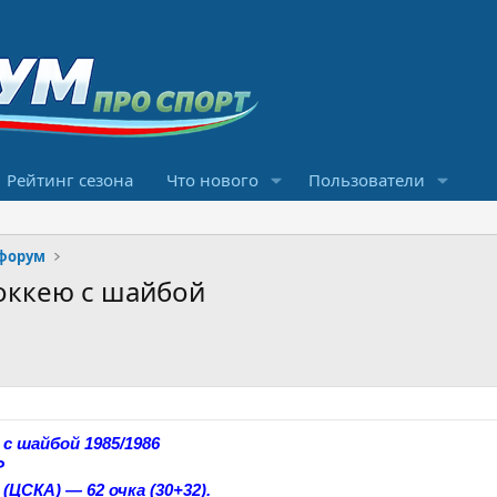
Рейтинг сезона
Что нового
Пользователи
форум
хоккею с шайбой
с шайбой 1985/1986
Р
ЦСКА) — 62 очка (30+32).