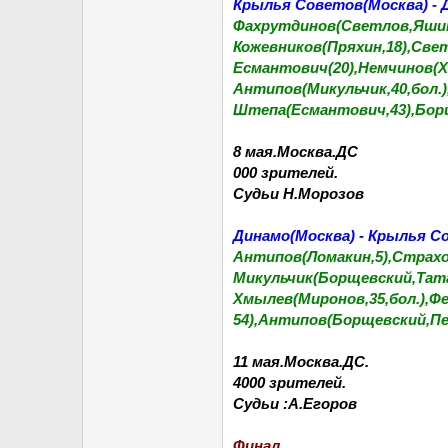
Крылья Советов(Москва) - Ди
Фахрутдинов(Светлов,Яшин,
Кожевников(Пряхин,18),Све
Есмантович(20),Немчинов(Х
Антипов(Микульчик,40,бол.
Штепа(Есмантович,43),Бор
8 мая.Москва.ДС
000 зрителей.
Судьи Н.Морозов
Динамо(Москва) - Крылья Сов
Антипов(Ломакин,5),Страхо
Микульчик(Борщевский,Татар
Хмылев(Миронов,35,бол.),
54),Антипов(Борщевский,Пе
11 мая.Москва.ДС.
4000 зрителей.
Судьи :А.Егоров
Финал