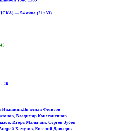
ЦСКА) — 54 очка (21+33).
 45
- 26
й Ивашкин,Вячеслав Фетисов
сатонов, Владимир Константинов
ахов, Игорь Малычин, Сергей Зубов
 Андрей Хомутов, Евгений Давыдов