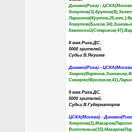
Динамо(Рига) - ЦСКА(Москва).
Хомутов(3),Крутов(9),Зелеп
Ларионов(Крутов,25,мен.),Ф
Хомутов(Быков,34),Зиновье
Каменский(Стариков,47),Вар
8 мая.Рига.ДС.
5000 зрителей.
Судьи В.Якушев
Динамо(Рига) - ЦСКА(Москва).
Знарок(Варянов,Зиновьев,40
Семеряк(Фроликов,41),Ларио
9 мая.Рига.ДС.
5000 зрителей.
Судьи В.Губернаторов
ЦСКА(Москва) - Динамо(Рига).
Хомутов(2),Макаров(Ларионо
Витолиньш(15),Макаров(Ла