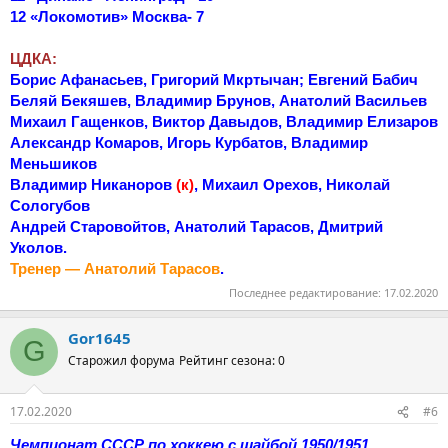
12 «Локомотив» Москва- 7
ЦДКА:
Борис Афанасьев, Григорий Мкртычан; Евгений Бабич
Беляй Бекяшев, Владимир Брунов, Анатолий Васильев
Михаил Гащенков, Виктор Давыдов, Владимир Елизаров
Александр Комаров, Игорь Курбатов, Владимир
Меньшиков
Владимир Никаноров
(к)
, Михаил Орехов, Николай
Сологубов
Андрей Старовойтов, Анатолий Тарасов, Дмитрий
Уколов.
Тренер — Анатолий Тарасов
.
Последнее редактирование:
17.02.2020
Gor1645
G
Старожил форума
Рейтинг сезона: 0
17.02.2020
#6
Чемпионат СССР по хоккею с шайбой 1950/1951