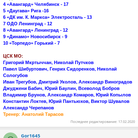
4 «Авангард» Челябинск - 17
5 «Даугава» Рига -16
6 «ДК им. К. Маркса» Электросталь - 13
7 ОДО Ленинград - 12
8 «Авангард» Ленинград - 12
9 «Динамо» Новосибирск - 9
10 «Торпедо» Горький - 7
ЦСК МО:
Григорий Мкртыччан, Николай Путчков
Павел Шибуртович, Генрих Сидоренков, Николай
Сологубов
Иван Трегубов, Дмитрий Уколов, Александр Виноградов
Джуджени Бабич, Юрий Баулин, Всеволод Бобров
Владимир Брунов, Александр Комаров, Юрий Копылов
Константин Локтев, Юрий Пантьюхов, Виктор Шувалов
Александр Черепанов
Тренер: Анатолий Тарасов
Последнее редактирование:
17.02.2020
Gor1645