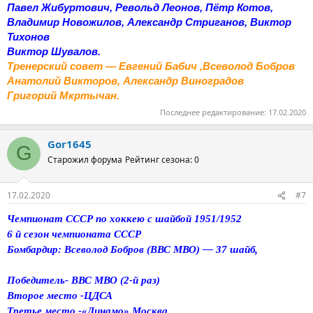
Павел Жибуртович, Револьд Леонов, Пётр Котов,
Владимир Новожилов, Александр Стриганов, Виктор
Тихонов
Виктор Шувалов.
Тренерский совет — Евгений Бабич ,Всеволод Бобров
Анатолий Викторов, Александр Виноградов
Григорий Мкртычан.
Последнее редактирование:
17.02.2020
Gor1645
G
Старожил форума
Рейтинг сезона: 0
17.02.2020
#7
Чемпионат СССР по хоккею с шайбой 1951/1952
6 й сезон чемпионата СССР
Бомбардир: Всеволод Бобров (ВВС МВО) — 37 шайб,
Победитель- ВВС МВО (2-й раз)
Второе место -ЦДСА
Третье место -«Динамо» Москва