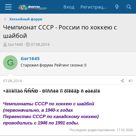
Вход
Регистрация
Хоккейный форум
Чемпионат СССР - России по хоккею с
шайбой
А
Д
Gor1645
07.08.2014
в
а
т
т
Gor1645
G
о
а
Старожил форума
Рейтинг сезона: 0
р
н
т
а
е
ч
07.08.2014
#1
м
а
ы
л
×åìïèîíàò ÑÑÑÐ - Ðîññèè ïî õîêêåþ ñ øàéáîé
а
Чемпионаты СССР по хоккею с шайбой
(первоначально, в 1940-х годах
Первенство СССР по канадскому хоккею)
проводились с 1946 по 1991 годы.
Последнее редактирование:
17.02.2020