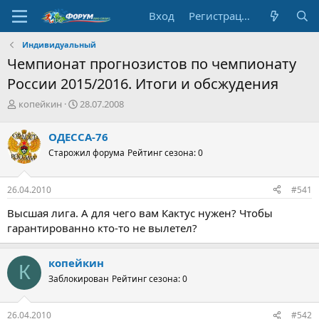
Вход
Регистрация
Индивидуальный
Чемпионат прогнозистов по чемпионату
России 2015/2016. Итоги и обсжудения
А
Д
копейкин
28.07.2008
в
а
т
т
ОДЕССА-76
о
а
Старожил форума
Рейтинг сезона: 0
р
н
т
а
е
ч
26.04.2010
#541
м
а
ы
л
Высшая лига. А для чего вам Кактус нужен? Чтобы
а
гарантированно кто-то не вылетел?
копейкин
К
Заблокирован
Рейтинг сезона: 0
26.04.2010
#542