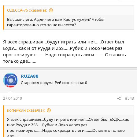
ОДЕССА-76 сказал(а):
Высшая лига. А для чего вам Кактус нужен? Чтобы
гарантированно кто-то не вылетел?
Я всех спрашивал...будут играть или нет.....Ответ был
БУДУ....как и от Рууда и ZSS.....Рубик и Локо через раз
прогнозируют........Надо сокращать лиги.........Оставить
только две.......
RUZA88
Старожил форума
Рейтинг сезона: 0
27.04.2010
#543
копейкин сказал(а):
Я всех спрашивал...будут играть или нет.....Ответ был БУДУ....как
и от Рууда и ZSS.....Рубик и Локо через раз
прогнозируют........Надо сокращать лиги.........Оставить только
две.......