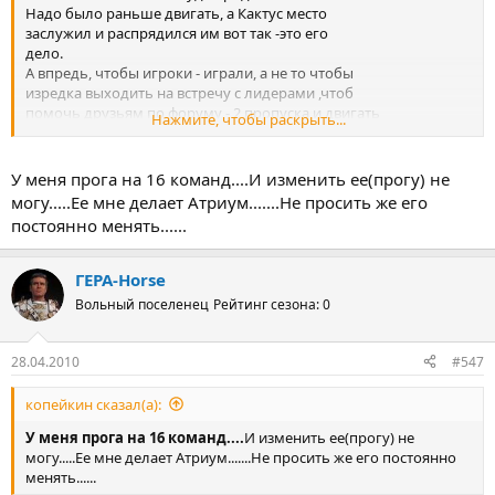
Надо было раньше двигать, а Кактус место
заслужил и распрядился им вот так -это его
дело.
А впредь, чтобы игроки - играли, а не то чтобы
изредка выходить на встречу с лидерами ,чтоб
помочь друзьям по форуму - 2 пропуска и двигать
Нажмите, чтобы раскрыть...
всю таблицу .
У меня прога на 16 команд....И изменить ее(прогу) не
могу.....Ее мне делает Атриум.......Не просить же его
постоянно менять......
ГЕРА-Horse
Вольный поселенец
Рейтинг сезона: 0
28.04.2010
#547
копейкин сказал(а):
У меня прога на 16 команд....
И изменить ее(прогу) не
могу.....Ее мне делает Атриум.......Не просить же его постоянно
менять......