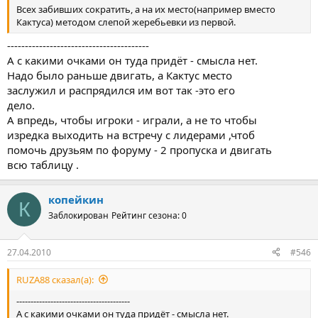
Всех забивших сократить, а на их место(например вместо
Кактуса) методом слепой жеребьевки из первой.
----------------------------------------
А с какими очками он туда придёт - смысла нет.
Надо было раньше двигать, а Кактус место
заслужил и распрядился им вот так -это его
дело.
А впредь, чтобы игроки - играли, а не то чтобы
изредка выходить на встречу с лидерами ,чтоб
помочь друзьям по форуму - 2 пропуска и двигать
всю таблицу .
копейкин
К
Заблокирован
Рейтинг сезона: 0
27.04.2010
#546
RUZA88 сказал(а):
----------------------------------------
А с какими очками он туда придёт - смысла нет.