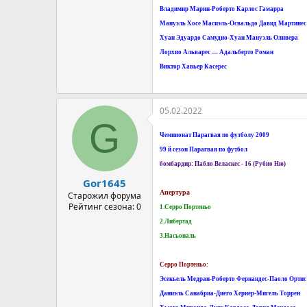
Владимир Марин-Роберто Карлос Гамарра
Мануэль Хосе Масиэль-Освальдо Давид Мартинес
Хуан Эдуардо Самудио-Хуан Мануэль Оливера
Лорхио Альварес — Адальберто Роман
Виктор Хавьер Касерес
05.02.2022
G
Чемпионат Парагвая по футболу 2009
99 й сезон Парагвая по футбол
бомбардир: Пабло Веласкес - 16 (Рубио Ню)
Gor1645
Апертура
Старожил форума
Рейтинг сезона: 0
1.Серро Портеньо
2.Либертад
3.Насьональ
Серро Портеньо:
Эсекьель Медран-Роберто Фернандес-Паоло Ортис
Даниэль Санабриа-Диего Хернер-Мигель Торрен