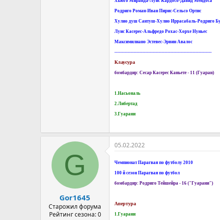
Хьюго Миранда-Луис Кардосо-Давид Мендоса
Родриго Роман-Иван Пирис-Сельсо Ортис
Хулио душ Сантуш-Хулио Иррасабаль-Родриго Б
Луис Касерес-Альфредо Рохас-Хорхе Нуньес
Максимилиано Эстевес-Эрвин Авалос
------------------------------------------------------------------
Клаусура
бомбардир: Сесар Касерес Каньете - 11 (Гуаран)
1.Насьональ
2.Либертад
3.Гуарани
05.02.2022
G
Чемпионат Парагвая по футболу 2010
100 й сезон Парагвая по футбол
бомбардир: Родриго Тейшейра - 16 ("Гуарани")
Gor1645
Апертура
Старожил форума
Рейтинг сезона: 0
1.Гуарани