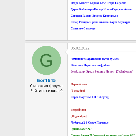
Педро Бенитес-Карлос Баэс-Педро Сарабия
Дарио Кабальеро-Нестор Исаси-Серджио Акино
Серафин Гарсия-Эрнесто Кристальдо
Сезар Рамирес-Эрвин Авалос-Хорхе Ачукарро
Сантьяго Сальседо
05.02.2022
G
Чемпионат Парагвая по футболу 2006
96 й сезон Парагвая по футбол
бомбардир: Эрнан Родриго Лопес​ - 27 (Либертад)
Gor1645
Первый этап
Старожил форума
Рейтинг сезона: 0
[6 декабря]
Серро Портеньо 0-0 Либертад
Второй этап
[10 декабря]
Либертад 2-1 Серро Портеньо
Эрнан Лопес 24"
Серхио Акино 28"----------Алехандро да Силва 60"