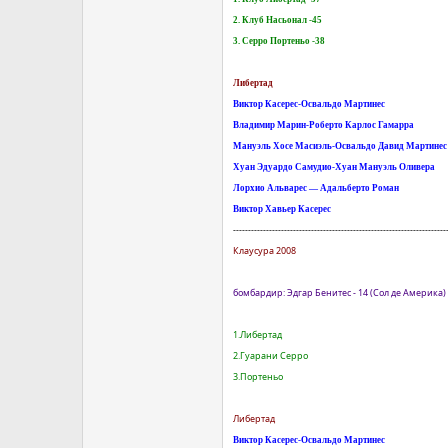
2. Клуб Насьонал -45
3. Серро Портеньо -38
Либертад
Виктор Касерес-Освальдо Мартинес
Владимир Марин-Роберто Карлос Гамарра
Мануэль Хосе Масиэль-Освальдо Давид Мартинес
Хуан Эдуардо Самудио-Хуан Мануэль Оливера
Лорхио Альварес — Адальберто Роман
Виктор Хавьер Касерес
-----------------------------------------------------------------------
Клаусура 2008
бомбардир: Эдгар Бенитес - 14 (Сол де Америка)
1.Либертад
2.Гуарани Серро
3.Портеньо
Либертад
Виктор Касерес-Освальдо Мартинес