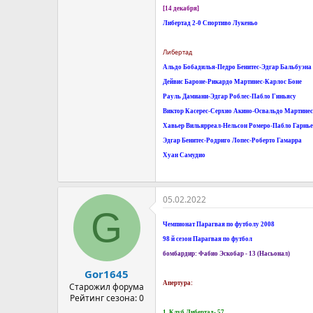
[14 декабря]
Либертад 2-0 Спортиво Лукеньо
Либертад
Альдо Бобадилья-Педро Бенитес-Эдгар Бальбуэна
Дейвис Бароне-Рикардо Мартинес-Карлос Боне
Рауль Дамиани-Эдгар Роблес-Пабло Гиньясу
Виктор Касерес-Серхио Акино-Освальдо Мартинес
Хавьер Вильярреал-Нельсон Ромеро-Пабло Гарнье
Эдгар Бенитес-Родриго Лопес-Роберто Гамарра
Хуан Самудио
05.02.2022
G
Чемпионат Парагвая по футболу 2008
98 й сезон Парагвая по футбол
бомбардир: Фабио Эскобар - 13 (Насьонал)
Gor1645
Апертура:
Старожил форума
Рейтинг сезона: 0
1. Клуб Либертад- 57