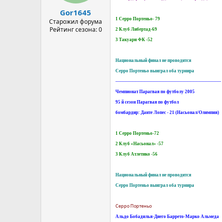
а
Gor1645
1 Серро Портеньо- 79
Старожил форума
Рейтинг сезона: 0
2 Клуб Либертад-69
3 Такуари ФК -52
Национальный финал не проводится
Серро Портеньо выиграл оба турнира
-----------------------------------------------------------------------
Чемпионат Парагвая по футболу 2005
95 й сезон Парагвая по футбол
бомбардир: Данте Лопес - 21 (Насьонал/Олимпия)
1 Серро Портеньо-72
2 Клуб «Насьонал» -57
3 Клуб Атлетико -56
Национальный финал не проводится
Серро Портеньо выиграл оба турнира
Серро Портеньо
Альдо Бобадилья-Диего Баррето-Марко Альмеда