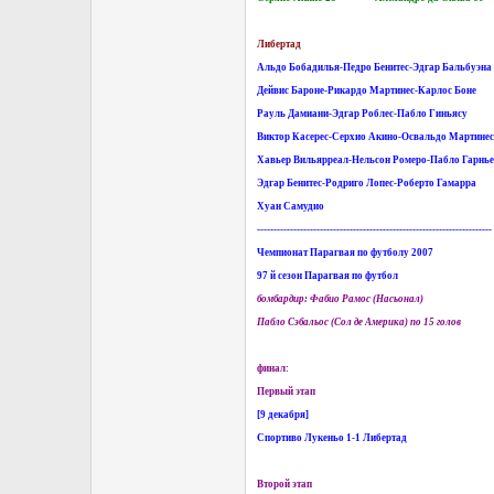
Либертад
Альдо Бобадилья-Педро Бенитес-Эдгар Бальбуэна
Дейвис Бароне-Рикардо Мартинес-Карлос Боне
Рауль Дамиани-Эдгар Роблес-Пабло Гиньясу
Виктор Касерес-Серхио Акино-Освальдо Мартинес
Хавьер Вильярреал-Нельсон Ромеро-Пабло Гарнье
Эдгар Бенитес-Родриго Лопес-Роберто Гамарра
Хуан Самудио
-----------------------------------------------------------------------
Чемпионат Парагвая по футболу 2007
97 й сезон Парагвая по футбол
бомбардир: Фабио Рамос (Насьонал)
Пабло Сэбальос (Сол де Америка) по 15 голов
финал:
Первый этап
[9 декабря]
Спортиво Лукеньо 1-1 Либертад
Второй этап