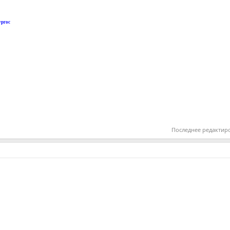
ургос
Последнее редактир