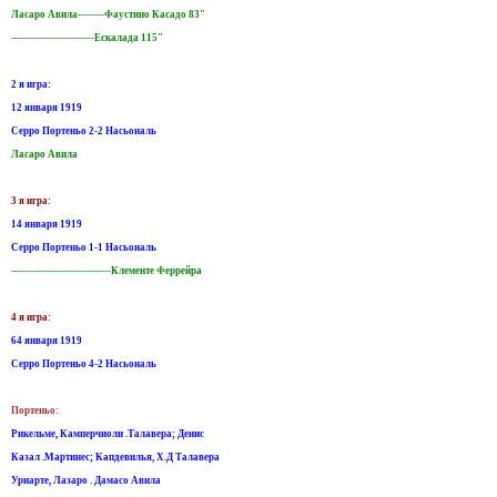
Ласаро Aвила--------Фаустино Касадо 83"
-------------------------Eскалада 115"
2 я игра:
12 января 1919
Серро Портеньо 2-2 Насьональ
Ласаро Aвила
3 я игра:
14 января 1919
Серро Портеньо 1-1 Насьональ
------------------------------Клементе Феррейра
4 я игра:
64 января 1919
Серро Портеньо 4-2 Насьональ
Портеньо:
Рикельме, Камперчиоли .Талавера; Денис
Казал .Мартинес; Капдевилья, Х.Д Талавера
Уриарте, Лазаро . Дамасо Авила