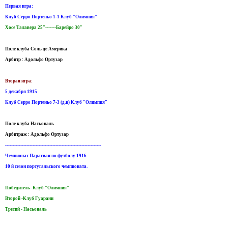
Первая игра:
Клуб Серро Портеньо 1-1 Клуб "Олимпия"
Хосе Талавера 25"-------Барейро 30"
Поле клуба Соль де Америка
Арбитр : Адольфо Oртузар
Вторая игра:
5 декабря 1915
Клуб Серро Портеньо 7-3 (д.в) Клуб "Олимпия"
Поле клуба Насьональ
Арбитраж : Адольфо Oртузар
---------------------------------------------------------------
Чемпионат Парагвая по футболу 1916
10 й сезон португальского чемпионата.
Победитель- Клуб "Олимпия"
Второй -Клуб Гуарани
Третий - Насьональ