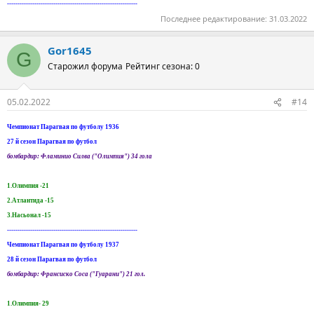
--------------------------------------------------------------
Последнее редактирование:
31.03.2022
Gor1645
G
Старожил форума
Рейтинг сезона: 0
05.02.2022
#14
Чемпионат Парагвая по футболу 1936
27 й сезон Парагвая по футбол
бомбардир: Фламинио Силва ("Олимпия") 34 гола
1.Олимпия -21
2.Атлантида -15
3.Насьонал -15
--------------------------------------------------------------
Чемпионат Парагвая по футболу 1937
28 й сезон Парагвая по футбол
бомбардир: Франсиско Соса ("Гуарани") 21 гол.
1.Олимпия- 29