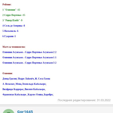
Рейтинг:
1 "Олимпия" -15
2 Серро Портеньо -15
3 "Ривер Плейт" -9
4 Соль де Америка -8
5 Насьональ- 6
6 Гуарани -5
Матч за чемпионство:
Олимпия Асунсьон – Серро Портеньо Асунсьон 2:2
Олимпия Асунсьон – Серро Портеньо Асунсьон 1:1
Олимпия Асунсьон – Серро Портеньо Асунсьон 3:2
Олимпия:
Дэвид Грасия; Педро Лаkoniч, Ж. Соса Гаона
А. Веласкес, Мена,Леопольдо Кабальеро;
Вилфридо Каррерас, Висенте Кабальеро,
Франсиско Кабальеро , Карлос Олива, Барейро;
Последнее редактирование:
31.03.2022
Gor1645