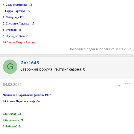
4. Соль де Америка - 18
5.Серро Портеньо - 17
6. Либертад - 17
7. Спортиво Лукеньо - 17
8. Гуарани - 16
9. Президент Хейс - 16
10.Састре Спорт - 5 вылет
Последнее редактирование:
31.03.2022
Gor1645
G
Старожил форума
Рейтинг сезона: 0
04.02.2022
#11
Чемпионат Парагвая по футболу 1927
20 й сезон Парагвая по футбол
1.Олимпия -24
2.Националь -21
3.Либертад -21
-------------------------------------------------------------