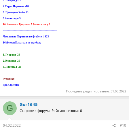
6. Либертад -20
7.Серро Портеньо -18
8. Президент Хейс- 13
9.Атлантида -9
10. Атлетико Триунфо- 5 Вылет в лигу 2
---------------------------------------------------------------
Чемпионат Парагвая по футболу 1923
16 й сезон Парагвая по футболу
1. Гуарани -29
2.Олимпия -26
3. Либертад -23
Гуарани:
Диас Эусебио
Последнее редактирование:
31.03.2022
Gor1645
G
Старожил форума
Рейтинг сезона: 0
04.02.2022
#10