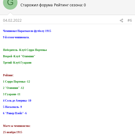
G
Старожил форума
Рейтинг сезона: 0
04.02.2022
#6
Чемпионат Парагвая по футболу 1915
9 й сезон чеипионата.
Победитель -Клуб Серро Портеньо
Второй -Клуб "Олимпия"
Третий -Клуб Гуарани
Рейтинг:
1 Серро Портеньо -12
2 "Олимпия" -12
3 Гуарани -11
4 Соль де Америка -10
5 Насьональ -9
6 "Ривер Плейт"- 6
Матч за чемпионство:
25 ноября 1915