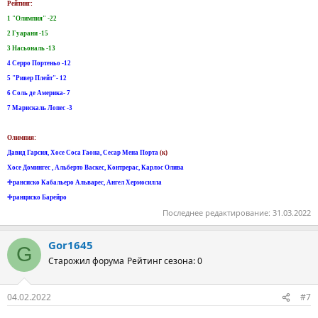
Рейтинг:
1 "Олимпия" -22
2 Гуарани -15
3 Насьональ -13
4 Серро Портеньо -12
5 "Ривер Плейт"- 12
6 Соль де Америка- 7
7 Марискаль Лопес -3
Олимпия:
Давид Гарсия, Хосе Соса Гаона, Сесар Мена Порта
(к)
Хосе Домингес , Альберто Васкес, Контрерас, Карлос Олива
Франсиско Кабальеро Альварес, Ангел Хермосилла
Франциско Барейро
Последнее редактирование:
31.03.2022
Gor1645
G
Старожил форума
Рейтинг сезона: 0
04.02.2022
#7