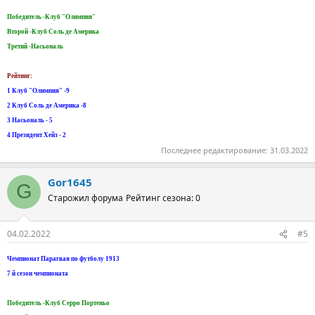
Победитель -Клуб "Олимпия"
Второй -Клуб Соль де Америка
Третий -Насьональ
Рейтинг:
1 Клуб "Олимпия" -9
2 Клуб Соль де Америка -8
3 Насьональ - 5
4 Президент Хейз - 2
Последнее редактирование:
31.03.2022
Gor1645
G
Старожил форума
Рейтинг сезона: 0
04.02.2022
#5
Чемпионат Парагвая по футболу 1913
7 й сезон чемпионата
Победитель -Клуб Серро Портеньо