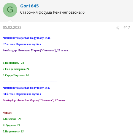
Gor1645
G
Старожил форума
Рейтинг сезона: 0
05.02.2022
#17
Чемпионат Парагвая по футболу 1946
37 й сезон Парагвая по футбол
бомбардир: Леокадио Марин ("Олимпия"), 25 голов.
1.Националь - 28
2.Сол де Америка- 24
3.Серро Портеньо 24
-------------------------------------------------------------
Чемпионат Парагвая по футболу 1947
38 й сезон Парагвая по футбол
бомбардир: Леокадио Марин ("Олимпия") 27 голов.
Финал:
1.Олимпия - 26
2. Гуарани -24
3.Националь - 23