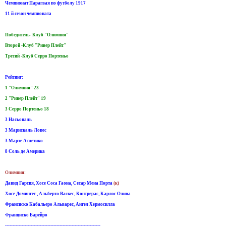
Чемпионат Парагвая по футболу 1917
11 й сезон чемпионата
Победитель- Клуб "Олимпия"
Второй -Клуб "Ривер Плейт"
Третий -Клуб Серро Портеньо
Рейтинг:
1 "Олимпия" 23
2 "Ривер Плейт" 19
3 Серро Портеньо 18
3 Насьональ
3 Марискаль Лопес
3 Maрте Атлетико
8 Соль де Америка
Олимпия:
Давид Гарсия, Хосе Соса Гаона, Сесар Мена Порта
(к)
Хосе Домингес , Альберто Васкес, Контрерас, Карлос Олива
Франсиско Кабальеро Альварес, Ангел Хермосилла
Франциско Барейро
---------------------------------------------------------------