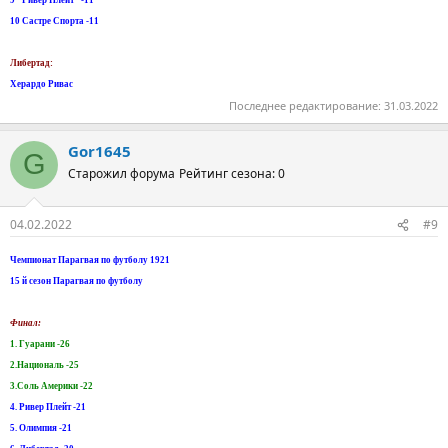
9 "Ривер Плейт" -11
10 Састре Спорта -11
Либертад:
Херардо Ривас
Последнее редактирование:
31.03.2022
Gor1645
G
Старожил форума
Рейтинг сезона: 0
04.02.2022
#9
Чемпионат Парагвая по футболу 1921
15 й сезон Парагвая по футболу
Финал:
1. Гуарани -26
2.Националь -25
3.Соль Америки -22
4. Ривер Плейт -21
5. Олимпия -21