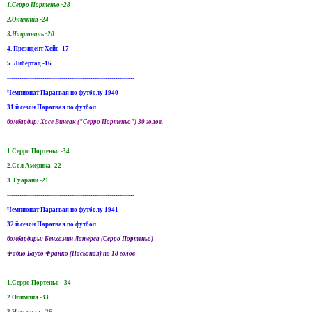
1.Серро Портеньо -28
2.Олимпия -24
3.Националь -20
4. Президент Хейс -17
5. Либертад -16
-------------------------------------------------------------
Чемпионат Парагвая по футболу 1940
31 й сезон Парагвая по футбол
бомбардир: Хосе Винсак ("Серро Портеньо") 30 голов.
1.Серро Портеньо -34
2.Сол Америка -22
3. Гуарани -21
-------------------------------------------------------------
Чемпионат Парагвая по футболу 1941
32 й сезон Парагвая по футбол
бомбардиры: Бенхамин Латерса (Серро Портеньо)
Фабио Баудо Франко (Насьонал) по 18 голов
1.Серро Портеньо - 34
2.Олимпия -33