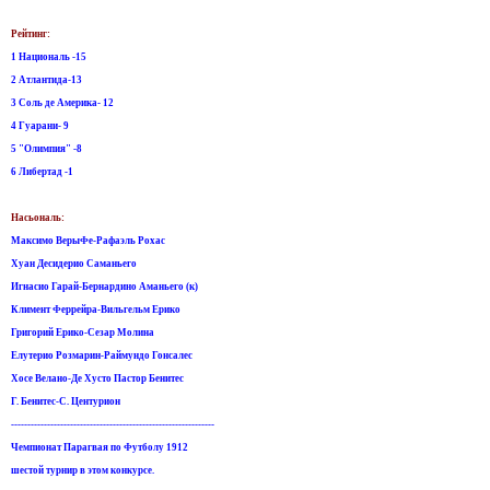
Рейтинг:
1 Националь -15
2 Aтлантида-13
3 Соль де Америка- 12
4 Гуарани- 9
5 "Олимпия" -8
6 Либертад -1
Насьональ:
Максимо ВерыФе-Рафаэль Рохас
Хуан Десидерио Саманьего
Игнасио Гарай-Бернардино Аманьего (к)
Климент Феррейра-Вильгельм Eрико
Григорий Eрико-Сезар Молина
Eлутерио Розмарин-Раймундо Гонсалес
Хосе Велано-Де Хусто Пастор Бенитес
Г. Бенитес-C. Центурион
--------------------------------------------------------------
Чемпионат Парагвая по Футболу 1912
шестой турнир в этом конкурсе.