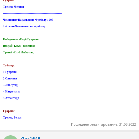
Гуарани:
Тренер: Мелиан
---------------------------------------------------------------
Чемпионат Парагвая по Футболу 1907
2-й сезон Чемпионат по Футболу
Победитель -Клуб Гуарани
Второй -Клуб "Олимпия"
Третий -Клуб Либертад
Таблица:
1 Гуарани
2 Олимпия
3 Либертад
4 Националь
5 Атлантида
Гуарани:
Тренер: Белья
Последнее редактирование:
31.03.2022
Gor1645