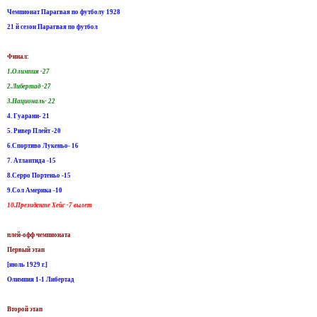
Чемпионат Парагвая по футболу 1928
21 й сезон Парагвая по футбол
Финал:
1.Олимпия -27
2.Либертад -27
3.Националь- 22
4. Гуарани- 21
5. Ривер Плейт -20
6.Спортиво Лукеньо- 16
7. Атлантида -15
8.Серро Портеньо -15
9.Сол Америка -10
10.Президенте Хейс -7 вылет
плей-офф чемпионата
Первый этап
[июль 1929 г.]
Олимпия 1-1 Либертад
Второй этап