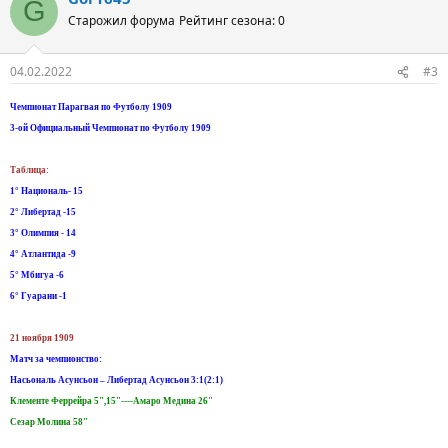
G
Старожил форума
Рейтинг сезона: 0
04.02.2022
#3
Чемпионат Парагвая по Футболу 1909
3-ой Официальный Чемпионат по Футболу 1909
Таблица:
1° Националь- 15
2° Либертад -15
3° Олимпия - 14
4° Атлантида -9
5° Mбигуа -6
6° Гуарани -1
21 ноября 1909
Матч за чемпионство:
Насьональ Асунсьон – Либертад Асунсьон 3:1(2:1)
Клементе Феррейра 5",15"----Амаро Медина 26"
Сезар Молина 58"