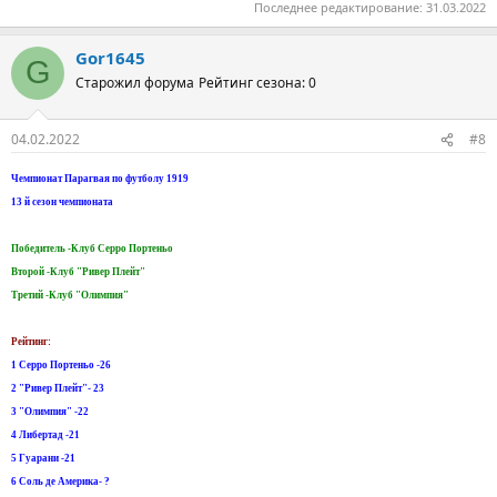
Последнее редактирование:
31.03.2022
Gor1645
G
Старожил форума
Рейтинг сезона: 0
04.02.2022
#8
Чемпионат Парагвая по футболу 1919
13 й сезон чемпионата
Победитель -Клуб Серро Портеньо
Второй -Клуб "Ривер Плейт"
Третий -Клуб "Олимпия"
Рейтинг:
1 Серро Портеньо -26
2 "Ривер Плейт"- 23
3 "Олимпия" -22
4 Либертад -21
5 Гуарани -21
6 Соль де Америка- ?