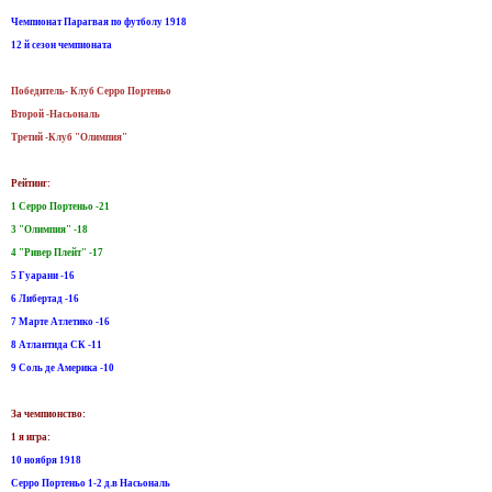
Чемпионат Парагвая по футболу 1918
12 й сезон чемпионата
Победитель- Клуб Серро Портеньо
Второй -Насьональ
Третий -Клуб "Олимпия"
Рейтинг:
1 Серро Портеньо -21
3 "Олимпия" -18
4 "Ривер Плейт" -17
5 Гуарани -16
6 Либертад -16
7 Maрте Атлетико -16
8 Aтлантида СК -11
9 Соль де Америка -10
За чемпионство:
1 я игра:
10 ноября 1918
Серро Портеньо 1-2 д.в Насьональ