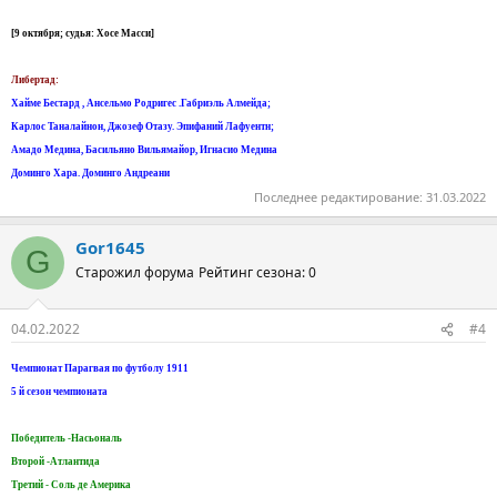
[9 октября; судья: Хосе Масси]
Либертад:
Хайме Бестард , Ансельмо Родригес .Габриэль Алмейда;
Карлос Taналайнон, Джозеф Oтазу. Эпифаний Лафуентн;
Амадо Медина, Басильяно Вильямайор, Игнасио Медина
Доминго Хара. Доминго Aндреани
Последнее редактирование:
31.03.2022
Gor1645
G
Старожил форума
Рейтинг сезона: 0
04.02.2022
#4
Чемпионат Парагвая по футболу 1911
5 й сезон чемпионата
Победитель -Насьональ
Второй -Атлантида
Третий - Соль де Америка