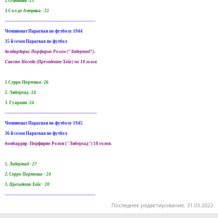
2.Олимпия -23
3.Сол де Америка - 22
--------------------------------------------------------------
Чемпионат Парагвая по футболу 1944
35 й сезон Парагвая по футбол
бомбардиры: Порфирио Ролон ("Либертад").
Сиксто Носеда (Президенте Хейс) по 18 голов
1.Серро Портеньо- 26
2. Либертад -24
3. Гуарани -24
---------------------------------------------------------------
Чемпионат Парагвая по футболу 1945
36 й сезон Парагвая по футбол
бомбардир: Порфирио Ролон ("Либертад") 18 голов.
1. Либертад - 27
2. Серро Портеньо - 24
3. Президент Хейс - 20
--------------------------------------------------------------
Последнее редактирование:
31.03.2022