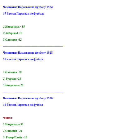
Чемпионат Парагвая по футболу 1924
17 й сезон Парагвая по футболу
1.Националь - 18
2.Либертад -16
3.Олимпия -12
----------------------------------------------------------------
Чемпионат Парагвая по футболу 1925
18 й сезон Парагвая по футбол
1.Олимпия -28
2. Гуарани -22
3.Националь-21
-----------------------------------------------------------------
Чемпионат Парагвая по футболу 1926
19 й сезон Парагвая по футбол
Финал:
1.Националь 31
2.Олимпия - 24
3. Ривер Плейт - 18