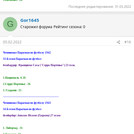
3.Насьонал - 26
Последнее редактирование:
31.03.2022
Gor1645
G
Старожил форума
Рейтинг сезона: 0
05.02.2022
#16
Чемпионат Парагвая по футболу 1942
33 й сезон Парагвая по футбол
бомбардир: Франциско Соса ("Серро Портеньо") 23 гола.
1.Националь -6 26
2.Серро Портеньо - 26
3. Гуарани - 25
--------------------------------------------------------------
Чемпионат Парагвая по футболу 1943
34 й сезон Парагвая по футбол
бомбардир: Атилио Мелоне (Гуарани) 27 голов
1. Либертад - 31