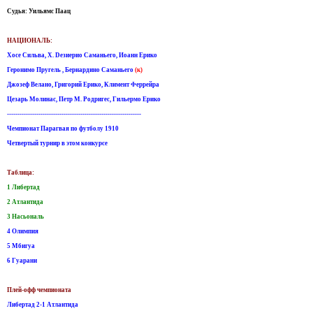
Судья: Уильямс Паац
НАЦИОНАЛЬ:
Хосе Сильва, Х. Deзиерио Саманьего, Иоанн Eрико
Геронимо Пругель , Бернардино Саманьего
(к)
Джозеф Велано, Григорий Eрико, Климент Феррейра
Цезарь Moлинас, Петр M. Родригес, Гильермо Eрико
----------------------------------------------------------------
Чемпионат Парагвая по футболу 1910
Четвертый турнир в этом конкурсе
Таблица:
1 Либертад
2 Атлантида
3 Насьональ
4 Олимпия
5 Mбигуа
6 Гуарани
Плей-офф чемпионата
Либертад 2-1 Атлантида