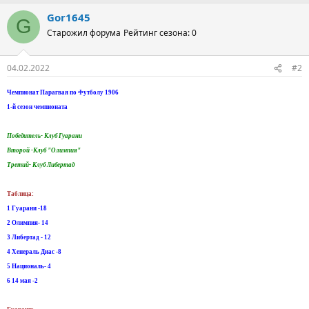
Gor1645
G
Старожил форума
Рейтинг сезона: 0
04.02.2022
#2
Чемпионат Парагвая по Футболу 1906
1-й сезон чемпионата
Победитель- Клуб Гуарани
Второй -Клуб "Олимпия"
Третий- Клуб Либертад
Таблица:
1 Гуарани -18
2 Олимпия- 14
3 Либертад - 12
4 Хенераль Диас -8
5 Националь- 4
6 14 мая -2