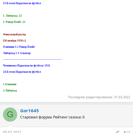
23 й сезон Парагвая по футбол
1. Либертад -22
2. Ривер Плейт -21
Финальный раунд
[30 ноября 1930 г.]
Олимпия 3-1 Ривер Плейт
Либертад 2-1 Альвеар
------------------------------------------------------------------
Чемпионат Парагвая по футболу 1931
24 й сезон Парагвая по футбол
1.Олимпия
2.Либертад
Последнее редактирование:
31.03.2022
Gor1645
G
Старожил форума
Рейтинг сезона: 0
05.02.2022
#13