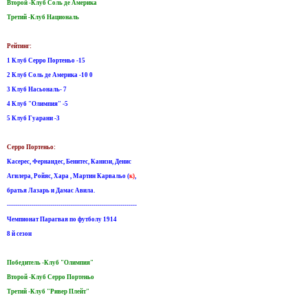
Второй -Клуб Соль де Америка
Третий -Клуб Националь
Рейтинг:
1 Клуб Серро Портеньо -15
2 Клуб Соль де Америка -10 0
3 Клуб Насьональ- 7
4 Клуб "Олимпия" -5
5 Клуб Гуарани -3
Серро Портеньо:
Касерес, Фернандес, Бенитес, Канизи, Денис
Агилера, Ройяс, Хара , Мартин Карвальо (
к)
,
братья Лазарь и Дамас Авила.
---------------------------------------------------------------
Чемпионат Парагвая по футболу 1914
8 й сезон
Победитель -Клуб "Олимпия"
Второй -Клуб Серро Портеньо
Третий -Клуб "Ривер Плейт"