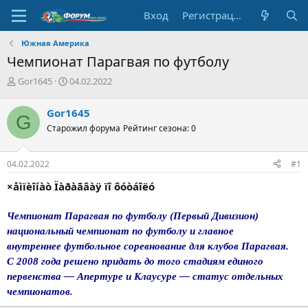
Вход
Регистрация
Южная Америка
Чемпионат Парагвая по футболу
А
Д
Gor1645
04.02.2022
в
а
т
т
Gor1645
G
о
а
Старожил форума
Рейтинг сезона: 0
р
н
т
а
е
ч
04.02.2022
#1
м
а
ы
л
×åìïèîíàò Ïàðàãâàÿ ïî ôóòáîëó
а
Чемпионат Парагвая по футболу (Первый Дивизион)
национальный чемпионат по футболу и главное
внутреннее футбольное соревнование для клубов Парагвая.
С 2008 года решено придать до того стадиям единого
первенства — Апертуре и Клаусуре — статус отдельных
чемпионатов.