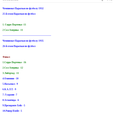
Чемпионат Парагвая по футболу 1932
25 й сезон Парагвая по футбол
1. Серро Портеньо -11
2 Сол Америка - 11
---------------------------------------------------------------
Чемпионат Парагвая по футболу 1935
26 й сезон Парагвая по футбол
Финал:
1.Серро Портеньо - 16
2.Сол Америка - 12
3.Либертад - 11
4.Олимпия - 10
5.Насьонал - 9
6.К.А.Л.Т. - 9
7. Гуарани - 7
8.Атлантида - 6
9.Президенте Хейс - 5
10.Ривер Плейт - 5