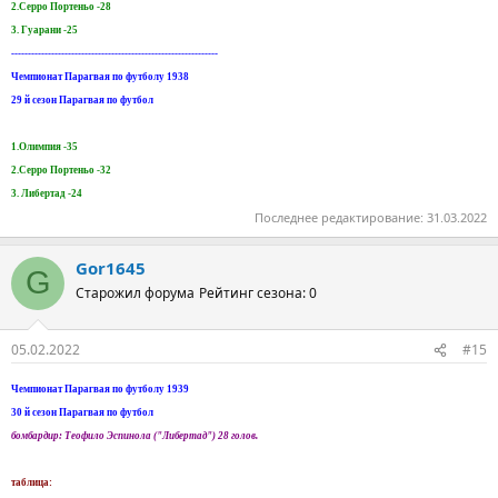
2.Серро Портеньо -28
3. Гуарани -25
--------------------------------------------------------------
Чемпионат Парагвая по футболу 1938
29 й сезон Парагвая по футбол
1.Олимпия -35
2.Серро Портеньо -32
3. Либертад -24
Последнее редактирование:
31.03.2022
Gor1645
G
Старожил форума
Рейтинг сезона: 0
05.02.2022
#15
Чемпионат Парагвая по футболу 1939
30 й сезон Парагвая по футбол
бомбардир: Теофило Эспинола ("Либертад") 28 голов.
таблица: