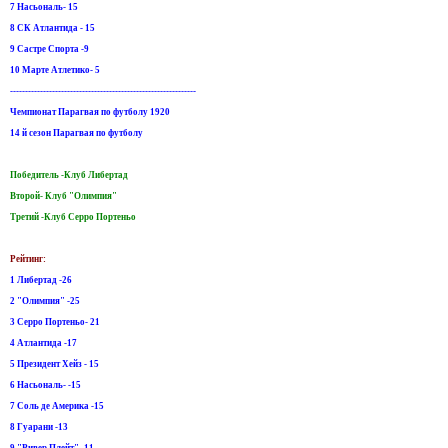
7 Насьональ- 15
8 СК Атлантида - 15
9 Састре Спорта -9
10 Maрте Атлетико- 5
--------------------------------------------------------------
Чемпионат Парагвая по футболу 1920
14 й сезон Парагвая по футболу
Победитель -Клуб Либертад
Второй- Клуб "Олимпия"
Третий -Клуб Серро Портеньо
Рейтинг:
1 Либертад -26
2 "Олимпия" -25
3 Серро Портеньо- 21
4 Aтлантида -17
5 Президент Хейз - 15
6 Насьональ- -15
7 Соль де Америка -15
8 Гуарани -13