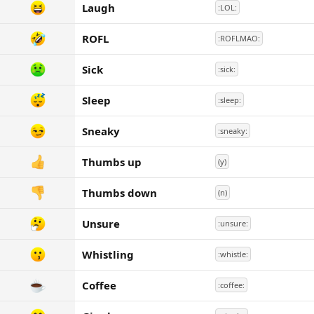
Laugh
:LOL:
ROFL
:ROFLMAO:
Sick
:sick:
Sleep
:sleep:
Sneaky
:sneaky:
Thumbs up
(y)
Thumbs down
(n)
Unsure
:unsure:
Whistling
:whistle:
Coffee
:coffee: