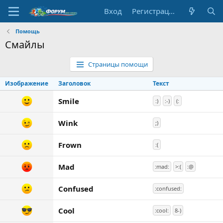
Вход
Регистрация
Помощь
Смайлы
Страницы помощи
Изображение
Заголовок
Текст
Smile
:)
:-)
(:
Wink
;)
Frown
:(
Mad
:mad:
>:(
:@
Confused
:confused:
Cool
:cool:
8-)