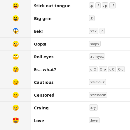
Stick out tongue
:p
:P
:-p
:-P
Big grin
:D
Eek!
:eek:
:o
Oops!
:oops:
Roll eyes
:rolleyes:
Er... what?
o_O
O_o
o.O
O.o
Cautious
:cautious:
Censored
:censored:
Crying
:cry:
Love
:love: