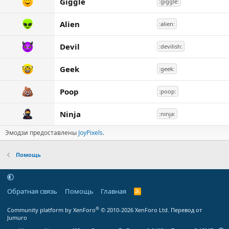
Giggle
:giggle:
Alien
:alien:
Devil
:devilish:
Geek
:geek:
Poop
:poop:
Ninja
:ninja:
Эмодзи предоставлены
JoyPixels
.
Помощь
Обратная связь
Помощь
Главная
R
S
S
®
Community platform by XenForo
© 2010-2026 XenForo Ltd.
Перевод от
Jumuro