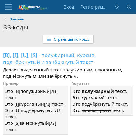
Вход
Регистрация
Помощь
BB-коды
Страницы помощи
[B], [I], [U], [S] - полужирный, курсив,
подчёркнутый и зачёркнутый текст
Делает выделенный текст полужирным, наклонным,
подчёркнутым или зачёркнутым.
Пример:
Результат:
Это [B]полужирный[/B]
Это
полужирный
текст.
текст.
Это
курсивный
текст.
Это [I]курсивный[/I] текст.
Это
подчёркнутый
текст.
Это [U]подчёркнутый[/U]
Это
зачёркнутый
текст.
текст.
Это [S]зачёркнутый[/S]
текст.