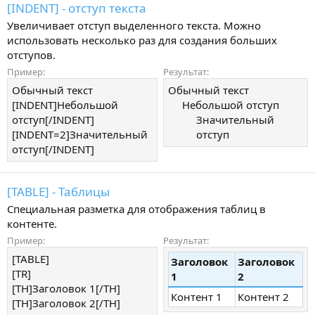
[INDENT] - отступ текста
Увеличивает отступ выделенного текста. Можно
использовать несколько раз для создания больших
отступов.
Пример:
Результат:
Обычный текст
Обычный текст
[INDENT]Небольшой
Небольшой отступ​
отступ[/INDENT]
Значительный
[INDENT=2]Значительный
отступ​
отступ[/INDENT]
[TABLE] - Таблицы
Специальная разметка для отображения таблиц в
контенте.
Пример:
Результат:
[TABLE]
Заголовок
Заголовок
[TR]
1
2
[TH]Заголовок 1[/TH]
Контент 1
Контент 2
[TH]Заголовок 2[/TH]