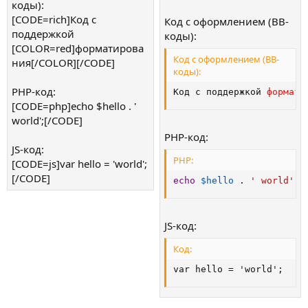
коды):
[CODE=rich]Код с
Код с оформлением (BB-
поддержкой
коды):
[COLOR=red]форматирова
Код с оформлением (BB-
ния[/COLOR][/CODE]
коды):
PHP-код:
Код с поддержкой 
формати
[CODE=php]echo $hello . '
world';[/CODE]
PHP-код:
JS-код:
PHP:
[CODE=js]var hello = 'world';
[/CODE]
echo
$hello
.
' world'
;
JS-код:
Код:
var hello = 'world';