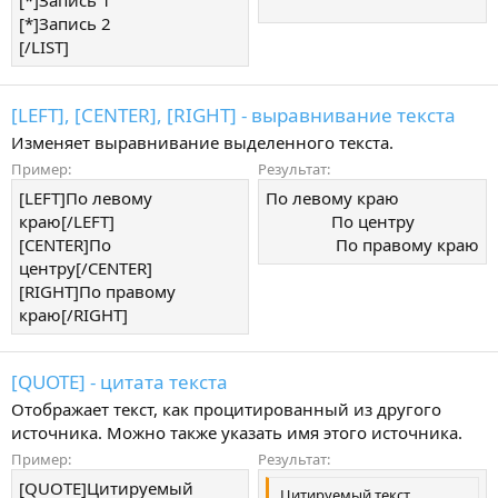
[*]Запись 1
[*]Запись 2
[/LIST]
[LEFT], [CENTER], [RIGHT] - выравнивание текста
Изменяет выравнивание выделенного текста.
Пример:
Результат:
[LEFT]По левому
По левому краю​
краю[/LEFT]
По центру​
[CENTER]По
По правому краю​
центру[/CENTER]
[RIGHT]По правому
краю[/RIGHT]
[QUOTE] - цитата текста
Отображает текст, как процитированный из другого
источника. Можно также указать имя этого источника.
Пример:
Результат:
[QUOTE]Цитируемый
Цитируемый текст