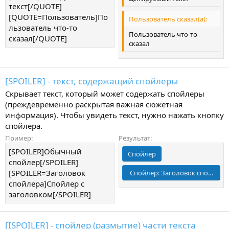
текст[/QUOTE]
[QUOTE=Пользователь]По
Пользователь сказал(а):
льзователь что-то
Пользователь что-то
сказал[/QUOTE]
сказал
[SPOILER] - текст, содержащий спойлеры
Скрывает текст, который может содержать спойлеры
(преждевременно раскрытая важная сюжетная
информация). Чтобы увидеть текст, нужно нажать кнопку
спойлера.
Пример:
Результат:
[SPOILER]Обычный
Спойлер
спойлер[/SPOILER]
[SPOILER=Заголовок
Спойлер:
Заголовок спойлера
спойлера]Спойлер с
заголовком[/SPOILER]
[ISPOILER] - спойлер (размытие) части текста