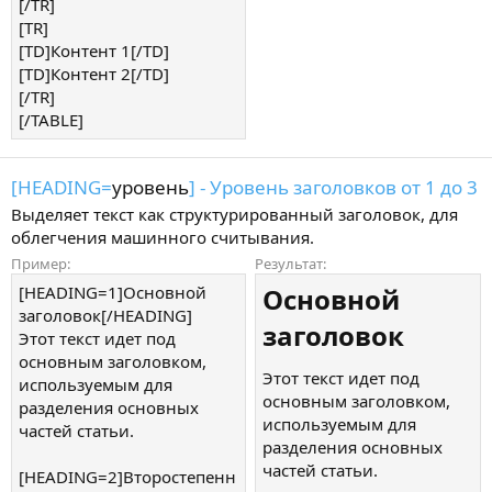
[/TR]
[TR]
[TD]Контент 1[/TD]
[TD]Контент 2[/TD]
[/TR]
[/TABLE]
[HEADING=
уровень
] - Уровень заголовков от 1 до 3
Выделяет текст как структурированный заголовок, для
облегчения машинного считывания.
Пример:
Результат:
[HEADING=1]Основной
Основной
заголовок[/HEADING]
заголовок​
Этот текст идет под
основным заголовком,
Этот текст идет под
используемым для
основным заголовком,
разделения основных
используемым для
частей статьи.
разделения основных
частей статьи.
[HEADING=2]Второстепенн