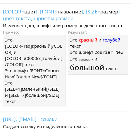
[COLOR=
цвет
], [FONT=
название
], [SIZE=
размер
] -
цвет текста, шрифт и размер
Изменяет цвет, шрифт или размер выделенного текста.
Пример:
Результат:
Это
Это
красный
и
голубой
[COLOR=red]красный[/COL
текст.
OR] и
Это шрифт
.
Courier New
[COLOR=#0000cc]голубой[
Это
и
маленький
/COLOR] текст.
большой
текст.
Это шрифт [FONT=Courier
New]Courier New[/FONT].
Это
[SIZE=1]маленький[/SIZE]
и [SIZE=7]большой[/SIZE]
текст.
[URL], [EMAIL] - ссылки
Создаёт ссылку из выделенного текста.