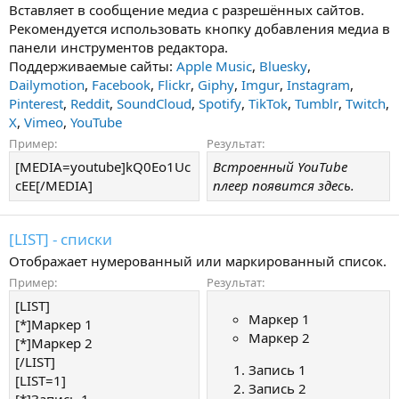
Вставляет в сообщение медиа с разрешённых сайтов.
Рекомендуется использовать кнопку добавления медиа в
панели инструментов редактора.
Поддерживаемые сайты:
Apple Music
,
Bluesky
,
Dailymotion
,
Facebook
,
Flickr
,
Giphy
,
Imgur
,
Instagram
,
Pinterest
,
Reddit
,
SoundCloud
,
Spotify
,
TikTok
,
Tumblr
,
Twitch
,
X
,
Vimeo
,
YouTube
Пример:
Результат:
[MEDIA=youtube]kQ0Eo1Uc
Встроенный YouTube
cEE[/MEDIA]
плеер появится здесь.
[LIST] - списки
Отображает нумерованный или маркированный список.
Пример:
Результат:
[LIST]
Маркер 1
[*]Маркер 1
Маркер 2
[*]Маркер 2
[/LIST]
Запись 1
[LIST=1]
Запись 2