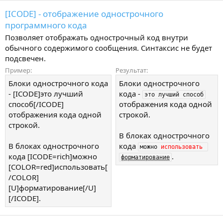
[ICODE] - отображение однострочного
программного кода
Позволяет отображать однострочный код внутри
обычного содержимого сообщения. Синтаксис не будет
подсвечен.
Пример:
Результат:
Блоки однострочного кода
Блоки однострочного
- [ICODE]это лучший
кода -
это лучший способ
способ[/ICODE]
отображения кода одной
отображения кода одной
строкой.
строкой.
В блоках однострочного
В блоках однострочного
кода
можно 
использовать
кода [ICODE=rich]можно
.
форматирование
[COLOR=red]использовать[
/COLOR]
[U]форматирование[/U]
[/ICODE].