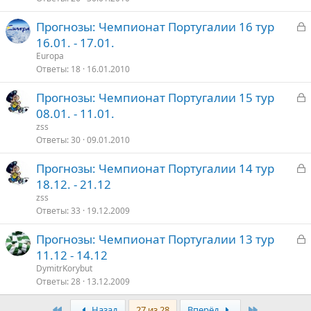
З
Прогнозы: Чемпионат Португалии 16 тур
т
а
16.01. - 17.01.
о
к
Europa
р
Ответы
18
16.01.2010
З
Прогнозы: Чемпионат Португалии 15 тур
т
а
08.01. - 11.01.
о
к
zss
р
Ответы
30
09.01.2010
З
Прогнозы: Чемпионат Португалии 14 тур
т
а
18.12. - 21.12
о
к
zss
р
Ответы
33
19.12.2009
З
Прогнозы: Чемпионат Португалии 13 тур
т
а
11.12 - 14.12
о
к
DymitrKorybut
р
Ответы
28
13.12.2009
Первый
Последняя
Назад
27 из 28
Вперёд
т