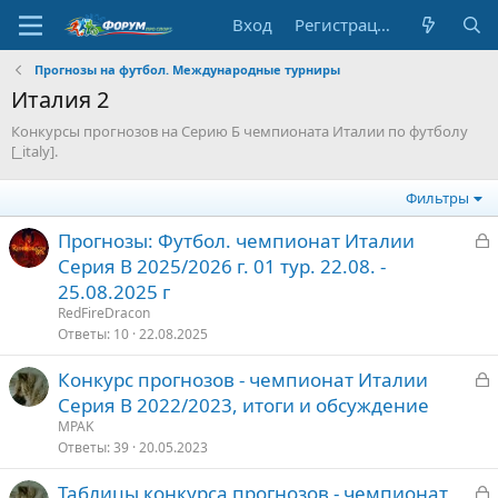
Вход
Регистрация
Прогнозы на футбол. Международные турниры
Италия 2
Конкурсы прогнозов на Серию Б чемпионата Италии по футболу
[_italy].
Фильтры
З
Прогнозы: Футбол. чемпионат Италии
а
Серия В 2025/2026 г. 01 тур. 22.08. -
к
25.08.2025 г
р
RedFireDracon
Ответы
10
22.08.2025
т
З
Конкурс прогнозов - чемпионат Италии
о
а
Серия В 2022/2023, итоги и обсуждение
к
MPAK
р
Ответы
39
20.05.2023
З
Таблицы конкурса прогнозов - чемпионат
т