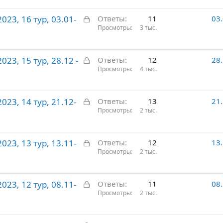
р
З
23, 16 тур, 03.01-
ы
Ответы
11
03
а
Просмотры
3 тыс.
т
к
о
р
З
23, 15 тур, 28.12 -
ы
Ответы
12
28
а
Просмотры
4 тыс.
т
к
о
р
З
23, 14 тур, 21.12-
ы
Ответы
13
21
а
Просмотры
2 тыс.
т
к
о
р
З
23, 13 тур, 13.11-
ы
Ответы
12
13
а
Просмотры
2 тыс.
т
к
о
р
З
23, 12 тур, 08.11-
ы
Ответы
11
08
а
Просмотры
2 тыс.
т
к
о
р