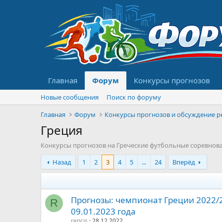
Главная
Форум
Конкурсы прогнозов
Новые сообщения
Поиск по форуму
Главная
Форум
Греция
Конкурсы прогнозов на Греческие футбольные соревнован
Назад
1
2
3
4
5
...
24
Вперёд
Прогнозы: чемпионат Греции 2022/20
R
09.01.2023 года
rencis
28.12.2022