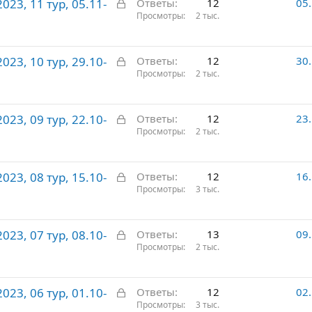
З
23, 11 тур, 05.11-
ы
Ответы
12
05
а
Просмотры
2 тыс.
т
к
о
р
З
23, 10 тур, 29.10-
ы
Ответы
12
30
а
Просмотры
2 тыс.
т
к
о
р
З
23, 09 тур, 22.10-
ы
Ответы
12
23
а
Просмотры
2 тыс.
т
к
о
р
З
23, 08 тур, 15.10-
ы
Ответы
12
16
а
Просмотры
3 тыс.
т
к
о
р
З
23, 07 тур, 08.10-
ы
Ответы
13
09
а
Просмотры
2 тыс.
т
к
о
р
З
23, 06 тур, 01.10-
ы
Ответы
12
02
а
Просмотры
3 тыс.
т