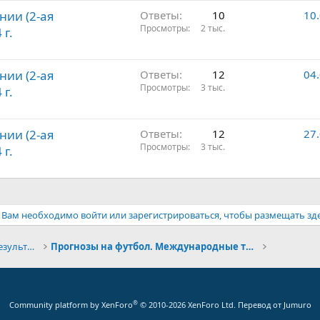
нии (2-ая
Ответы
10
10
Просмотры
2 тыс.
 г.
нии (2-ая
Ответы
12
04
Просмотры
3 тыс.
 г.
нии (2-ая
Ответы
12
27
Просмотры
3 тыс.
 г.
Вам необходимо войти или зарегистрироваться, чтобы размещать зд
Конкурсы прогнозов и обсуждение результатов
Прогнозы на футбол. Международные турниры
®
Community platform by XenForo
© 2010-2026 XenForo Ltd.
Перевод от Jumuro