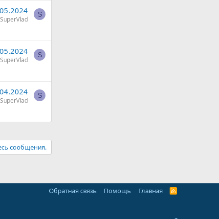
.05.2024
S
SuperVlad
.05.2024
S
SuperVlad
.04.2024
S
SuperVlad
есь сообщения.
Обратная связь
Помощь
Главная
R
S
S