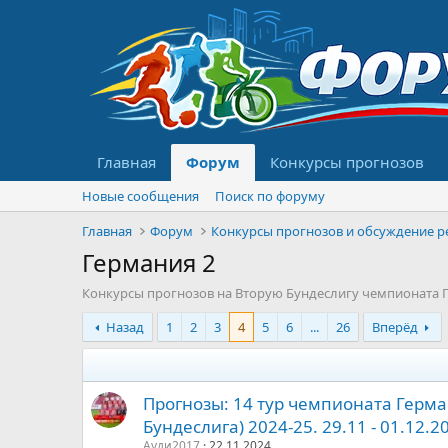
Главная
Форум
Конкурсы прогнозов
Новые сообщения
Поиск по форуму
Главная
Форум
Германия 2
Конкурсы прогнозов на Вторую Бундеслигу чемпионата Г
Назад
1
2
3
4
5
6
...
26
Вперёд
Прогнозы: 14 тур чемпионата Герма
Бундеслига) 2024-25. 29.11 - 01.12.20
Ауди2017
22.11.2024