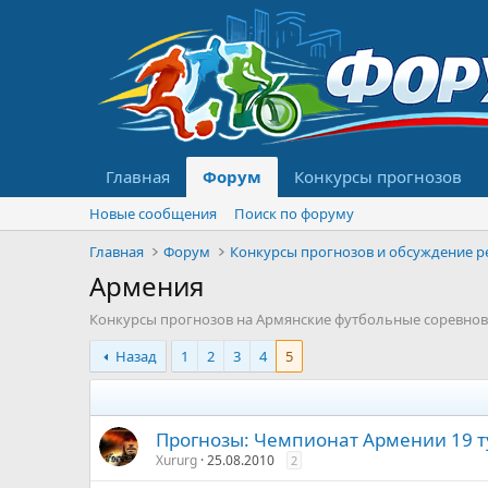
Главная
Форум
Конкурсы прогнозов
Новые сообщения
Поиск по форуму
Главная
Форум
Армения
Конкурсы прогнозов на Армянские футбольные соревнов
Назад
1
2
3
4
5
Прогнозы: Чемпионат Армении 19 т
Xururg
25.08.2010
2