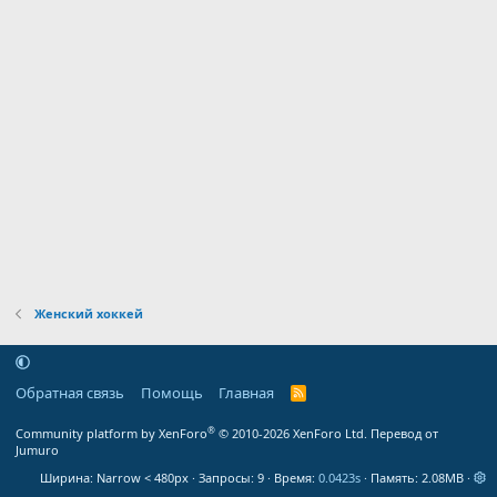
Женский хоккей
Обратная связь
Помощь
Главная
R
S
S
®
Community platform by XenForo
© 2010-2026 XenForo Ltd.
Перевод от
Jumuro
Ширина
Запросы
9
Время
0.0423s
Память
2.08MB