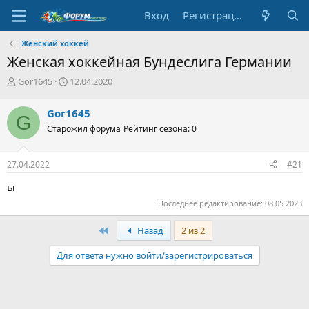
Вход
Регистрация
Женский хоккей
Женская хоккейная Бундеслига Германии
А
Д
Gor1645
12.04.2020
в
а
т
т
Gor1645
G
о
а
Старожил форума
Рейтинг сезона: 0
р
н
т
а
е
ч
27.04.2022
#21
м
а
ы
л
ы
а
Последнее редактирование:
08.05.2023
Первый
Назад
2 из 2
Для ответа нужно войти/зарегистрироваться