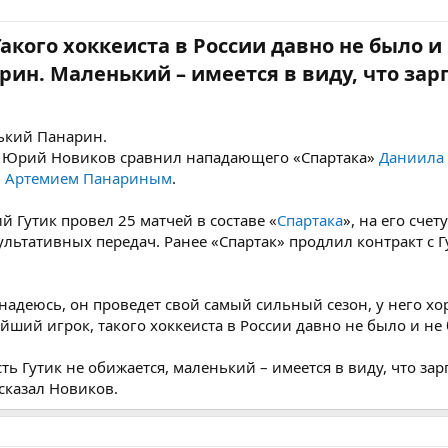
Такого хоккеиста в России давно не было и 
ин. Маленький – имеется в виду, что зар
нький Панарин.
и Юрий Новиков сравнил нападающего «Спартака»
Даниила 
»
Артемием Панариным
.
 Гутик провел 25 матчей в составе «
Спартака
», на его счет
льтативных передач. Ранее «Спартак» продлил контракт с Г
 надеюсь, он проведет свой самый сильный сезон, у него х
ший игрок, такого хоккеиста в России давно не было и не 
ь Гутик не обижается, маленький – имеется в виду, что зар
сказал Новиков.