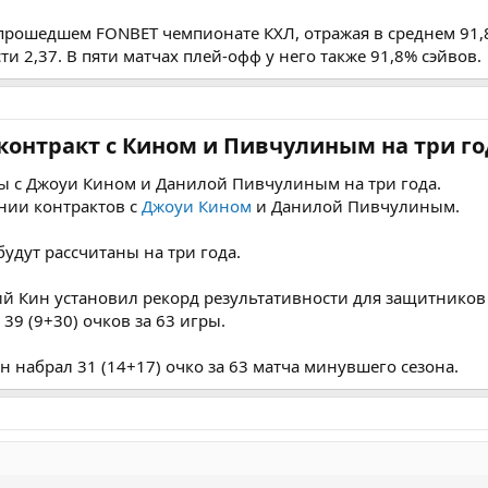
 прошедшем FONBET чемпионате КХЛ, отражая в среднем 91,
 2,37. В пяти матчах плей-офф у него также 91,8% сэйвов.
контракт с Кином и Пивчулиным на три год
ы с Джоуи Кином и Данилой Пивчулиным на три года.
нии контрактов с
Джоуи Кином
и Данилой Пивчулиным.
удут рассчитаны на три года.
й Кин установил рекорд результативности для защитников
 39 (9+30) очков за 63 игры.
 набрал 31 (14+17) очко за 63 матча минувшего сезона.