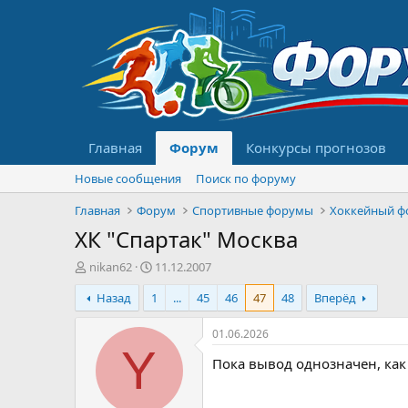
Главная
Форум
Конкурсы прогнозов
Новые сообщения
Поиск по форуму
Главная
Форум
Спортивные форумы
Хоккейный ф
ХК "Спартак" Москва
А
Д
nikan62
11.12.2007
в
а
Назад
1
...
45
46
47
48
Вперёд
т
т
о
а
р
н
01.06.2026
т
а
Y
Пока вывод однозначен, как 
е
ч
м
а
ы
л