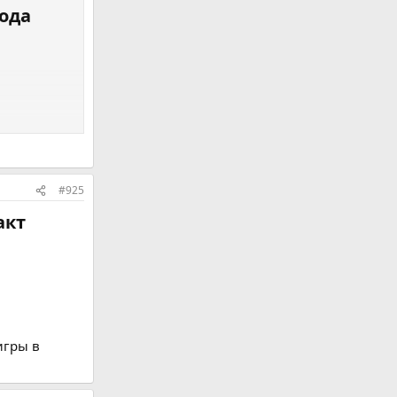
ода​
 сезон
#925
кт​
 игры в