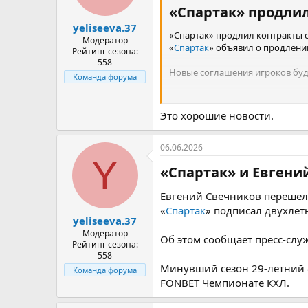
«Спартак» продлил
yeliseeva.37
«Спартак» продлил контракты 
Модератор
«
Спартак
» объявил о продлени
Рейтинг сезона:
558
Новые соглашения игроков буду
Команда форума
В минувшем сезоне 26-летний К
FONBET КХЛ
, набрав 39 (9+30) о
Это хорошие новости.
23-летний форвард Пивчулин на
06.06.2026
Y
«Спартак» и Евгени
Евгений Свечников перешел 
«
Спартак
» подписал двухле
yeliseeva.37
Модератор
Об этом сообщает пресс-служ
Рейтинг сезона:
558
Минувший сезон 29-летний 
Команда форума
FONBET Чемпионате КХЛ.