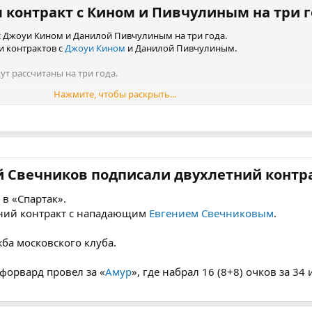
 контракт с Кином и Пивчулиным на три г
с Джоуи Кином и Данилой Пивчулиным на три года.
и контрактов с
Джоуи Кином
и Данилой Пивчулиным.
т рассчитаны на три года.
Нажмите, чтобы раскрыть...
ин установил рекорд результативности для защитников «Спартака» за
чков за 63 игры.
брал 31 (14+17) очко за 63 матча минувшего сезона.
й Свечников подписали двухлетний контра
в «Спартак».
тний контракт с нападающим
Евгением Свечниковым
.
ба московского клуба.
форвард провел за «
Амур
», где набрал 16 (8+8) очков за 34