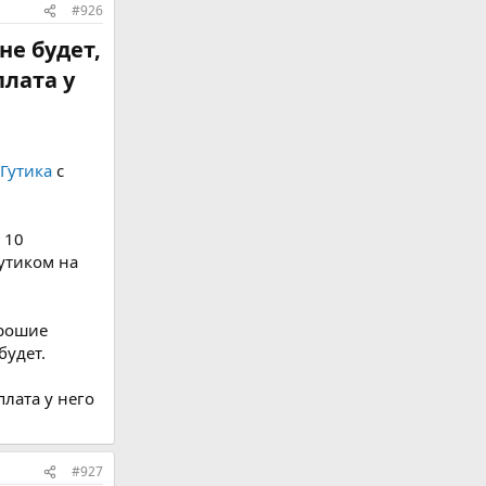
#926
не будет,
плата у
Гутика
с
у 10
утиком на
орошие
будет.
плата у него
#927