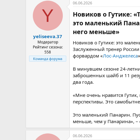
06.06.2026
Y
Новиков о Гутике: «
это маленький Панар
него меньше»​
yeliseeva.37
Модератор
Новиков о Гутике: это мале
Рейтинг сезона:
Заслуженный тренер Росси
558
форвардом «
Лос‑Анджелеса
Команда форума
В минувшем сезоне 24‑летний
заброшенных шайб и 11 резу
два года.
«Мне очень нравится Гутик,
перспективы. Это самобытней
Это маленький Панарин. Пуст
меньше, чем у Панарина», – 
06.06.2026