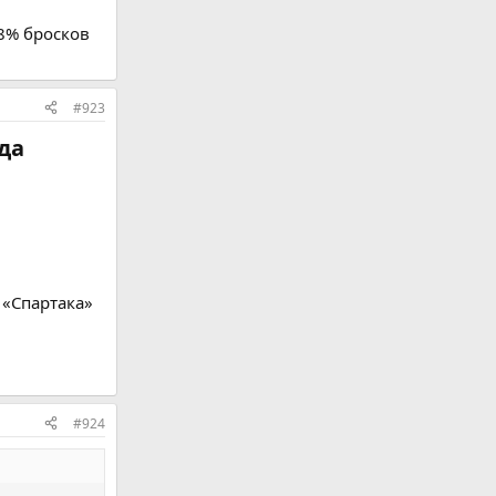
8% бросков
#923
а​
 «Спартака»
#924