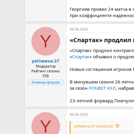
Георгиев провел 24 матча в
при коэффициенте надежности
06.06.2026
Y
«Спартак» продлил 
«Спартак» продлил контракт
«
Спартак
» объявил о продле
yeliseeva.37
Модератор
Новые соглашения игроков б
Рейтинг сезона:
558
В минувшем сезоне 26-летни
Команда форума
за сезон
FONBET КХЛ
, набрав
23-летний форвард Пивчулин
06.06.2026
Y
yeliseeva.37 сказал(а):