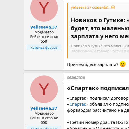
Y
yeliseeva.37 сказал(а):
Новиков о Гутике: 
yeliseeva.37
будет, это маленьк
Модератор
зарплата у него ме
Рейтинг сезона:
558
Новиков о Гутике: это маленьк
Команда форума
Заслуженный тренер России Ю
«
Лос‑Анджелеса
»
Артемием Па
Причём здесь зарплата?
В минувшем сезоне 24‑летний Гу
11 результативных передач. Ран
06.06.2026
«Мне очень нравится Гутик, на
Y
«Спартак» подписал 
самобытнейший игрок, такого хо
«Спартак» подписал договор
Это маленький Панарин. Пусть Г
Панарина», – сказал Новиков.
«
Спартак
» объявил о подпис
yeliseeva.37
форвардом рассчитано на дв
Модератор
Рейтинг сезона:
«Третий номер драфта НХЛ 2
558
«Аризоны», «Миннесоты», «О
Команда форума