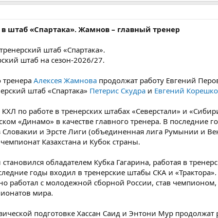
в штаб «Спартака». Жамнов – главный тренер
тренерский штаб «Спартака».
рский штаб на сезон-2026/27.
о тренера
Алексея Жамнова
продолжат работу Евгений Перов
ерский штаб «Спартака»
Петерис Скудра
и
Евгений Корешк
 КХЛ по работе в тренерских штабах «Северстали» и «Сибири
ском «Динамо» в качестве главного тренера. В последние г
 Словакии и Эрсте Лиги (объединенная лига Румынии и Ве
л чемпионат Казахстана и Кубок страны.
становился обладателем Кубка Гагарина, работая в тренер
следние годы входил в тренерские штабы СКА и «Трактора».
но работал с молодежной сборной России, став чемпионом
ионатов мира.
зической подготовке Хассан Саид и Энтони Мур продолжат 