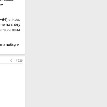
ом
+64) очков,
не на счету
 выигранных
ого побед и
#929