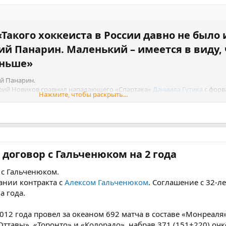
«Такого хоккеиста в России давно не было 
ий Панарин. Маленький – имеется в виду, 
ньше»​
ий Панарин.
рий Новиков сравнил нападающего «Спартака»
Даниила Гутика
с фор
Нажмите, чтобы раскрыть...
нариным
.
тик провел 25 матчей в составе «
Спартака
», на его счету 10 заброше
ее «Спартак» продлил контракт с Гутиком на два года.
деюсь, он проведет свой самый сильный сезон, у него хорошие перспек
договор с Гальченюком на 2 года​
ккеиста в России давно не было и не будет.
 с Гальченюком.
утик не обижается, маленький – имеется в виду, что зарплата у него 
ании контракта с
Алексом Гальченюком
. Соглашение с 32-л
а года.
012 года провел за океаном 692 матча в составе «Монреаля»
ттавы», «Торонто» и «Колорадо», набрав 371 (151+220) очк