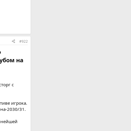
#922
о
убом на
сторг с
тиве игрока.
она-2030/31.
льнейшей