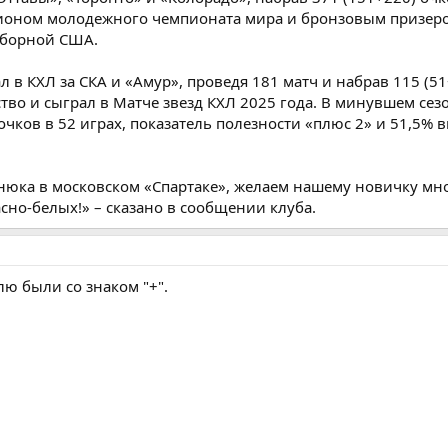
ионом молодежного чемпионата мира и бронзовым призер
сборной США.
л в КХЛ за СКА и «Амур», проведя 181 матч и набрав 115 (51
во и сыграл в Матче звезд КХЛ 2025 года. В минувшем сезо
очков в 52 играх, показатель полезности «плюс 2» и 51,5%
нюка в московском «Спартаке», желаем нашему новичку мн
сно-белых!» – сказано в сообщении клуба.
ю были со знаком "+".