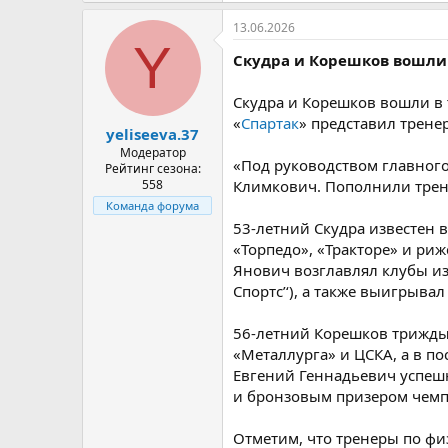
13.06.2026
Y
Скудра и Корешков вошли 
Скудра и Корешков вошли в 
«
Спартак
» представил трене
yeliseeva.37
Модератор
«Под руководством главног
Рейтинг сезона:
558
Климкович. Пополнили трен
Команда форума
53-летний Скудра известен в
«Торпедо», «Тракторе» и риж
Янович возглавлял клубы из
Спортс’‘), а также выигрыва
56-летний Корешков трижды 
«Металлурга» и ЦСКА, а в по
Евгений Геннадьевич успеш
и бронзовым призером чемп
Отметим, что тренеры по фи