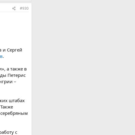
#930
 и Сергей
ов
.
», а также в
оды Петерис
нгрии –
ских штабах
 Также
, серебряным
работу с