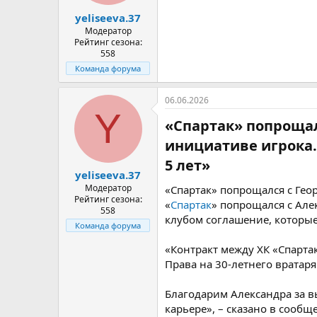
а
yeliseeva.37
Модератор
Рейтинг сезона:
558
Команда форума
06.06.2026
Y
«Спартак» попрощал
инициативе игрока.
5 лет»​
yeliseeva.37
Модератор
«Спартак» попрощался с Гео
Рейтинг сезона:
«
Спартак
» попрощался с Ал
558
клубом соглашение, которые
Команда форума
«Контракт между ХК «Спарта
Права на 30-летнего вратаря
Благодарим Александра за в
карьере», – сказано в сообщ