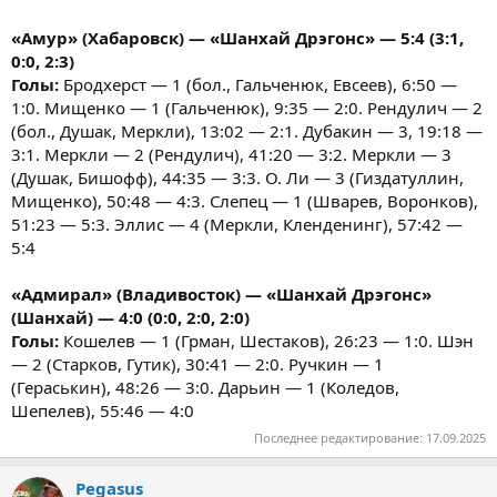
«Амур» (Хабаровск) — «Шанхай Дрэгонс» — 5:4 (3:1,
0:0, 2:3)
Голы:
Бродхерст — 1 (бол., Гальченюк, Евсеев), 6:50 —
1:0. Мищенко — 1 (Гальченюк), 9:35 — 2:0. Рендулич — 2
(бол., Душак, Меркли), 13:02 — 2:1. Дубакин — 3, 19:18 —
3:1. Меркли — 2 (Рендулич), 41:20 — 3:2. Меркли — 3
(Душак, Бишофф), 44:35 — 3:3. О. Ли — 3 (Гиздатуллин,
Мищенко), 50:48 — 4:3. Слепец — 1 (Шварев, Воронков),
51:23 — 5:3. Эллис — 4 (Меркли, Кленденинг), 57:42 —
5:4
«Адмирал» (Владивосток) — «Шанхай Дрэгонс»
(Шанхай) — 4:0 (0:0, 2:0, 2:0)
Голы:
Кошелев — 1 (Грман, Шестаков), 26:23 — 1:0. Шэн
— 2 (Старков, Гутик), 30:41 — 2:0. Ручкин — 1
(Гераськин), 48:26 — 3:0. Дарьин — 1 (Коледов,
Шепелев), 55:46 — 4:0
Последнее редактирование:
17.09.2025
Pegasus