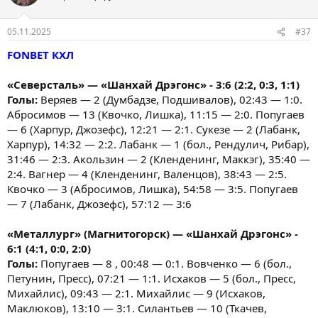
05.11.2025
#37
FONBET КХЛ
«Северсталь» — «Шанхай Дрэгонс» - 3:6 (2:2, 0:3, 1:1)
Голы:
Веряев — 2 (Думбадзе, Подшивалов), 02:43 — 1:0.
Абросимов — 13 (Квочко, Лишка), 11:15 — 2:0. Попугаев
— 6 (Харпур, Джозефс), 12:21 — 2:1. Сукезе — 2 (Лабанк,
Харпур), 14:32 — 2:2. Лабанк — 1 (бол., Рендулич, Рибар),
31:46 — 2:3. Акользин — 2 (Кленденинг, Маккэг), 35:40 —
2:4. Вагнер — 4 (Кленденинг, Валенцов), 38:43 — 2:5.
Квочко — 3 (Абросимов, Лишка), 54:58 — 3:5. Попугаев
— 7 (Лабанк, Джозефс), 57:12 — 3:6
«Металлург» (Магнитогорск) — «Шанхай Дрэгонс» -
6:1 (4:1, 0:0, 2:0)
Голы:
Попугаев — 8 , 00:48 — 0:1. Вовченко — 6 (бол.,
Петунин, Пресс), 07:21 — 1:1. Исхаков — 5 (бол., Пресс,
Михайлис), 09:43 — 2:1. Михайлис — 9 (Исхаков,
Маклюков), 13:10 — 3:1. Силантьев — 10 (Ткачев,