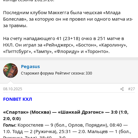
Последним клубом Маккегга была чешская «Млада
Болеслав», за которую он не провел ни одного матча из-
за травмы.
На счету нападающего 41 (23+18) очко в 251 матче в
НХЛ. Он играл за «Рейнджерс», «Бостон», «Каролину»,
«Питтсбург», «Тампу», «Флориду» и «Торонто».
Pegasus
Старожил форума
Рейтинг сезона: 330
08.10.2025
#27
FONBET КХЛ
«Спартак» (Москва) — «Шанхай Дрэгонс» — 3:0 (1:0,
2:0, 0:0)
Голы:
Коростелев — 9 (бол., Орлов, Порядин), 08:40 —
1:0. Тодд — 2 (Ружичка), 25:31 — 2:0. Мальцев — 1 (бол.,
Ружичка, Тодд), 38:40 — 3:0