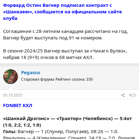
Форвард Остин Вагнер подписал контракт с
«Шанхаем», сообщается на официальном сайте
клуба
Соглашение с 28-летним канадцем рассчитано на год,
Вагнер будет выступать под 91-м номером.
В сезоне-2024/25 Вагнер выступал за «Чикаго Вулвз»,
набрав 18 (9+9) очков в 68 матчах АХЛ.
Pegasus
Старожил форума
Рейтинг сезона: 330
05.10.2025
#25
FONBET КХЛ
«Шанхай Дрэгонс» — «Трактор» (Челябинск) — 5:4от
(1:0, 2:2, 1:2, 1:0)
Голы:
Вагнер — 1 (Спунер, Попугаев), 08:26 — 1:0.
Рендулич — 4 (Кленденинг, Спунер), 24:19 — 2:0. Дронов