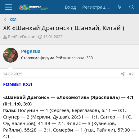
Вход
Регистрация
КХЛ
ХК «Шанхай Дрэгонс» ( Шанхай, Китай )
А
Д
RedFireDracon
13.01.2022
в
а
т
т
Pegasus
о
а
Старожил форума
Рейтинг сезона: 330
р
н
т
а
е
ч
14.09.2025
#21
м
а
ы
л
FONBET КХЛ
а
«Шанхай Дрэгонс» — «Локомотив» (Ярославль) — 4:1
(0:1, 1:0, 3:0)
Голы:
Полунин — 1 (Сергеев, Береглазов), 6:11 — 0:1.
Спунер — 2 (Меркли, Душак), 28:31 — 1:1. Саттер — 1 (С.
Фу, Валенцов), 41:39 — 2:1. Эллис — 3 (Кузнецов,
Райлли), 55:28 — 3:1. Сомерби — 1 (п.в., Райлли), 57:30 —
4:1