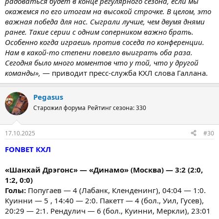
радоваться будет в конце регулярного сезона, если мы
окажемся по его итогам на высокой строчке. В целом, это
важная победа для нас. Сыграли лучше, чем двумя днями
ранее. Такие серии с одним соперником важно брать.
Особенно когда играешь против соседа по конференции.
Нам в какой-то степени повезло выиграть оба раза.
Сегодня было много моментов что у той, что у другой
команды»,
— приводит пресс-служба КХЛ слова Галлана.
Pegasus
Старожил форума
Рейтинг сезона: 330
17.10.2025
#30
FONBET КХЛ
«Шанхай Дрэгонс» — «Динамо» (Москва) — 3:2 (2:0,
1:2, 0:0)
Голы:
Попугаев — 4 (Лабанк, Кленденинг), 04:04 — 1:0.
Куинни — 5 , 14:40 — 2:0. Пакетт — 4 (бол., Уил, Гусев),
20:29 — 2:1. Рендулич — 6 (бол., Куинни, Меркли), 23:01